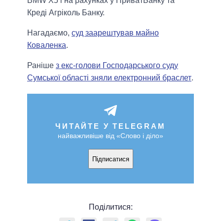
BMW X5 і на рахунках у ПриватБанку та
Креді Агріколь Банку.
Нагадаємо,
суд заарештував майно
Коваленка
.
Раніше
з екс-голови Господарського суду
Сумської області зняли електронний браслет
.
ЧИТАЙТЕ У TELEGRAM
найважливіше від «Слово і діло»
Підписатися
Поділитися: