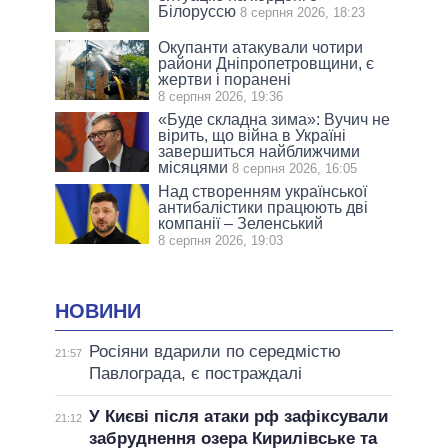
Білоруссю
8 серпня 2026, 18:23
Окупанти атакували чотири
райони Дніпропетровщини, є
жертви і поранені
8 серпня 2026, 19:36
«Буде складна зима»: Вучич не
вірить, що війна в Україні
завершиться найближчими
місяцями
8 серпня 2026, 16:05
Над створенням української
антибалістики працюють дві
компанії – Зеленський
8 серпня 2026, 19:03
НОВИНИ
Росіяни вдарили по середмістю
21:57
Павлограда, є постраждалі
У Києві після атаки рф зафіксували
21:12
забруднення озера Кирилівське та