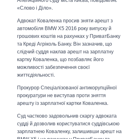
Апеляційного суду міста Києва, повідомляє
«Слово і Діло».
Адвокат Коваленка просив зняти арешт з
автомобіля BMW X5 2016 року випуску й
грошових коштів на рахунках у ПриватБанку
та Креді Агріколь Банку. Він зазначив, що
слідчий суддя наклав арешт на зарплатну
картку Коваленка, що позбавляє його
можливості забезпечення своєї
життєдіяльності.
Прокурор Спеціалізованої антикорупційної
прокуратури не виступав проти зняття
арешту із зарплатної картки Коваленка.
Суд частково задовольнив скаргу адвоката
судді й дозволив користуватися суддівською
зарплатнею Коваленку, залишивши арешт на