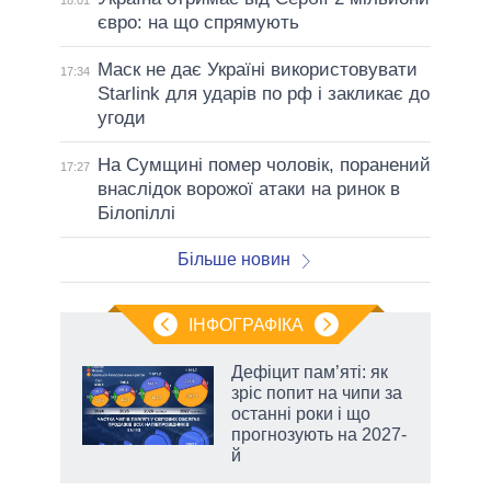
18:01
євро: на що спрямують
Маск не дає Україні використовувати
17:34
Starlink для ударів по рф і закликає до
угоди
На Сумщині помер чоловік, поранений
17:27
внаслідок ворожої атаки на ринок в
Білопіллі
Більше новин
ІНФОГРАФІКА
Дефіцит пам’яті: як
раїні
зріс попит на чипи за
ої
останні роки і що
прогнозують на 2027-
й
аспі