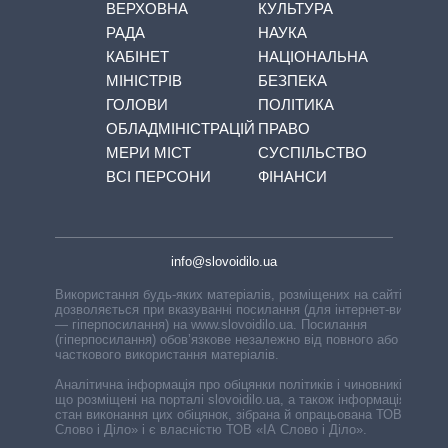
ВЕРХОВНА
КУЛЬТУРА
РАДА
НАУКА
КАБІНЕТ
НАЦІОНАЛЬНА
МІНІСТРІВ
БЕЗПЕКА
ГОЛОВИ
ПОЛІТИКА
ОБЛАДМІНІСТРАЦІЙ
ПРАВО
МЕРИ МІСТ
СУСПІЛЬСТВО
ВСІ ПЕРСОНИ
ФІНАНСИ
info@slovoidilo.ua
Використання будь-яких матеріалів, розміщених на сайті,
дозволяється при вказуванні посилання (для інтернет-видань
— гіперпосилання) на www.slovoidilo.ua. Посилання
(гіперпосилання) обов’язкове незалежно від повного або
часткового використання матеріалів.
Аналітична інформація про обіцянки політиків і чиновників,
що розміщені на порталі slovoidilo.ua, а також інформація про
стан виконання цих обіцянок, зібрана й опрацьована ТОВ «ІА
Слово і Діло» і є власністю ТОВ «ІА Слово і Діло».