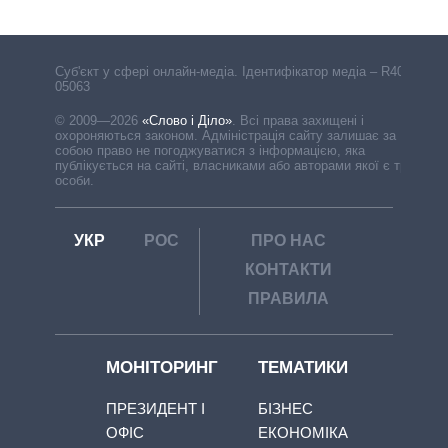
Cуб'єкт у сфері онлайн-медіа. Ідентифікатор медіа – R40-
05063
© 2009—2026
«Слово і Діло»
.
Всі права захищені і
охороняються законом. Адміністрація сайту залишає за
собою право не погоджуватися з інформацією, яка
публікується на сайті, власниками або авторами якої є треті
особи.
УКР
РОС
ПРО НАС
КОНТАКТИ
ПРАВИЛА
МОНІТОРИНГ
ТЕМАТИКИ
ПРЕЗИДЕНТ І
БІЗНЕС
ОФІС
ЕКОНОМІКА