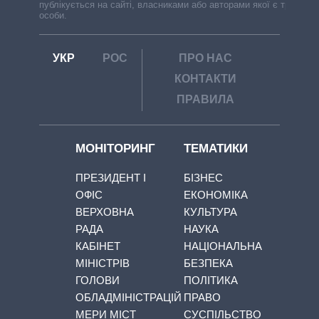
публікується на сайті, власниками або авторами якої є треті
особи.
УКР
РОС
ПРО НАС
КОНТАКТИ
ПРАВИЛА
МОНІТОРИНГ
ТЕМАТИКИ
ПРЕЗИДЕНТ І
БІЗНЕС
ОФІС
ЕКОНОМІКА
ВЕРХОВНА
КУЛЬТУРА
РАДА
НАУКА
КАБІНЕТ
НАЦІОНАЛЬНА
МІНІСТРІВ
БЕЗПЕКА
ГОЛОВИ
ПОЛІТИКА
ОБЛАДМІНІСТРАЦІЙ
ПРАВО
МЕРИ МІСТ
СУСПІЛЬСТВО