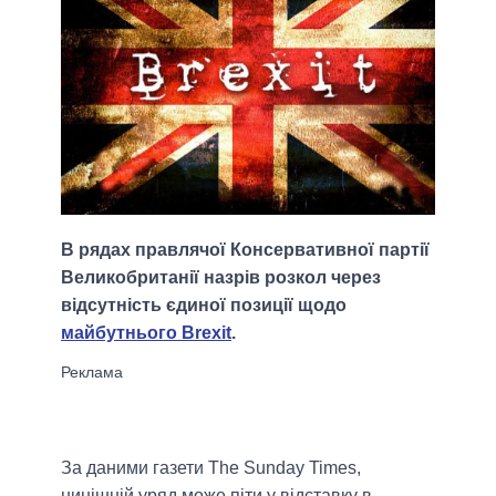
В рядах правлячої Консервативної партії
Великобританії назрів розкол через
відсутність єдиної позиції щодо
майбутнього Brexit
.
За даними газети The Sunday Times,
нинішній уряд може піти у відставку в