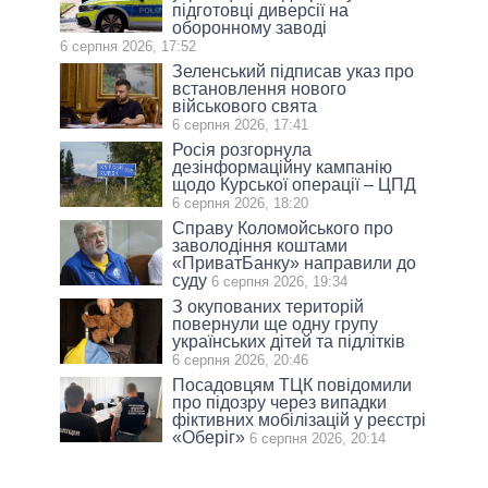
підготовці диверсії на
оборонному заводі
6 серпня 2026, 17:52
Зеленський підписав указ про
встановлення нового
військового свята
6 серпня 2026, 17:41
Росія розгорнула
дезінформаційну кампанію
щодо Курської операції – ЦПД
6 серпня 2026, 18:20
Справу Коломойського про
заволодіння коштами
«ПриватБанку» направили до
суду
6 серпня 2026, 19:34
З окупованих територій
повернули ще одну групу
українських дітей та підлітків
6 серпня 2026, 20:46
Посадовцям ТЦК повідомили
про підозру через випадки
фіктивних мобілізацій у реєстрі
«Оберіг»
6 серпня 2026, 20:14