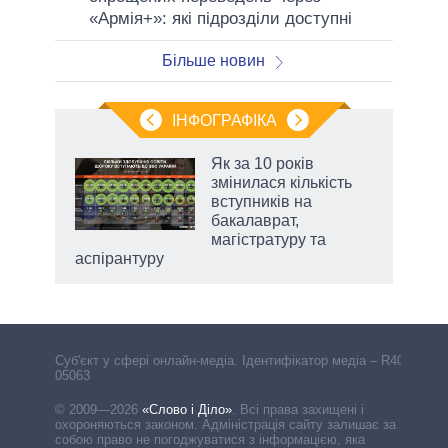
«Армія+»: які підрозділи доступні
Більше новин
ІНФОГРАФІКА
Як за 10 років
 за
змінилася кількість
асть
вступників на
бакалаврат,
магістратуру та
аспірантуру
Cуб'єкт у сфері онлайн-медіа. Ідентифікатор медіа – R40-
05063
© 2009—2026
«Слово і Діло»
.
Всі права захищені і
охороняються законом. Адміністрація сайту залишає за
собою право не погоджуватися з інформацією, яка