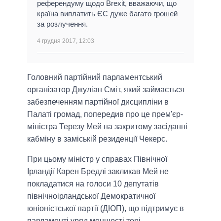
референдуму щодо Brexit, вважаючи, що
країна виплатить ЄС дуже багато грошей
за розлучення.
4 грудня 2017, 12:03
Головний партійний парламентський
організатор Джуліан Сміт, який займається
забезпеченням партійної дисципліни в
Палаті громад, попередив про це прем'єр-
міністра Терезу Мей на закритому засіданні
кабміну в заміській резиденції Чекерс.
При цьому міністр у справах Північної
Ірландії Карен Бредлі закликав Мей не
покладатися на голоси 10 депутатів
північноірландської Демократичної
юніоністської партії (ДЮП), що підтримує в
парламенті уряд меншості торі.