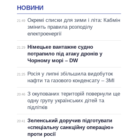
НОВИНИ
Окремі списки для зими і літа: Кабмін
21:49
змінить правила розподілу
електроенергії
Німецьке вантажне судно
21:29
потрапило під атаку дронів у
Чорному морі – DW
Росія у липні збільшила видобуток
21:25
нафти та газового конденсату – ЗМІ
З окупованих територій повернули ще
20:46
одну групу українських дітей та
підлітків
Зеленський доручив підготувати
20:41
«спеціальну санкційну операцію»
проти росії