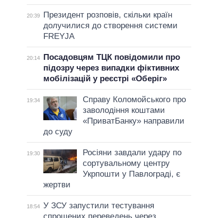
Президент розповів, скільки країн
20:39
долучилися до створення системи
FREYJA
Посадовцям ТЦК повідомили про
20:14
підозру через випадки фіктивних
мобілізацій у реєстрі «Оберіг»
Справу Коломойського про
19:34
заволодіння коштами
«ПриватБанку» направили
до суду
Росіяни завдали удару по
19:30
сортувальному центру
Укрпошти у Павлограді, є
жертви
У ЗСУ запустили тестування
18:54
спрощених переведень через