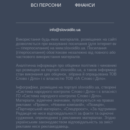
ВСІ ПЕРСОНИ
ФІНАНСИ
info@slovoidilo.ua
Використання будь-яких матеріалів, розміщених на сайті,
дозволяється при вказуванні посилання (для інтернет-видань
— гіперпосилання) на www.slovoidilo.ua. Посилання
(гіперпосилання) обов’язкове незалежно від повного або
часткового використання матеріалів.
Аналітична інформація про обіцянки політиків і чиновників,
що розміщені на порталі slovoidilo.ua, а також інформація про
стан виконання цих обіцянок, зібрана й опрацьована ТОВ «ІА
Слово і Діло» і є власністю ТОВ «ІА Слово і Діло».
Інфографіки, розміщені на порталі slovoidilo.ua, створені ГО
«Система народного контролю Слово і Діло» і є власністю
ГО «Система народного контролю Слово і Діло».
Матеріали, відмічені значками, публікуються на правах
реклами: «Промо», «Новини компаній», «Позиція»,
«Партнерський матеріал», «Спецпроєкт», «За підтримки».
Редакція не несе відповідальності за факти та оціночні
судження, оприлюднені у рекламних матеріалах. Згідно з
українським законодавством відповідальність за зміст
реклами несе рекламодавець.