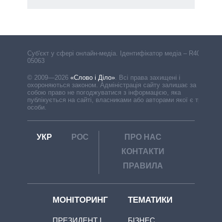
Cуб'єкт у сфері онлайн-медіа. Ідентифікатор медіа – R40-
05063
© 2009—2026
«Слово і Діло»
.
Всі права захищені і
охороняються законом. Адміністрація сайту залишає за
собою право не погоджуватися з інформацією, яка
публікується на сайті, власниками або авторами якої є треті
особи.
УКР
РОС
ПРО НАС
КОНТАКТИ
ПРАВИЛА
МОНІТОРИНГ
ТЕМАТИКИ
ПРЕЗИДЕНТ І
БІЗНЕС