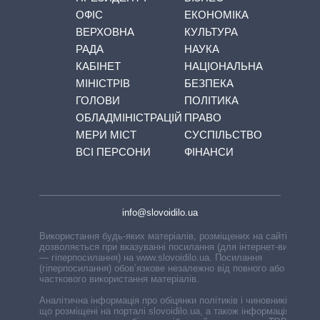
ОФІС
ЕКОНОМІКА
ВЕРХОВНА
КУЛЬТУРА
РАДА
НАУКА
КАБІНЕТ
НАЦІОНАЛЬНА
МІНІСТРІВ
БЕЗПЕКА
ГОЛОВИ
ПОЛІТИКА
ОБЛАДМІНІСТРАЦІЙ
ПРАВО
МЕРИ МІСТ
СУСПІЛЬСТВО
ВСІ ПЕРСОНИ
ФІНАНСИ
info@slovoidilo.ua
Використання будь-яких матеріалів, розміщених на сайті,
дозволяється при вказуванні посилання (для інтернет-видань
— гіперпосилання) на www.slovoidilo.ua. Посилання
(гіперпосилання) обов’язкове незалежно від повного або
часткового використання матеріалів.
Аналітична інформація про обіцянки політиків і чиновників,
що розміщені на порталі slovoidilo.ua, а також інформація про