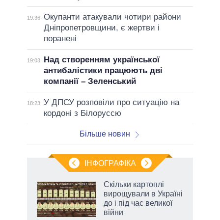
Окупанти атакували чотири райони
19:36
Дніпропетровщини, є жертви і
поранені
Над створенням української
19:03
антибалістики працюють дві
компанії – Зеленський
У ДПСУ розповіли про ситуацію на
18:23
кордоні з Білоруссю
Більше новин
ІНФОГРАФІКА
Скільки картоплі
ть
вирощували в Україні
до і під час великої
війни