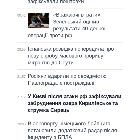
зафіксували поштовхи
«Вражаючі втрати»:
00:41
Зеленський оцінив
результати 40-денної
операції проти рф
Іспанська розвідка попередила про
23:55
нову спробу масового прориву
мігрантів до Сеути
Росіяни вдарили по середмістю
21:57
Павлограда, є постраждалі
У Києві після атаки рф зафіксували
21:12
забруднення озера Кирилівське та
струмка Сирець
В аеропорту німецького Лейпцига
20:08
встановили додатковий радар після
інциденту з БПЛА