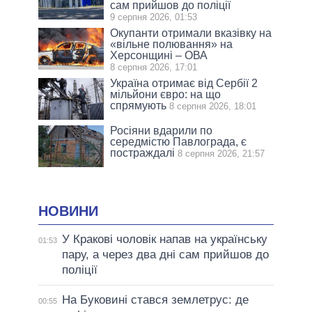
сам прийшов до поліції
9 серпня 2026, 01:53
Окупанти отримали вказівку на
«вільне полювання» на
Херсонщині – ОВА
8 серпня 2026, 17:01
Україна отримає від Сербії 2
мільйони євро: на що
спрямують
8 серпня 2026, 18:01
Росіяни вдарили по
середмістю Павлограда, є
постраждалі
8 серпня 2026, 21:57
НОВИНИ
У Кракові чоловік напав на українську
01:53
пару, а через два дні сам прийшов до
поліції
На Буковині стався землетрус: де
00:55