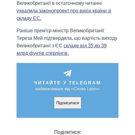
Великобританії в остаточному читанні
ухвалила законопроект про вихід країни зі
складу ЄС.
Раніше прем'єр-міністр Великобританії
Тереза ​​Мей підтвердила, що вартість виходу
Великобританії з ЄС
складе від 35 до 39
млрд фунтів стерлінгів.
ЧИТАЙТЕ У TELEGRAM
найважливіше від «Слово і діло»
Підписатися
Поділитися: