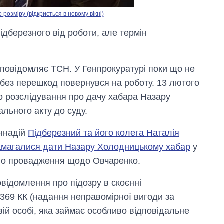
росією
озміру (відкриється в новому вікні)
дберезного від роботи, але термін
 повідомляє ТСН. У Генпрокуратурі поки що не
без перешкод повернувся на роботу. 13 лютого
 розслідування про дачу хабара Назару
льного акту до суду.
еннадій
Підберезний та його колега Наталія
амагалися дати Назару Холодницькому хабар
у
ого провадження щодо Овчаренко.
відомлення про підозру в скоєнні
 369 КК (надання неправомірної вигоди за
й особі, яка займає особливо відповідальне