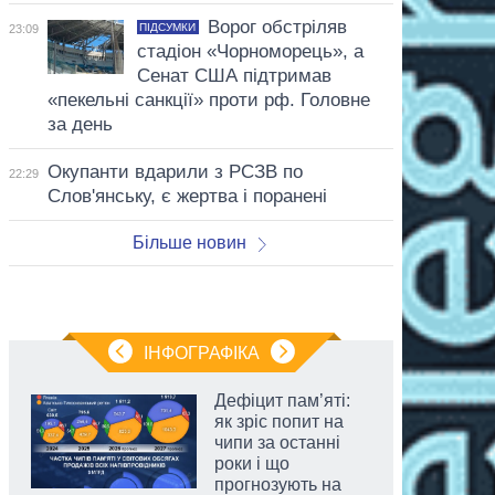
Ворог обстріляв
ПІДСУМКИ
23:09
стадіон «Чорноморець», а
Сенат США підтримав
«пекельні санкції» проти рф. Головне
за день
Окупанти вдарили з РСЗВ по
22:29
Слов'янську, є жертва і поранені
Більше новин
ІНФОГРАФІКА
Дефіцит пам’яті:
як зріс попит на
чипи за останні
роки і що
прогнозують на