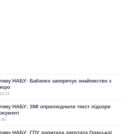
тиву НАБУ: Бабенко заперечує знайомство з
Бюро
16:23
тиву НАБУ: ЗМІ оприлюднили текст підозри
окумент
5:00
тиву НАБУ: ГПУ допитала депутата Одеської