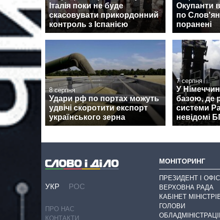
Італія поки не буде
Окупанти 
скасовувати прикордонний
по Слов'янс
контроль з Іспанією
поранені
7 серпня
У Німеччин
8 серпня
Удари рф по портах можуть
базою, де
удвічі скоротити експорт
системи Pa
українського зерна
невідомі 
МОНІТОРИНГ
ПРЕЗИДЕНТ І ОФІС
УКР
РОС
ВЕРХОВНА РАДА
КАБІНЕТ МІНІСТРІ
ГОЛОВИ
ПРО НАС
ОБЛАДМІНІСТРАЦІ
КОНТАКТИ