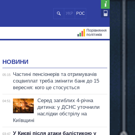
УКР
РОС
Порівняння
політиків
ЦІЙ
МЕРИ МІСТ
ВСІ ПЕРСОНИ
НОВИНИ
Частині пенсіонерів та отримувачів
05:15
соцвиплат треба змінити банк до 15
вересня: кого це стосується
Серед загиблих 4-річна
04:51
дитина: у ДСНС уточнили
наслідки обстрілу на
Київщині
У Києві після атаки балістикою у
03:47