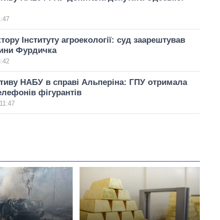
4:47
тору Інституту агроекології: суд заарештував
ини Фурдичка
3:42
тиву НАБУ в справі Альперіна: ГПУ отримала
елефонів фігурантів
11:47