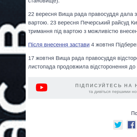
становище).
22 вересня Вища рада правосуддя дала зг
вартою. 23 вересня Печерський райсуд Ки
тримання під вартою з можливістю внесен
Після внесення застави
4 жовтня Підберез
17 жовтня Вища рада правосуддя відстор
листопада продовжила відсторонення до 1
ПІДПИСУЙТЕСЬ НА 
та дивіться першими нов
По