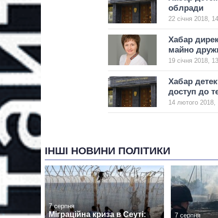
облради
22 січня 2018, 1
Хабар дирек
майно друж
19 січня 2018, 1
Хабар детек
доступ до т
14 лютого 2018, 
ІНШІ НОВИНИ ПОЛІТИКИ
7 серпня
Міграційна криза в Сеуті:
7 серпня