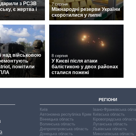
вдарили з РСЗВ
7 серпня
ьку, є жертва і
Міжнародні резерви України
скоротилися у липні
і над військовою
8 серпня
 ремонтують
У Києві після атаки
triot, помітили
балістикою у двох районах
БПЛА
сталися пожежі
РЕГІОНИ
Київ
Івано-Франківська обл
Автономна республіка Крим
Київська область
Вінницька область
Кіровоградська област
В
Волинська область
Луганська область
Дніпропетровська область
Львівська область
Й
Донецька область
Миколаївська область