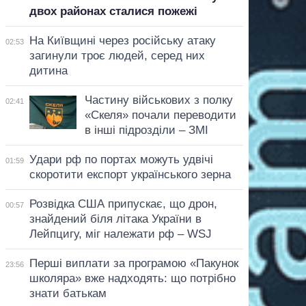
двох районах сталися пожежі
На Київщині через російську атаку
02:53
загинули троє людей, серед них
дитина
Частину військових з полку
02:41
«Скеля» почали переводити
в інші підрозділи – ЗМІ
Удари рф по портах можуть удвічі
01:59
скоротити експорт українського зерна
Розвідка США припускає, що дрон,
00:57
знайдений біля літака України в
Лейпцигу, міг належати рф – WSJ
Перші виплати за програмою «Пакунок
23:56
школяра» вже надходять: що потрібно
знати батькам