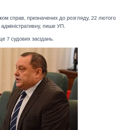
ском справ, призначених до розгляду, 22 лютого
 адміністративну, пише УП.
ще 7 судових засідань.
Як змінився
бюджет
Міністерства
оборони за 13
років війни з