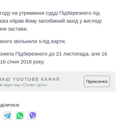
оду на утримання судді Підберезного під
єва обрав йому запобіжний захід у вигляді
ня застави.
ного звільнили з-під варти.
онила Підберезного до 21 листопада, але 16
6 січня 2018 року.
НАШ YOUTUBE КАНАЛ
Підписатися
і відео від «Слово і діло»
ділитися: