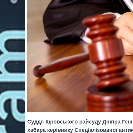
Суддя Кіровського райсуду Дніпра Генн
хабара керівнику Спеціалізованої анти