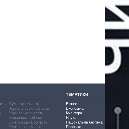
ТЕМАТИКИ
асть
Сумська область
Бізнес
Тернопільська область
Економіка
ь
Харківська область
Культура
Херсонська область
Наука
Хмельницька область
Національна безпека
Черкаська область
Політика