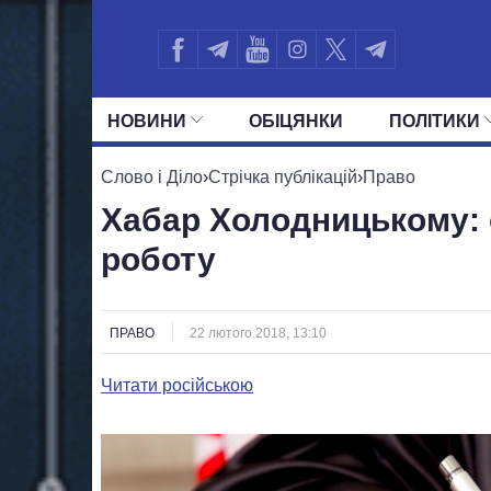
НОВИНИ
ОБIЦЯНКИ
ПОЛIТИКИ
УСІ ПОЛІТИКИ
ПРЕЗИДЕНТ І ОФ
Слово і Діло
›
Стрічка публікацій
›
Право
Хабар Холодницькому: 
роботу
ПРАВО
22 лютого 2018, 13:10
Читати російською