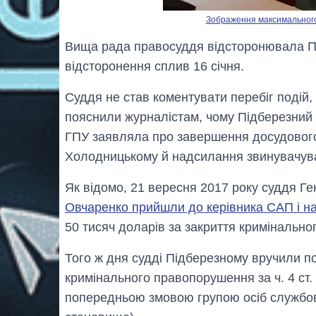
Зображення максимального р
Вища рада правосуддя відсторонювала Пі
відсторонення сплив 16 січня.
Суддя не став коментувати перебіг подій,
пояснили журналістам, чому Підберезний 
ГПУ заявляла про завершення досудового
Холодницькому й надсилання звинувачува
Як відомо, 21 вересня 2017 року суддя Г
Овчаренко прийшли до керівника САП і н
50 тисяч доларів за закриття кримінальн
Того ж дня судді Підберезному вручили по
кримінального правопорушення за ч. 4 ст.
попередньою змовою групою осіб службові