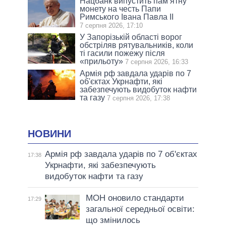
Нацбанк випустить пам’ятну
монету на честь Папи
Римського Івана Павла II
7 серпня 2026, 17:10
У Запорізькій області ворог
обстріляв рятувальників, коли
ті гасили пожежу після
«прильоту»
7 серпня 2026, 16:33
Армія рф завдала ударів по 7
об'єктах Укрнафти, які
забезпечують видобуток нафти
та газу
7 серпня 2026, 17:38
НОВИНИ
Армія рф завдала ударів по 7 об'єктах
17:38
Укрнафти, які забезпечують
видобуток нафти та газу
МОН оновило стандарти
17:29
загальної середньої освіти:
що змінилось