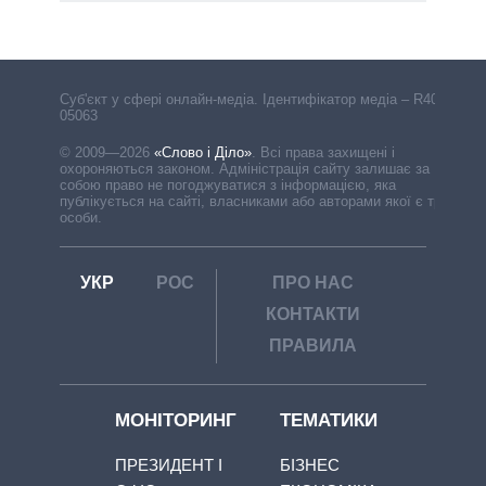
Cуб'єкт у сфері онлайн-медіа. Ідентифікатор медіа – R40-
05063
© 2009—2026
«Слово і Діло»
.
Всі права захищені і
охороняються законом. Адміністрація сайту залишає за
собою право не погоджуватися з інформацією, яка
публікується на сайті, власниками або авторами якої є треті
особи.
УКР
РОС
ПРО НАС
КОНТАКТИ
ПРАВИЛА
МОНІТОРИНГ
ТЕМАТИКИ
ПРЕЗИДЕНТ І
БІЗНЕС