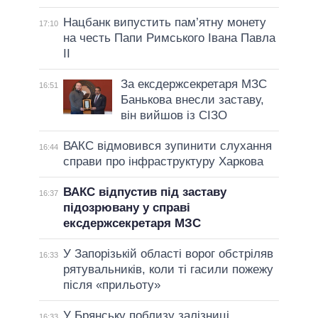
Нацбанк випустить пам’ятну монету
17:10
на честь Папи Римського Івана Павла
II
За ексдержсекретаря МЗС
16:51
Банькова внесли заставу,
він вийшов із СІЗО
ВАКС відмовився зупинити слухання
16:44
справи про інфраструктуру Харкова
ВАКС відпустив під заставу
16:37
підозрювану у справі
ексдержсекретаря МЗС
У Запорізькій області ворог обстріляв
16:33
рятувальників, коли ті гасили пожежу
після «прильоту»
У Брянську поблизу залізниці
16:33