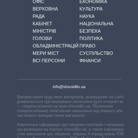
ОФІС
ЕКОНОМІКА
ВЕРХОВНА
КУЛЬТУРА
РАДА
НАУКА
КАБІНЕТ
НАЦІОНАЛЬНА
МІНІСТРІВ
БЕЗПЕКА
ГОЛОВИ
ПОЛІТИКА
ОБЛАДМІНІСТРАЦІЙ
ПРАВО
МЕРИ МІСТ
СУСПІЛЬСТВО
ВСІ ПЕРСОНИ
ФІНАНСИ
info@slovoidilo.ua
Використання будь-яких матеріалів, розміщених на сайті,
дозволяється при вказуванні посилання (для інтернет-видань
— гіперпосилання) на www.slovoidilo.ua. Посилання
(гіперпосилання) обов’язкове незалежно від повного або
часткового використання матеріалів.
Аналітична інформація про обіцянки політиків і чиновників,
що розміщені на порталі slovoidilo.ua, а також інформація про
стан виконання цих обіцянок, зібрана й опрацьована ТОВ «ІА