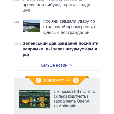
пролунали вибухи, горять склади –
ЗМІ
Росіяни завдали удару по
15:57
стадіону «Чорноморець» в
Одесі, є постраждалий
Зеленський дав завдання посилити
15:36
напрямки, які зараз штурмує армія
рф
Більше новин
ІНФОГРАФІКА
Економіка ШІ-гігантів:
раїні
скільки коштують і
ої
заробляють OpenAI
та Anthropic