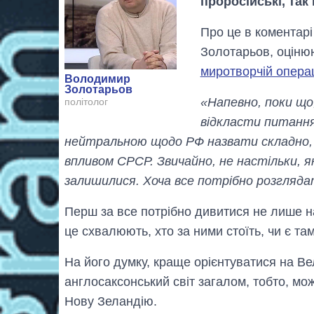
проросійські, так 
Про це в коментарі
Золотарьов, оцінюю
миротворчій операц
Володимир
Золотарьов
«Напевно, поки що,
політолог
відкласти питання
нейтральною щодо РФ назвати складно,
впливом СРСР. Звичайно, не настільки, як 
залишилися. Хоча все потрібно розгляд
Перш за все потрібно дивитися не лише на к
це схвалюють, хто за ними стоїть, чи є там
На його думку, краще орієнтуватися на В
англосаксонський світ загалом, тобто, мо
Нову Зеландію.