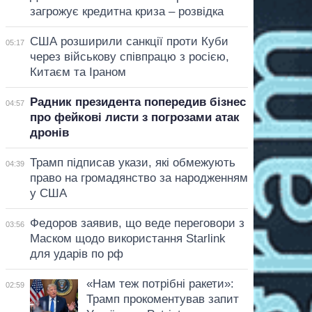
загрожує кредитна криза – розвідка
США розширили санкції проти Куби
05:17
через військову співпрацю з росією,
Китаєм та Іраном
Радник президента попередив бізнес
04:57
про фейкові листи з погрозами атак
дронів
Трамп підписав укази, які обмежують
04:39
право на громадянство за народженням
у США
Федоров заявив, що веде переговори з
03:56
Маском щодо використання Starlink
для ударів по рф
«Нам теж потрібні ракети»:
02:59
Трамп прокоментував запит