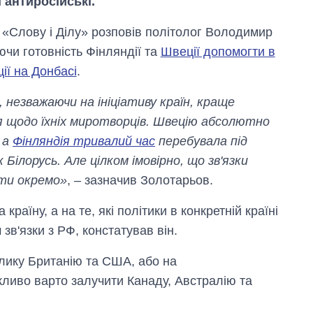
і антиросійські.
 «Слову і Ділу» розповів політолог Володимир
чи готовність Фінляндії та
Швеції допомогти в
ії на Донбасі
.
 незважаючи на ініціативу країн, краще
 щодо їхніх миротворців. Швецію абсолютно
 а
Фінляндія тривалий час
перебувала під
Білорусь. Але цілком імовірно, що зв'язки
ати окремо»
, – зазначив Золотарьов.
раїну, а на те, які політики в конкретній країні
 зв'язки з РФ, констатував він.
елику Британію та США, або на
жливо варто залучити Канаду, Австралію та