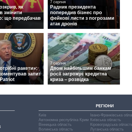
7 серпня
зкрив, як
Радник президента
в змінити
попередив бізнес про
ю: що передбачав
фейкові листи з погрозами
атак дронів
7 серпня
отрібні ракети»:
Двом найбільшим банкам
коментував запит
росії загрожує кредитна
Patriot
криза – розвідка
РЕГІОНИ
Київ
Івано-Франківська обл
Автономна республіка Крим
Київська область
Вінницька область
Кіровоградська област
В
Волинська область
Луганська область