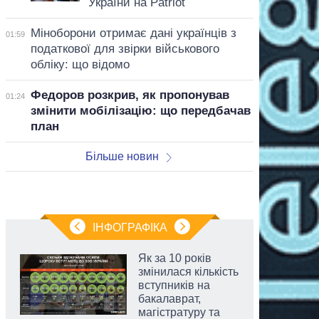
України на Patriot
Міноборони отримає дані українців з
01:59
податкової для звірки військового
обліку: що відомо
Федоров розкрив, як пропонував
01:24
змінити мобілізацію: що передбачав
план
Більше новин
ІНФОГРАФІКА
Як за 10 років
змінилася кількість
вступників на
бакалаврат,
магістратуру та