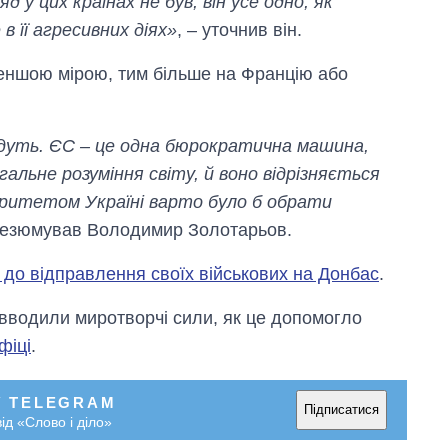
 у цих країнах не був, він усе одно, як
в її агресивних діях»
, – уточнив він.
меншою мірою, тим більше на Францію або
 будуть. ЄС – це одна бюрократична машина,
агальне розуміння світу, й воно відрізняється
іоритетом Україні варто було б обрати
 резюмував Володимир Золотарьов.
 до відправлення своїх військових на Донбас
.
 вводили миротворчі сили, як це допомогло
фіці
.
У TELEGRAM
Підписатися
ід «Слово і діло»