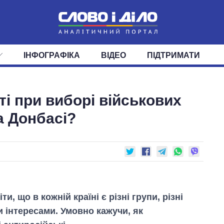
ІНФОГРАФІКА
ВІДЕО
ПІДТРИМАТИ
ІС
СТРІЧКА
ВЕРХОВНА РАДА
ПОДІЇ
СТАТТІ
КАБІНЕТ МІНІСТРІВ
ДУМКИ
ОГЛЯДИ
ГОЛОВИ ОБЛАДМІНІСТРА
ДАЙДЖЕСТИ
ті при виборі військових
ПОЛІТИКА
ДЕПУТАТИ
ЕКОНОМІКА
КОМІТЕТИ
СУСПІЛЬСТВО
ФРАКЦІЇ
ОКРУГИ
СВІТ
а Донбасі?
ти, що в кожній країні є різні групи, різні
и інтересами. Умовно кажучи, як