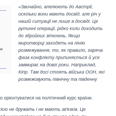
«Звичайно, апелюють до Австрії,
оскільки вони мають досвід, але річ у
нашій ситуації не лише в досвіді. Це
рутинні операції, рідко коли доходить
до збройних зіткнень. Якщо
миротворці заходять на лінію
на
розмежування, то, як правило, гаряча
фаза конфлікту припиняється й усе
завмирає на довгі роки. Наприклад,
Кіпр. Там досі стоять війська ООН, які
розмежовують північну та південну
Скільки картоплі
о орієнтуватися на політичний курс країни.
вирощували в
Україні до і під час
великої війни
сією не дружать і не мають зв'язків. Це