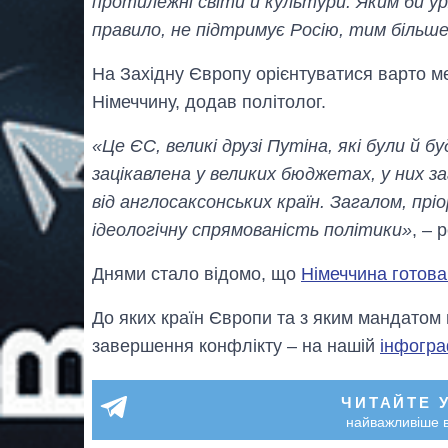
протилежні світи й культури. Яким би уряд
правило, не підтримує Росію, тим більше 
На Західну Європу орієнтуватися варто 
Німеччину, додав політолог.
«Це ЄС, великі друзі Путіна, які були й
зацікавлена ​​у великих бюджетах, у них з
від англосаксонських країн. Загалом, пр
ідеологічну спрямованість політики»
, –
Днями стало відомо, що
Німеччина готова
До яких країн Європи та з яким мандатом
завершення конфлікту – на нашій
інфогра
ЧИТАЙТЕ 
найважливіше в