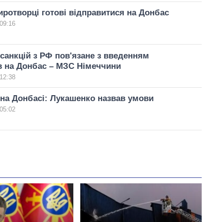
ротворці готові відправитися на Донбас
09:16
санкцій з РФ пов'язане з введенням
в на Донбас – МЗС Німеччини
12:38
на Донбасі: Лукашенко назвав умови
05:02