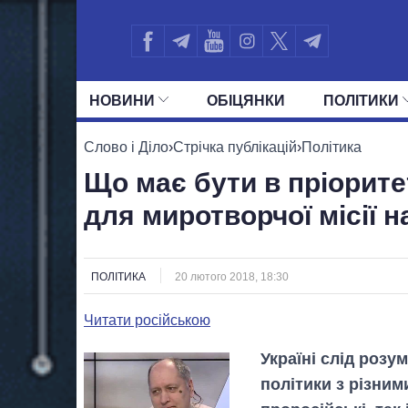
НОВИНИ
ОБIЦЯНКИ
ПОЛIТИКИ
УСІ ПОЛІТИКИ
ПРЕЗИДЕНТ І ОФ
Слово і Діло
›
Стрічка публікацій
›
Політика
Що має бути в пріорите
для миротворчої місії н
ПОЛІТИКА
20 лютого 2018, 18:30
Читати російською
Україні слід розумі
політики з різним