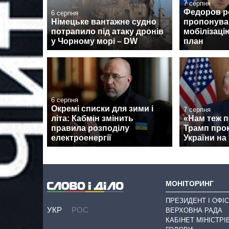
7 серпня
Федоров ро
6 серпня
Німецьке вантажне судно
пропонува
потрапило під атаку дронів
мобілізаці
у Чорному морі – DW
план
6 серпня
Окремі списки для зими і
7 серпня
літа: Кабмін змінить
«Нам теж п
правила розподілу
Трамп про
електроенергії
України на 
МОНІТОРИНГ
ПРЕЗИДЕНТ І ОФІС
УКР
РОС
ВЕРХОВНА РАДА
КАБІНЕТ МІНІСТРІ