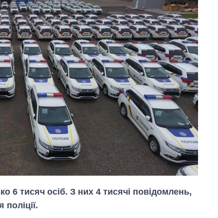
о 6 тисяч осіб. З них 4 тисячі повідомлень,
 поліції.