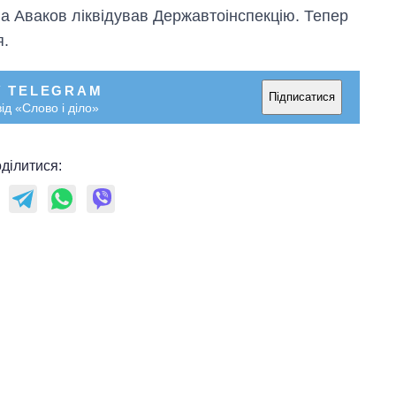
а Аваков ліквідував Державтоінспекцію. Тепер
я.
У TELEGRAM
Підписатися
ід «Слово і діло»
ділитися: