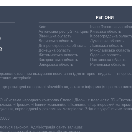
РЕГІОНИ
Київ
Івано-Франківська обл
Автономна республіка Крим
Київська область
Вінницька область
Кіровоградська област
В
Волинська область
Луганська область
Дніпропетровська область
Львівська область
Й
Донецька область
Миколаївська область
Житомирська область
Одеська область
Закарпатська область
Полтавська область
Запорізька область
Рівненська область
 дозволяється при вказуванні посилання (для інтернет-видань — гіперпоси
стання матеріалів.
, що розміщені на порталі slovoidilo.ua, а також інформація про стан вик
і ГО «Система народного контролю Слово і Діло» і є власністю ГО «Систе
еклами: «Промо», «Новини компаній», «Позиція», «Партнерський матеріал
судження, оприлюднені у рекламних матеріалах. Згідно з українським зак
-05063
няються законом. Адміністрація сайту залишає
ікується на сайті, власниками або авторами