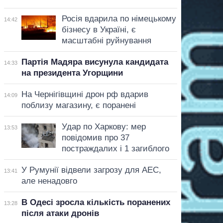
Росія вдарила по німецькому
14:42
бізнесу в Україні, є
масштабні руйнування
Партія Мадяра висунула кандидата
14:33
на президента Угорщини
На Чернігівщині дрон рф вдарив
14:09
поблизу магазину, є поранені
Удар по Харкову: мер
13:53
повідомив про 37
постраждалих і 1 загиблого
У Румунії відвели загрозу для АЕС,
13:41
але ненадовго
В Одесі зросла кількість поранених
13:28
після атаки дронів