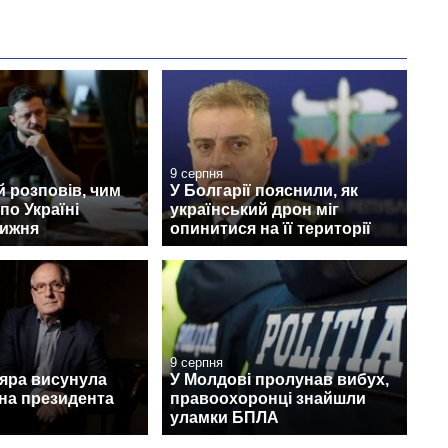
9 серпня
 розповів, чим
У Болгарії пояснили, як
по Україні
український дрон міг
тижня
опинитися на її території
9 серпня
дяра висунула
У Молдові пролунав вибух,
на президента
правоохоронці знайшли
уламки БПЛА