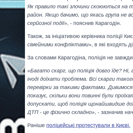
Як правило такі злочини скоюються на т
район. Якщо бачимо, що якась група не 
серйозної події
», - пояснив Карагодін.
Також, за ініціативою керівника поліції Ки
сімейними конфліктами
», в які входять д
За словами Карагодіна, поліція не завжди
«
Багато скарг, що поліція довго їде? Ні
іноді доїхати проблема. Всі скарги тако
перевірки за такими фактами. Дивимося 
показує, скільки вони повинні були проїх
допускати, щоб поліція щонайшвидше дої
ДТП - це фізично складно
», - зазначив на
Раніше
поліцейські протестували в Києві.