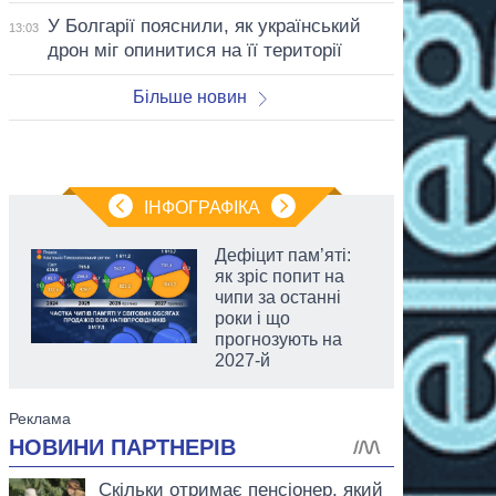
У Болгарії пояснили, як український
13:03
дрон міг опинитися на її території
Більше новин
ІНФОГРАФІКА
Дефіцит пам’яті:
як зріс попит на
чипи за останні
роки і що
прогнозують на
2027-й