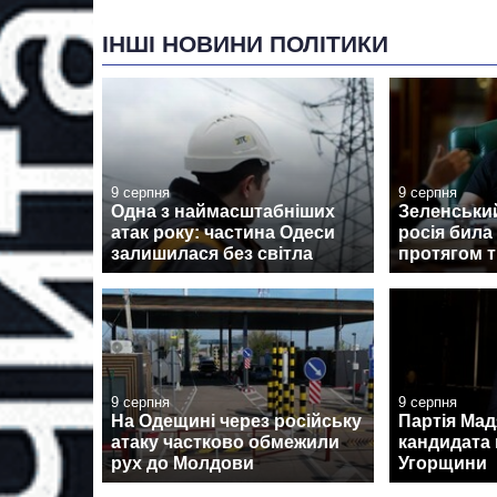
ІНШІ НОВИНИ ПОЛІТИКИ
9 серпня
9 серпня
Одна з наймасштабніших
Зеленський
атак року: частина Одеси
росія била 
залишилася без світла
протягом 
9 серпня
9 серпня
На Одещині через російську
Партія Ма
атаку частково обмежили
кандидата 
рух до Молдови
Угорщини