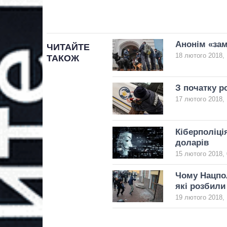
Анонім «зам
ЧИТАЙТЕ
18 лютого 2018, 
ТАКОЖ
З початку р
17 лютого 2018, 
Кіберполіці
доларів
15 лютого 2018, 
Чому Нацпол
які розбили
19 лютого 2018, 