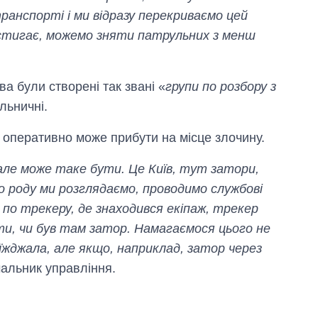
ранспорті і ми відразу перекриваємо цей
встигає, можемо зняти патрульних з менш
єва були створені так звані «
групи по розбору з
ільничні.
 оперативно може прибути на місце злочину.
, але може таке бути. Це Київ, тут затори,
го роду ми розглядаємо, проводимо службові
по трекеру, де знаходився екіпаж, трекер
ати, чи був там затор. Намагаємося цього не
жджала, але якщо, наприклад, затор через
чальник управління.