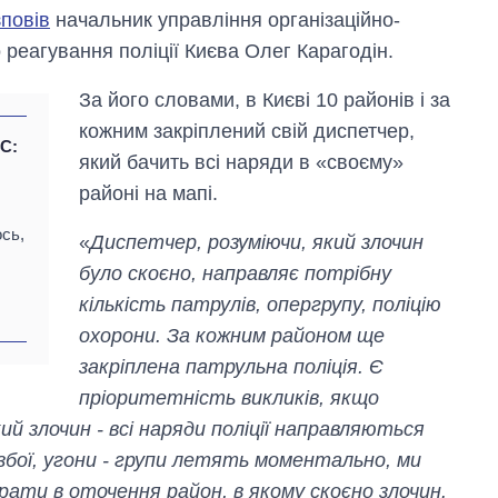
зповів
начальник управління організаційно-
 реагування поліції Києва Олег Карагодін.
За його словами, в Києві 10 районів і за
кожним закріплений свій диспетчер,
С:
який бачить всі наряди в «своєму»
районі на мапі.
ось,
«
Диспетчер, розуміючи, який злочин
Як змінився
було скоєно, направляє потрібну
бюджет
Міністерства
кількість патрулів, опергрупу, поліцію
оборони за 13
охорони. За кожним районом ще
років війни з
росією
закріплена патрульна поліція. Є
пріоритетність викликів, якщо
 злочин - всі наряди поліції направляються
збої, угони - групи летять моментально, ми
рати в оточення район, в якому скоєно злочин.