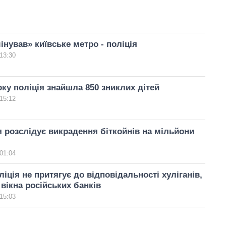
інував» київське метро - поліція
13:30
оку поліція знайшла 850 зниклих дітей
15:12
я розслідує викрадення біткойнів на мільйони
01:04
іція не притягує до відповідальності хуліганів,
 вікна російських банків
15:03