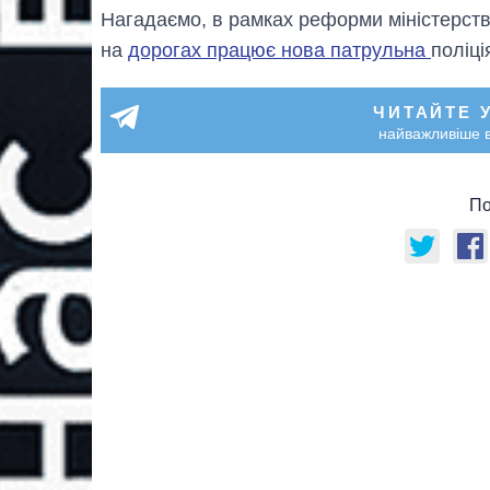
Нагадаємо, в рамках реформи міністерств
на
дорогах працює нова патрульна
поліці
ЧИТАЙТЕ 
найважливіше в
По