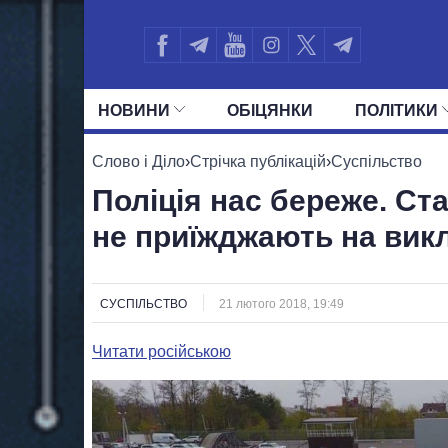
НОВИНИ
ОБIЦЯНКИ
ПОЛIТИКИ
УСІ ПОЛІТИКИ
ПРЕЗИДЕНТ І ОФ
Слово і Діло
›
Стрічка публікацій
›
Суспільство
Поліція нас береже. Ст
не приїжджають на вик
СУСПІЛЬСТВО
21 лютого 2018, 19:49
Читати російською