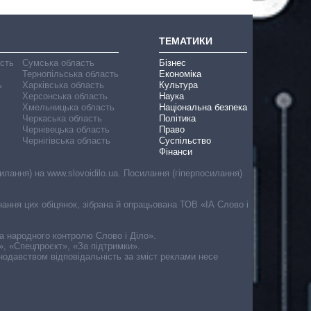
ТЕМАТИКИ
асть
Сумська область
Бізнес
Тернопільська область
Економіка
ь
Харківська область
Культура
Херсонська область
Наука
Хмельницька область
Національна безпека
Черкаська область
Політика
Чернівецька область
Право
Чернігівська область
Суспільство
Фінанси
лання) на www.slovoidilo.ua. Посилання (гіперпосилання)
онання цих обіцянок, зібрана й опрацьована ТОВ «ІА Слово і
ма народного контролю Слово і Діло».
», «Спецпроєкт», «За підтримки».
онодавством відповідальність за зміст реклами несе