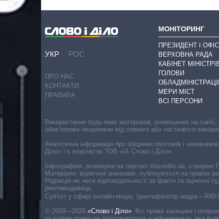
МОНІТОРИНГ
ПРЕЗИДЕНТ І ОФІС
УКР
РОС
ВЕРХОВНА РАДА
КАБІНЕТ МІНІСТРІ
ГОЛОВИ
ПРО НАС
ОБЛАДМІНІСТРАЦІ
КОНТАКТИ
МЕРИ МІСТ
ПРАВИЛА
ВСІ ПЕРСОНИ
Використання будь-яких матеріалів, розміщених на сайті,
обов’язкове незалежно від повного або часткового викори
Аналітична інформація про обіцянки політиків і чиновників
Діло» і є власністю ТОВ «ІА Слово і Діло».
Інфографіки, розміщені на порталі slovoidilo.ua, створен
Матеріали, відмічені значками, публікуються на правах р
Редакція не несе відповідальності за факти та оціночні 
рекламодавець.
Cуб'єкт у сфері онлайн-медіа. Ідентифікатор медіа – R40
© 2009—2026
«Слово і Діло»
.
Всі права захищені і охоро
за собою право не погоджуватися з інформацією, яка публ