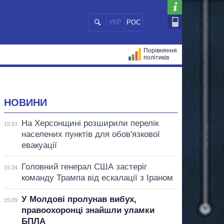
УКР
РОС
Порівняння
політиків
ЦІЙ
МЕРИ МІСТ
ВСІ ПЕРСОНИ
НОВИНИ
На Херсонщині розширили перелік
15:53
населених пунктів для обов'язкової
евакуації
Головний генерал США застеріг
15:34
команду Трампа від ескалації з Іраном
У Молдові пролунав вибух,
15:09
правоохоронці знайшли уламки
БПЛА