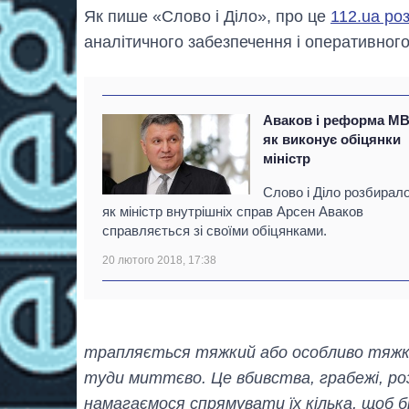
Як пише «Слово і Діло», про це
112.ua ро
аналітичного забезпечення і оперативного
Аваков і реформа МВ
як виконує обіцянки
міністр
Слово і Діло розбирал
як міністр внутрішніх справ Арсен Аваков
справляється зі своїми обіцянками.
20 лютого 2018, 17:38
трапляється тяжкий або особливо тяжкий
туди миттєво. Це вбивства, грабежі, ро
намагаємося спрямувати їх кілька, щоб б