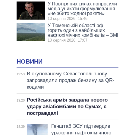
У Повітряних силах попросили
медіа уникати формулювання
«не збито жодної ракети»
10 серпня 2026, 15:46
У Тюменській області рф
горить один з найбільших
нафтохімічних комбінатів – ЗМІ
10 серпня 2026, 17:07
НОВИНИ
В окупованому Севастополі знову
19:53
запровадили продаж бензину за QR-
кодами
Російська армія завдала нового
19:20
удару авіабомбами по Сумах, є
постраждалі
Генштаб ЗСУ підтвердив
18:39
ураження нафтохімічного