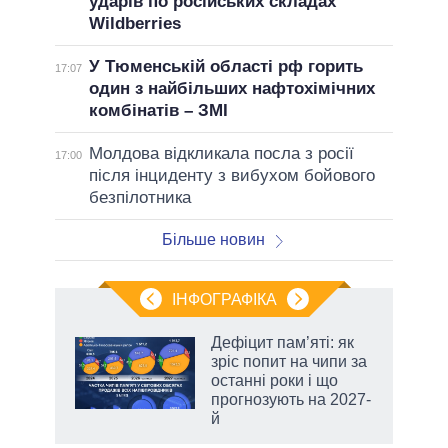
ударів по російських складах
Wildberries
У Тюменській області рф горить
17:07
один з найбільших нафтохімічних
комбінатів – ЗМІ
Молдова відкликала посла з росії
17:00
після інциденту з вибухом бойового
безпілотника
Більше новин
ІНФОГРАФІКА
жет
Дефіцит пам’яті: як
зріс попит на чипи за
ків
останні роки і що
прогнозують на 2027-
й