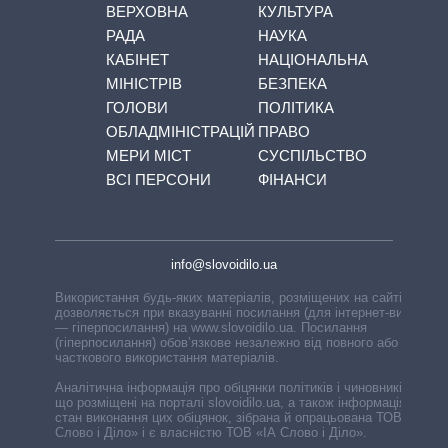
ВЕРХОВНА
КУЛЬТУРА
РАДА
НАУКА
КАБІНЕТ
НАЦІОНАЛЬНА
МІНІСТРІВ
БЕЗПЕКА
ГОЛОВИ
ПОЛІТИКА
ОБЛАДМІНІСТРАЦІЙ
ПРАВО
МЕРИ МІСТ
СУСПІЛЬСТВО
ВСІ ПЕРСОНИ
ФІНАНСИ
info@slovoidilo.ua
Використання будь-яких матеріалів, розміщених на сайті,
дозволяється при вказуванні посилання (для інтернет-видань
— гіперпосилання) на www.slovoidilo.ua. Посилання
(гіперпосилання) обов’язкове незалежно від повного або
часткового використання матеріалів.
Аналітична інформація про обіцянки політиків і чиновників,
що розміщені на порталі slovoidilo.ua, а також інформація про
стан виконання цих обіцянок, зібрана й опрацьована ТОВ «ІА
Слово і Діло» і є власністю ТОВ «ІА Слово і Діло».