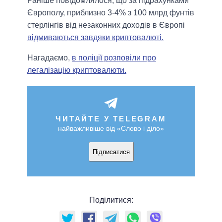
Раніше повідомлялося, що за підрахунками
Європолу, приблизно 3-4% з 100 млрд фунтів
стерлінгів від незаконних доходів в Європі
відмиваються завдяки криптовалюті.
Нагадаємо,
в поліції розповіли про
легалізацію криптовалюти.
ЧИТАЙТЕ У TELEGRAM
найважливіше від «Слово і діло»
Підписатися
Поділитися: