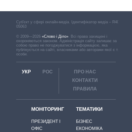
Cуб'єкт у сфері онлайн-медіа. Ідентифікатор медіа – R40-
05063
© 2009—2026
«Слово і Діло»
.
Всі права захищені і
охороняються законом. Адміністрація сайту залишає за
собою право не погоджуватися з інформацією, яка
публікується на сайті, власниками або авторами якої є треті
особи.
УКР
РОС
ПРО НАС
КОНТАКТИ
ПРАВИЛА
МОНІТОРИНГ
ТЕМАТИКИ
ПРЕЗИДЕНТ І
БІЗНЕС
ОФІС
ЕКОНОМІКА