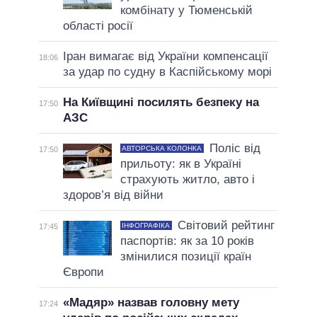
комбінату у Тюменській
області росії
Іран вимагає від України компенсації
18:06
за удар по судну в Каспійському морі
На Київщині посилять безпеку на
17:50
АЗС
Поліс від
АВТОРСЬКА КОЛОНКА
17:50
прильоту: як в Україні
страхують житло, авто і
здоров’я від війни
Світовий рейтинг
ІНФОГРАФІКА
17:45
паспортів: як за 10 років
змінилися позиції країн
Європи
«Мадяр» назвав головну мету
17:24