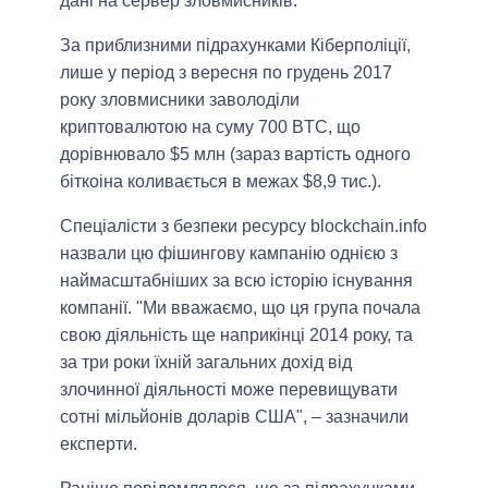
дані на сервер зловмисників.
За приблизними підрахунками Кіберполіції,
лише у період з вересня по грудень 2017
року зловмисники заволоділи
криптовалютою на суму 700 BTC, що
дорівнювало $5 млн (зараз вартість одного
біткоіна коливається в межах $8,9 тис.).
Спеціалісти з безпеки ресурсу blockchain.info
назвали цю фішингову кампанію однією з
наймасштабніших за всю історію існування
компанії. "Ми вважаємо, що ця група почала
свою діяльність ще наприкінці 2014 року, та
за три роки їхній загальних дохід від
злочинної діяльності може перевищувати
сотні мільйонів доларів США", – зазначили
експерти.