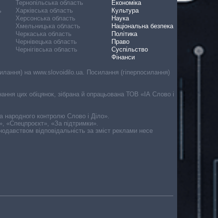
Тернопільська область
Економіка
ь
Харківська область
Культура
Херсонська область
Наука
Хмельницька область
Національна безпека
Черкаська область
Політика
Чернівецька область
Право
Чернігівська область
Суспільство
Фінанси
лання) на www.slovoidilo.ua. Посилання (гіперпосилання)
онання цих обіцянок, зібрана й опрацьована ТОВ «ІА Слово і
ма народного контролю Слово і Діло».
», «Спецпроєкт», «За підтримки».
онодавством відповідальність за зміст реклами несе