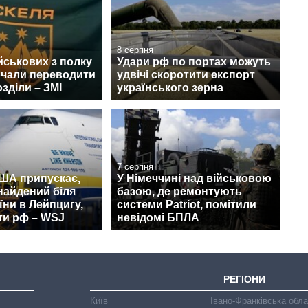
8 серпня
йськових з полку
Удари рф по портах можуть
очали переводити
удвічі скоротити експорт
озділи – ЗМІ
українського зерна
7 серпня
США припускає,
У Німеччині над військовою
найдений біля
базою, де ремонтують
їни в Лейпцигу,
системи Patriot, помітили
ти рф – WSJ
невідомі БПЛА
РЕГІОНИ
Київ
Івано-Франківська обл