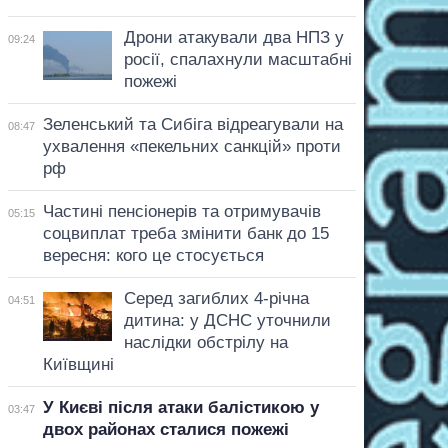
Дрони атакували два НПЗ у
09:24
росії, спалахнули масштабні
пожежі
Зеленський та Сибіга відреагували на
08:47
ухвалення «пекельних санкцій» проти
рф
Частині пенсіонерів та отримувачів
05:15
соцвиплат треба змінити банк до 15
вересня: кого це стосується
Серед загиблих 4-річна
04:51
дитина: у ДСНС уточнили
наслідки обстрілу на
Київщині
У Києві після атаки балістикою у
03:47
двох районах сталися пожежі