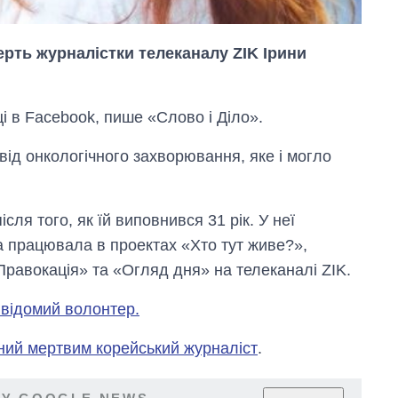
ерть журналістки телеканалу ZIK Ірини
нці в Facebook, пише «Слово і Діло».
від онкологічного захворювання, яке і могло
ля того, як їй виповнився 31 рік. У неї
а працювала в проектах «Хто тут живе?»,
«Правокація» та «Огляд дня» на телеканалі ZIK.
Як за 10 років
 відомий волонтер.
змінилася кількість
вступників на
ний мертвим корейський журналіст
.
бакалаврат,
магістратуру та
аспірантуру