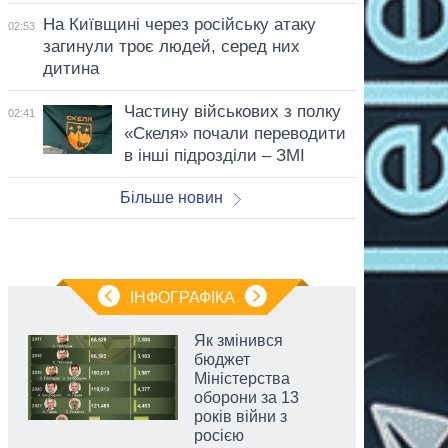
На Київщині через російську атаку
02:53
загинули троє людей, серед них
дитина
Частину військових з полку
02:41
«Скеля» почали переводити
в інші підрозділи – ЗМІ
Більше новин
ІНФОГРАФІКА
Як змінився
бюджет
Міністерства
оборони за 13
років війни з
росією