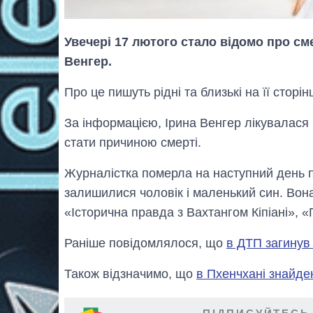
Увечері 17 лютого стало відомо про см
Венгер.
Про це пишуть рідні та близькі на її сторі
За інформацією, Ірина Венгер лікувалася 
стати причиною смерті.
Журналістка померла на наступний день піс
залишилися чоловік і маленький син. Вон
«Історична правда з Вахтангом Кіпіані», 
Раніше повідомлялося, що
в ДТП загинув
Також відзначимо, що
в Пхенчхані знайде