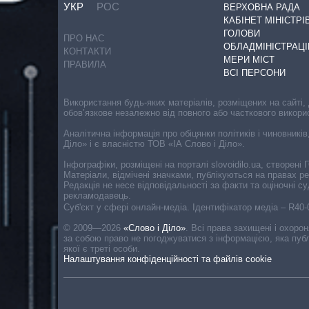
УКР
РОС
ВЕРХОВНА РАДА
КАБІНЕТ МІНІСТРІ
ГОЛОВИ
ПРО НАС
ОБЛАДМІНІСТРАЦІ
КОНТАКТИ
МЕРИ МІСТ
ПРАВИЛА
ВСІ ПЕРСОНИ
Використання будь-яких матеріалів, розміщених на сайті,
обов’язкове незалежно від повного або часткового викори
Аналітична інформація про обіцянки політиків і чиновників
Діло» і є власністю ТОВ «ІА Слово і Діло».
Інфографіки, розміщені на порталі slovoidilo.ua, створен
Матеріали, відмічені значками, публікуються на правах р
Редакція не несе відповідальності за факти та оціночні 
рекламодавець.
Cуб'єкт у сфері онлайн-медіа. Ідентифікатор медіа – R40
© 2009—2026
«Слово і Діло»
.
Всі права захищені і охоро
за собою право не погоджуватися з інформацією, яка публ
якої є треті особи.
Налаштування конфіденційності та файлів cookie