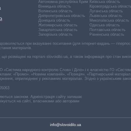
Автономна республіка Крим
Київська область
Вінницька область
Кіровоградська област
В
Волинська область
Луганська область
Дніпропетровська область
Львівська область
Й
Донецька область
Миколаївська область
Житомирська область
Одеська область
Закарпатська область
Полтавська область
Запорізька область
Рівненська область
 дозволяється при вказуванні посилання (для інтернет-видань — гіперпоси
стання матеріалів.
, що розміщені на порталі slovoidilo.ua, а також інформація про стан вик
і ГО «Система народного контролю Слово і Діло» і є власністю ГО «Систе
еклами: «Промо», «Новини компаній», «Позиція», «Партнерський матеріал
судження, оприлюднені у рекламних матеріалах. Згідно з українським зак
-05063
няються законом. Адміністрація сайту залишає
ікується на сайті, власниками або авторами
info@slovoidilo.ua