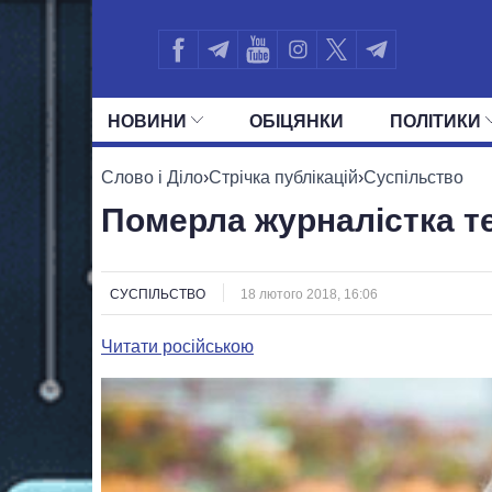
НОВИНИ
ОБIЦЯНКИ
ПОЛIТИКИ
УСІ ПОЛІТИКИ
ПРЕЗИДЕНТ І ОФ
Слово і Діло
›
Стрічка публікацій
›
Суспільство
Померла журналістка т
СУСПІЛЬСТВО
18 лютого 2018, 16:06
Читати російською