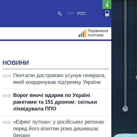
УКР
РОС
Порівняння
політиків
ЦІЙ
МЕРИ МІСТ
ВСІ ПЕРСОНИ
НОВИНИ
Пентагон достроково усунув генерала,
10:24
який координував підтримку України
Ворог вночі вдарив по Україні
09:59
ракетами та 151 дроном: скільки
ліквідувала ППО
«Ефект путіна»: у російських регіонах
09:33
перед його візитом різко дешевшає
бензин