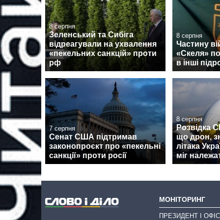
8 серпня
Зеленський та Сибіга
8 серпня
відреагували на ухвалення
Частину ві
«пекельних санкцій» проти
«Скеля» п
рф
в інші підр
8 серпня
Розвідка 
7 серпня
Сенат США підтримав
що дрон, з
законопроєкт про «пекельні
літака Укра
санкції» проти росії
міг належа
МОНІТОРИНГ
ПРЕЗИДЕНТ І ОФІС