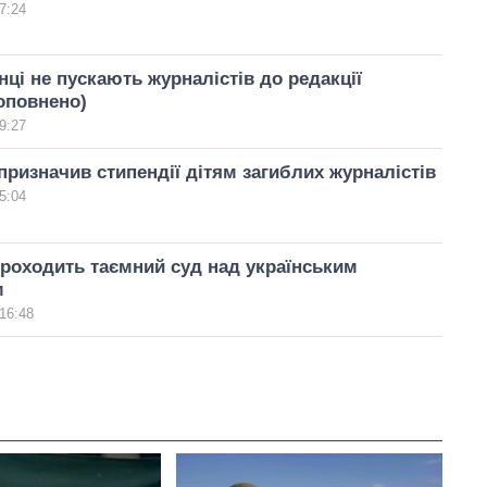
7:24
ці не пускають журналістів до редакції
оповнено)
9:27
ризначив стипендії дітям загиблих журналістів
5:04
проходить таємний суд над українським
м
16:48