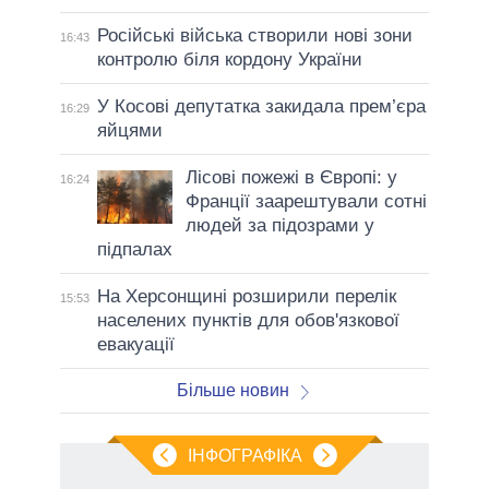
Російські війська створили нові зони
16:43
контролю біля кордону України
У Косові депутатка закидала прем’єра
16:29
яйцями
Лісові пожежі в Європі: у
16:24
Франції заарештували сотні
людей за підозрами у
підпалах
На Херсонщині розширили перелік
15:53
населених пунктів для обов'язкової
евакуації
Більше новин
ІНФОГРАФІКА