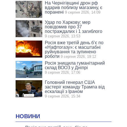
На Чернігівщині дрон рф
вдарив поблизу магазину, є
поранені
9 серпня 2026, 14:09
Удар по Харкову: мер
повідомив про 37
постраждалих і 1 загиблого
9 серпня 2026, 13:53
Росія вже третій день б’є по
«Нафтогазу»: є масштабні
руйнування та зупинено
роботи
9 серпня 2026, 19:12
Росія знищила гуманітарний
склад ВООЗ у Дніпрі
9 серпня 2026, 17:06
Головний генерал США
застеріг команду Трампа від
ескалації з Іраном
9 серпня 2026, 15:34
НОВИНИ