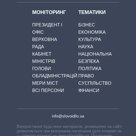
МОНІТОРИНГ
ТЕМАТИКИ
ПРЕЗИДЕНТ І
БІЗНЕС
ОФІС
ЕКОНОМІКА
ВЕРХОВНА
КУЛЬТУРА
РАДА
НАУКА
КАБІНЕТ
НАЦІОНАЛЬНА
МІНІСТРІВ
БЕЗПЕКА
ГОЛОВИ
ПОЛІТИКА
ОБЛАДМІНІСТРАЦІЙ
ПРАВО
МЕРИ МІСТ
СУСПІЛЬСТВО
ВСІ ПЕРСОНИ
ФІНАНСИ
info@slovoidilo.ua
Використання будь-яких матеріалів, розміщених на сайті,
дозволяється при вказуванні посилання (для інтернет-видань
— гіперпосилання) на www.slovoidilo.ua. Посилання