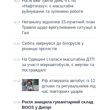
Росія вже третій день б’є по
19:12
«Нафтогазу»: є масштабні
руйнування та зупинено роботи
Нетаньягу відхилив 15-пунктний план
18:24
Трампа щодо врегулювання ситуації в
Газі
Сибіга звернувся до білорусів у
17:56
річницю протестів
На Одещині сталася масштабна ДТП
17:23
за участі мікроавтобусів, є жертви та
постраждалі
Рф атакувала автобус із 12
17:19
дітьми та рятувальників під
час повторних ударів
Росія знищила гуманітарний склад
17:06
ВООЗ у Дніпрі