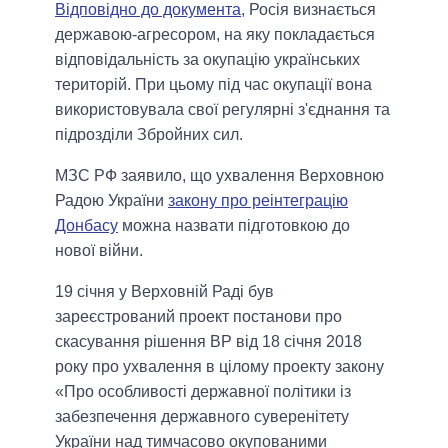
Відповідно до документа
, Росія визнається
державою-агресором, на яку покладається
відповідальність за окупацію українських
територій. При цьому під час окупації вона
використовувала свої регулярні з'єднання та
підрозділи Збройних сил.
МЗС РФ заявило, що ухвалення Верховною
Радою України
закону про реінтеграцію
Донбасу
можна назвати підготовкою до
нової війни.
19 січня у Верховній Раді був
зареєстрований проект постанови про
скасування рішення ВР від 18 січня 2018
року про ухвалення в цілому проекту закону
«Про особливості державної політики із
забезпечення державного суверенітету
України над тимчасово окупованими