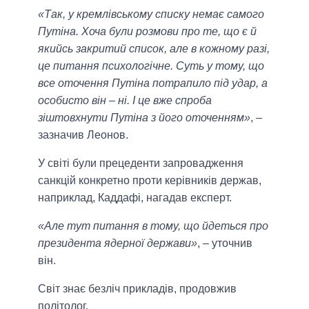
«Так, у кремлівському списку немає самого
Путіна. Хоча були розмови про те, що є й
якийсь закритий список, але в кожному разі,
це питання психологічне. Суть у тому, що
все оточення Путіна потрапило під удар, а
особисто він – ні. І це вже спроба
зіштовхнути Путіна з його оточенням»
, –
зазначив Леонов.
У світі були прецеденти запровадження
санкцій конкретно проти керівників держав,
наприклад, Каддафі, нагадав експерт.
«Але тут питання в тому, що йдеться про
президента ядерної держави»
, – уточнив
він.
Світ знає безліч прикладів, продовжив
політолог.