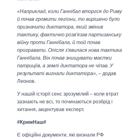
«Наприклад, коли Ганнібал вторгся до Риму
й почав громити легіони, то вирішено було
призначити диктатора, який змінив
тактику, фактично розв'язав партизанську
війну проти Ганнібала, й той почав
програвати. Опісля з'явилася нова тактика
Ганнібала. Він почав знищувати маєтки
патриціїв, а землі диктатора не чіпав. У
результаті вигнали диктатора»
, – додав
Леонов.
У нашій історії сенс зрозумілий – коли втрат
зазнають не всі, то починаються розбрід і
хитання, акцентував експерт.
#КримНаш#
Є офіційні документи, які визнали РФ