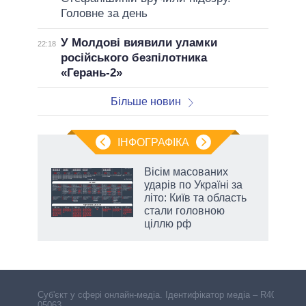
Головне за день
У Молдові виявили уламки
22:18
російського безпілотника
«Герань-2»
Більше новин
ІНФОГРАФІКА
и на
Вісім масованих
ударів по Україні за
а
літо: Київ та область
стали головною
ціллю рф
Cуб'єкт у сфері онлайн-медіа. Ідентифікатор медіа – R40-
05063