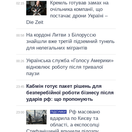
Кремль готував замах на
02:15
очільника компанії, що
постачає дрони Україні –
Die Zeit
На кордоні Литви з Білоруссю
00:58
знайшли вже третій підземний тунель
для нелегальних мігрантів
Українська служба «Голосу Америки»
00:26
відновлює роботу після тривалої
паузи
Кабмін готує пакет рішень для
23:45
безперебійної роботи бізнесу після
ударів рф: що пропонують
Рф масовано
ПІДСУМКИ
23:00
вдарила по Києву та
області, а експосолці
Стефанішиній вручили підозру.