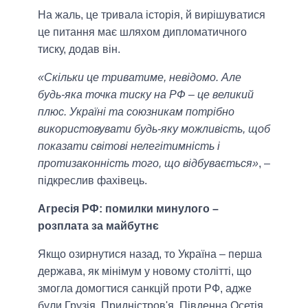
На жаль, це тривала історія, й вирішуватися
це питання має шляхом дипломатичного
тиску, додав він.
«Скільки це триватиме, невідомо. Але
будь-яка точка тиску на РФ – це великий
плюс. Україні та союзникам потрібно
використовувати будь-яку можливість, щоб
показати світові нелегітимність і
протизаконність того, що відбувається»
, –
підкреслив фахівець.
Агресія РФ: помилки минулого –
розплата за майбутнє
Якщо озирнутися назад, то Україна – перша
держава, як мінімум у новому столітті, що
змогла домогтися санкцій проти РФ, адже
були Грузія, Придністров'я, Південна Осетія,