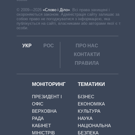
© 2009—2026
«Слово і Діло»
.
Всі права захищені і
охороняються законом. Адміністрація сайту залишає за
собою право не погоджуватися з інформацією, яка
публікується на сайті, власниками або авторами якої є треті
особи.
УКР
РОС
ПРО НАС
КОНТАКТИ
ПРАВИЛА
МОНІТОРИНГ
ТЕМАТИКИ
ПРЕЗИДЕНТ І
БІЗНЕС
ОФІС
ЕКОНОМІКА
ВЕРХОВНА
КУЛЬТУРА
РАДА
НАУКА
КАБІНЕТ
НАЦІОНАЛЬНА
МІНІСТРІВ
БЕЗПЕКА