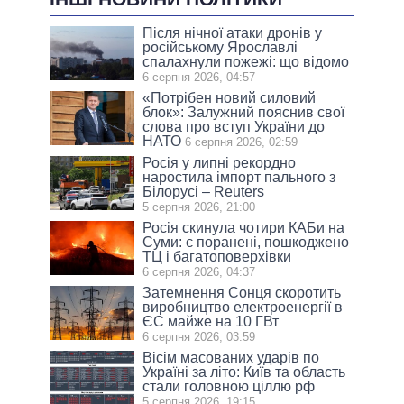
Після нічної атаки дронів у
російському Ярославлі
спалахнули пожежі: що відомо
6 серпня 2026, 04:57
«Потрібен новий силовий
блок»: Залужний пояснив свої
слова про вступ України до
НАТО
6 серпня 2026, 02:59
Росія у липні рекордно
наростила імпорт пального з
Білорусі – Reuters
5 серпня 2026, 21:00
Росія скинула чотири КАБи на
Суми: є поранені, пошкоджено
ТЦ і багатоповерхівки
6 серпня 2026, 04:37
Затемнення Сонця скоротить
виробництво електроенергії в
ЄС майже на 10 ГВт
6 серпня 2026, 03:59
Вісім масованих ударів по
Україні за літо: Київ та область
стали головною ціллю рф
5 серпня 2026, 19:15