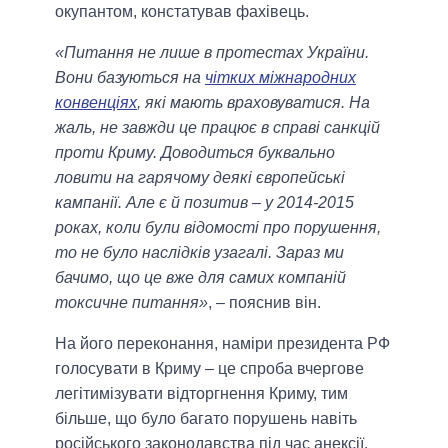
окупантом, констатував фахівець.
«Питання не лише в протестах України.
Вони базуються на
чітких міжнародних
конвенціях
, які мають враховуватися. На
жаль, не завжди це працює в справі санкцій
проти Криму. Доводиться буквально
ловити на гарячому деякі європейські
кампанії. Але є й позитив – у 2014-2015
роках, коли були відомості про порушення,
то не було наслідків узагалі. Зараз ми
бачимо, що це вже для самих компаній
токсичне питання»
, – пояснив він.
На його переконання, наміри президента РФ
голосувати в Криму – це спроба вчергове
легітимізувати відторгнення Криму, тим
більше, що було багато порушень навіть
російського законодавства під час анексії.