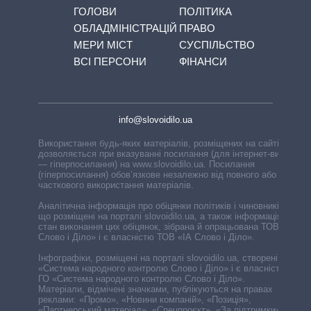
ГОЛОВИ
ПОЛІТИКА
ОБЛАДМІНІСТРАЦІЙ
ПРАВО
МЕРИ МІСТ
СУСПІЛЬСТВО
ВСІ ПЕРСОНИ
ФІНАНСИ
info@slovoidilo.ua
Використання будь-яких матеріалів, розміщених на сайті,
дозволяється при вказуванні посилання (для інтернет-видань
— гіперпосилання) на www.slovoidilo.ua. Посилання
(гіперпосилання) обов’язкове незалежно від повного або
часткового використання матеріалів.
Аналітична інформація про обіцянки політиків і чиновників,
що розміщені на порталі slovoidilo.ua, а також інформація про
стан виконання цих обіцянок, зібрана й опрацьована ТОВ «ІА
Слово і Діло» і є власністю ТОВ «ІА Слово і Діло».
Інфографіки, розміщені на порталі slovoidilo.ua, створені ГО
«Система народного контролю Слово і Діло» і є власністю
ГО «Система народного контролю Слово і Діло».
Матеріали, відмічені значками, публікуються на правах
реклами: «Промо», «Новини компаній», «Позиція»,
«Партнерський матеріал», «Спецпроєкт», «За підтримки».