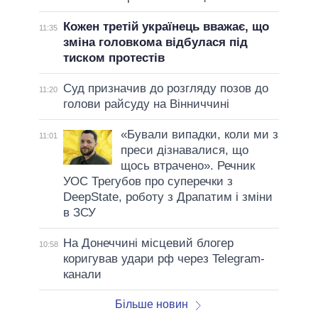
Кожен третій українець вважає, що
11:35
зміна головкома відбулася під
тиском протестів
Суд призначив до розгляду позов до
11:20
голови райсуду на Вінниччині
«Бували випадки, коли ми з
11:01
преси дізнавалися, що
щось втрачено». Речник
УОС Трегубов про cуперечки з
DeepState, роботу з Драпатим і зміни
в ЗСУ
На Донеччині місцевий блогер
10:58
коригував удари рф через Telegram-
канали
Більше новин