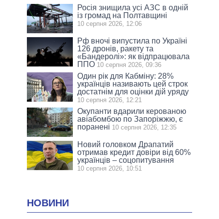
Росія знищила усі АЗС в одній
із громад на Полтавщині
10 серпня 2026, 12:06
Рф вночі випустила по Україні
126 дронів, ракету та
«Бандеролі»: як відпрацювала
ППО
10 серпня 2026, 09:36
Один рік для Кабміну: 28%
українців називають цей строк
достатнім для оцінки дій уряду
10 серпня 2026, 12:21
Окупанти вдарили керованою
авіабомбою по Запоріжжю, є
поранені
10 серпня 2026, 12:35
Новий головком Драпатий
отримав кредит довіри від 60%
українців – соцопитування
10 серпня 2026, 10:51
НОВИНИ