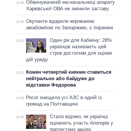
Обвинуваченій ексначальниці апарату
12:40
Харківської ОВА не змінили заставу
Окупанти вдарили керованою
12:35
авіабомбою по Запоріжжю, є поранені
Один рік для Кабміну: 28%
12:21
українців називають цей
строк достатнім для оцінки
дій уряду
Кожен четвертий киянин ставиться
12:12
нейтрально або байдуже до
відставки Федорова
Росія знищила усі АЗС в одній із
12:06
громад на Полтавщині
Стало відомо, як українці
11:39
оцінюють участь блогерів у
протестних акціях