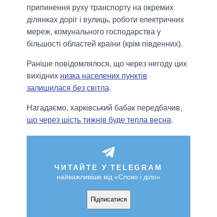
припинення руху транспорту на окремих
ділянках доріг і вулиць, роботи електричних
мереж, комунального господарства у
більшості областей країни (крім південних).
Раніше повідомлялося, що через негоду цих
вихідних
низка населених пунктів
залишилася без світла
.
Нагадаємо, харківський бабак передбачив,
що через шість тижнів буде тепла весна
.
ЧИТАЙТЕ У TELEGRAM
найважливіше від «Слово і діло»
Підписатися