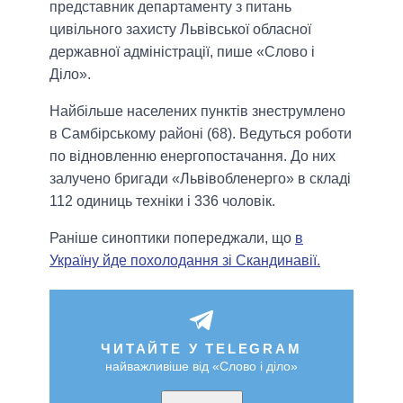
представник департаменту з питань
цивільного захисту Львівської обласної
державної адміністрації, пише «Слово і
Діло».
Найбільше населених пунктів знеструмлено
в Самбірському районі (68). Ведуться роботи
по відновленню енергопостачання. До них
залучено бригади «Львівобленерго» в складі
112 одиниць техніки і 336 чоловік.
Раніше синоптики попереджали, що
в
Україну йде похолодання зі Скандинавії.
ЧИТАЙТЕ У TELEGRAM
найважливіше від «Слово і діло»