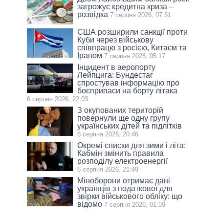
загрожує кредитна криза –
розвідка
7 серпня 2026, 07:51
США розширили санкції проти
Куби через військову
співпрацю з росією, Китаєм та
Іраном
7 серпня 2026, 05:17
Інцидент в аеропорту
Лейпцига: Бундестаг
спростував інформацію про
боєприпаси на борту літака
6 серпня 2026, 22:03
З окупованих територій
повернули ще одну групу
українських дітей та підлітків
6 серпня 2026, 20:46
Окремі списки для зими і літа:
Кабмін змінить правила
розподілу електроенергії
6 серпня 2026, 21:49
Міноборони отримає дані
українців з податкової для
звірки військового обліку: що
відомо
7 серпня 2026, 01:59