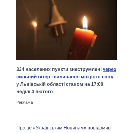
334 населених пункти знеструмлені
через
сильний вітер і налипання мокрого снігу
у Львівській області станом на 17:00
неділі 4 лютого.
Про це
«Українським Новинам»
повідомив