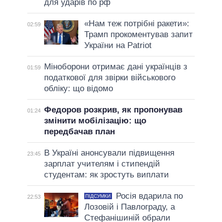
для ударів по рф
«Нам теж потрібні ракети»:
02:59
Трамп прокоментував запит
України на Patriot
Міноборони отримає дані українців з
01:59
податкової для звірки військового
обліку: що відомо
Федоров розкрив, як пропонував
01:24
змінити мобілізацію: що
передбачав план
В Україні анонсували підвищення
23:45
зарплат учителям і стипендій
студентам: як зростуть виплати
Росія вдарила по
ПІДСУМКИ
22:53
Лозовій і Павлограду, а
Стефанішиній обрали