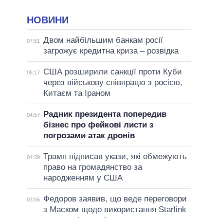
НОВИНИ
Двом найбільшим банкам росії
07:51
загрожує кредитна криза – розвідка
США розширили санкції проти Куби
05:17
через військову співпрацю з росією,
Китаєм та Іраном
Радник президента попередив
04:57
бізнес про фейкові листи з
погрозами атак дронів
Трамп підписав укази, які обмежують
04:39
право на громадянство за
народженням у США
Федоров заявив, що веде переговори
03:56
з Маском щодо використання Starlink