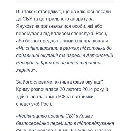
Він також стверджує, що на ключові посади
до СБУ та центрального апарату за
Януковича призначалися особи, які або
перебували під впливом спецслужб Росії,
або безпосередньо з ними співпрацювали:
«
Чи співпрацювали в рамках підготовки до
подальшої окупації та агресії в Автономній
Республіці Крим та на іншій території
України
».
За його словами, активна фаза окупації
Криму розпочалася 20 лютого 2014 року, її
здійснювала армія РФ за підтримки
спецслужб Росії.
«
Керівництво органів СБУ в Криму
безпосередньо перейшло в підпорядкування
ФСБ, працювало з ними. Ба більше, й зараз