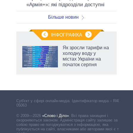
«Армія+»: які підрозділи доступні
Більше новин
ІНФОГРАФІКА
жет
Як зросли тарифи на
холодну воду у
ків
містах України на
початок серпня
Cуб'єкт у сфері онлайн-медіа. Ідентифікатор медіа – R40-
05063
© 2009—2026
«Слово і Діло»
.
Всі права захищені і
охороняються законом. Адміністрація сайту залишає за
собою право не погоджуватися з інформацією, яка
публікується на сайті, власниками або авторами якої є треті