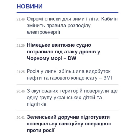
НОВИНИ
Окремі списки для зими і літа: Кабмін
21:49
змінить правила розподілу
електроенергії
Німецьке вантажне судно
21:29
потрапило під атаку дронів у
Чорному морі – DW
Росія у липні збільшила видобуток
21:25
нафти та газового конденсату – ЗМІ
З окупованих територій повернули ще
20:46
одну групу українських дітей та
підлітків
Зеленський доручив підготувати
20:41
«спеціальну санкційну операцію»
проти росії