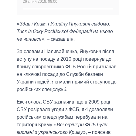
26 січня 2018, 08:00
«
Здав і Крим, і Україну Янукович свідомо.
Тиск із боку Російської Федерації на нього
не чинився
», – сказав він.
За словами Наливайченка, Янукович після
вступу на посаду в 2010 році повернув до
Криму співробітників ФСБ Росії й призначав
на ключові посади до Служби безпеки
України людей, які мали прямий стосунок до
російських спецслужб.
Екс-голова СБУ зазначив, що в 2009 році
СБУ розірвала угоди з ФСБ, які дозволяли
російським спецслужбам перебувати на
території Криму. «
Всі офіцери ФСБ були
вислані з українського Криму
», – пояснив