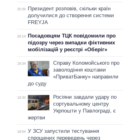
Президент розповів, скільки країн
20:39
долучилися до створення системи
FREYJA
Посадовцям ТЦК повідомили про
20:14
підозру через випадки фіктивних
мобілізацій у реєстрі «Оберіг»
Справу Коломойського про
19:34
заволодіння коштами
«ПриватБанку» направили
до суду
Росіяни завдали удару по
19:30
сортувальному центру
Укрпошти у Павлограді, є
жертви
У ЗСУ запустили тестування
18:54
спрощених переведень через