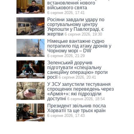
встановлення нового
військового свята
6 серпня 2026, 17:41
Росіяни завдали удару по
сортувальному центру
Укрпошти у Павлограді, є
жертви
6 серпня 2026, 19:30
Німецьке вантажне судно
потрапило під атаку дронів у
Чорному морі – DW
6 серпня 2026, 21:29
Зеленський доручив
підготувати «спеціальну
санкційну операцію» проти
росії
6 серпня 2026, 20:41
У ЗСУ запустили тестування
спрощених переведень через
«Армія+»: які підрозділи
доступні
6 серпня 2026, 18:54
Президент звільнив посла
Хорватії та ще трьох країн
6 серпня 2026, 17:43