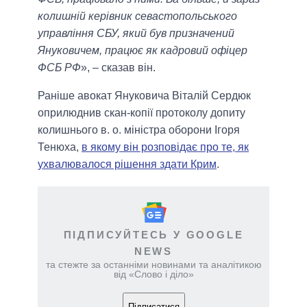
колишній керівник севастопольського
управління СБУ, який був призначений
Януковичем, працює як кадровий офіцер
ФСБ РФ
», – сказав він.
Раніше авокат Януковича Віталій Сердюк
оприлюднив скан-копії протоколу допиту
колишнього в. о. міністра оборони Ігоря
Тенюха,
в якому він розповідає про те, як
ухвалювалося рішення здати Крим
.
ПІДПИСУЙТЕСЬ У GOOGLE
NEWS
та стежте за останніми новинами та аналітикою
від «Слово і діло»
Підписатися