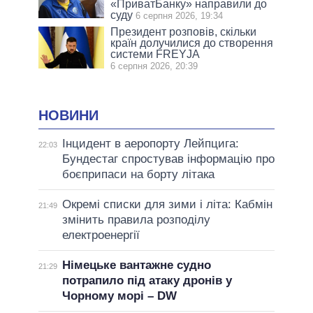
«ПриватБанку» направили до
суду
6 серпня 2026, 19:34
Президент розповів, скільки
країн долучилися до створення
системи FREYJA
6 серпня 2026, 20:39
НОВИНИ
Інцидент в аеропорту Лейпцига:
22:03
Бундестаг спростував інформацію про
боєприпаси на борту літака
Окремі списки для зими і літа: Кабмін
21:49
змінить правила розподілу
електроенергії
Німецьке вантажне судно
21:29
потрапило під атаку дронів у
Чорному морі – DW