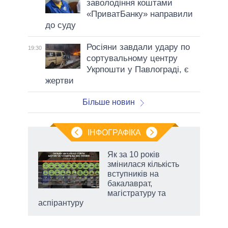
заволодіння коштами
«ПриватБанку» направили
до суду
Росіяни завдали удару по
19:30
сортувальному центру
Укрпошти у Павлограді, є
жертви
Більше новин
ІНФОГРАФІКА
Як за 10 років
раїні
змінилася кількість
ої
вступників на
бакалаврат,
магістратуру та
аспірантуру