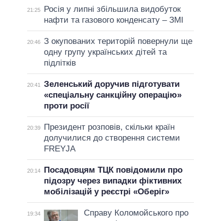
Росія у липні збільшила видобуток
21:25
нафти та газового конденсату – ЗМІ
З окупованих територій повернули ще
20:46
одну групу українських дітей та
підлітків
Зеленський доручив підготувати
20:41
«спеціальну санкційну операцію»
проти росії
Президент розповів, скільки країн
20:39
долучилися до створення системи
FREYJA
Посадовцям ТЦК повідомили про
20:14
підозру через випадки фіктивних
мобілізацій у реєстрі «Оберіг»
Справу Коломойського про
19:34