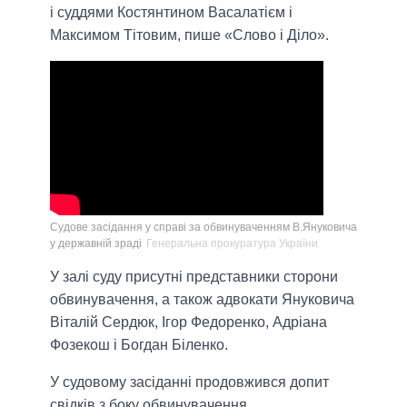
і суддями Костянтином Васалатієм і
Максимом Тітовим, пише «Слово і Діло».
Судове засідання у справі за обвинуваченням В.Януковича
у державній зраді
Генеральна прокуратура України
У залі суду присутні представники сторони
обвинувачення, а також адвокати Януковича
Віталій Сердюк, Ігор Федоренко, Адріана
Фозекош і Богдан Біленко.
У судовому засіданні продовжився допит
свідків з боку обвинувачення.