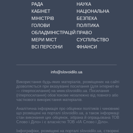
РАДА
НАУКА
КАБІНЕТ
НАЦІОНАЛЬНА
МІНІСТРІВ
БЕЗПЕКА
ГОЛОВИ
ПОЛІТИКА
ОБЛАДМІНІСТРАЦІЙ
ПРАВО
МЕРИ МІСТ
СУСПІЛЬСТВО
ВСІ ПЕРСОНИ
ФІНАНСИ
info@slovoidilo.ua
Використання будь-яких матеріалів, розміщених на сайті,
дозволяється при вказуванні посилання (для інтернет-видань
— гіперпосилання) на www.slovoidilo.ua. Посилання
(гіперпосилання) обов’язкове незалежно від повного або
часткового використання матеріалів.
Аналітична інформація про обіцянки політиків і чиновників,
що розміщені на порталі slovoidilo.ua, а також інформація про
стан виконання цих обіцянок, зібрана й опрацьована ТОВ «ІА
Слово і Діло» і є власністю ТОВ «ІА Слово і Діло».
Інфографіки, розміщені на порталі slovoidilo.ua, створені ГО