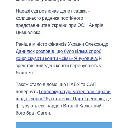
Наразі суд розпочав допит свідка –
колишнього радника постійного
представництва України при ООН Андрія
Цимбалюка.
Раніше міністр фінансів України Олександр
Данилюк розповів, що було кілька спроб
конфіскувати кошти «сім'ї» Януковича
, й
зрештою виведені кошти перебувають у
бюджеті.
Також стало відомо, що НАБУ та САП
повернуть
Генпрокуратурі матеріали справи
щодо «чорної бухгалтерії» Партії регіонів
, де
фігурують екс-нардеп Віталій Калюжний і
його брат Євген.