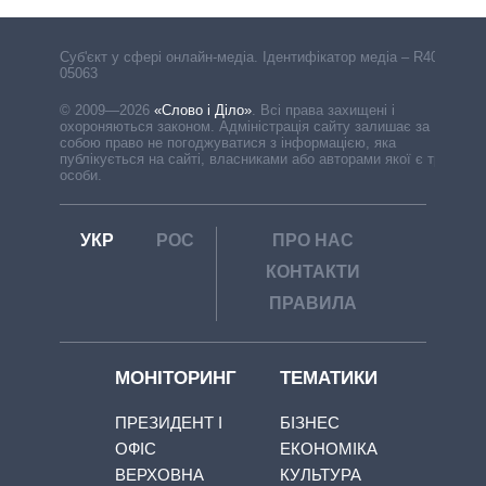
Cуб'єкт у сфері онлайн-медіа. Ідентифікатор медіа – R40-
05063
© 2009—2026
«Слово і Діло»
.
Всі права захищені і
охороняються законом. Адміністрація сайту залишає за
собою право не погоджуватися з інформацією, яка
публікується на сайті, власниками або авторами якої є треті
особи.
УКР
РОС
ПРО НАС
КОНТАКТИ
ПРАВИЛА
МОНІТОРИНГ
ТЕМАТИКИ
ПРЕЗИДЕНТ І
БІЗНЕС
ОФІС
ЕКОНОМІКА
ВЕРХОВНА
КУЛЬТУРА