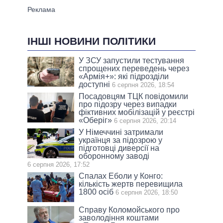
ІНШІ НОВИНИ ПОЛІТИКИ
У ЗСУ запустили тестування
спрощених переведень через
«Армія+»: які підрозділи
доступні
6 серпня 2026, 18:54
Посадовцям ТЦК повідомили
про підозру через випадки
фіктивних мобілізацій у реєстрі
«Оберіг»
6 серпня 2026, 20:14
У Німеччині затримали
українця за підозрою у
підготовці диверсії на
оборонному заводі
6 серпня 2026, 17:52
Спалах Еболи у Конго:
кількість жертв перевищила
1800 осіб
6 серпня 2026, 18:50
Справу Коломойського про
заволодіння коштами