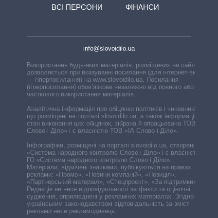
ВСІ ПЕРСОНИ
ФІНАНСИ
info@slovoidilo.ua
Використання будь-яких матеріалів, розміщених на сайті,
дозволяється при вказуванні посилання (для інтернет-видань
— гіперпосилання) на www.slovoidilo.ua. Посилання
(гіперпосилання) обов’язкове незалежно від повного або
часткового використання матеріалів.
Аналітична інформація про обіцянки політиків і чиновників,
що розміщені на порталі slovoidilo.ua, а також інформація про
стан виконання цих обіцянок, зібрана й опрацьована ТОВ «ІА
Слово і Діло» і є власністю ТОВ «ІА Слово і Діло».
Інфографіки, розміщені на порталі slovoidilo.ua, створені ГО
«Система народного контролю Слово і Діло» і є власністю
ГО «Система народного контролю Слово і Діло».
Матеріали, відмічені значками, публікуються на правах
реклами: «Промо», «Новини компаній», «Позиція»,
«Партнерський матеріал», «Спецпроєкт», «За підтримки».
Редакція не несе відповідальності за факти та оціночні
судження, оприлюднені у рекламних матеріалах. Згідно з
українським законодавством відповідальність за зміст
реклами несе рекламодавець.