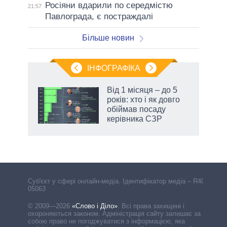
Росіяни вдарили по середмістю
21:57
Павлограда, є постраждалі
Більше новин
ІНФОГРАФІКА
 як
Від 1 місяця – до 5
и за
років: хто і як довго
обіймав посаду
2027-
керівника СЗР
аспі
Cуб'єкт у сфері онлайн-медіа. Ідентифікатор медіа – R40-
05063
© 2009—2026
«Слово і Діло»
.
Всі права захищені і
охороняються законом. Адміністрація сайту залишає за
собою право не погоджуватися з інформацією, яка