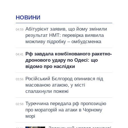
НОВИНИ
Абітурієнт заявив, що йому змінили
04:59
результат НМТ: перевірка виявила
можливу підробку – омбудсменка
Рф завдала комбінованого ракетно-
04:41
дронового удару по Одесі: що
відомо про наслідки
Російський Бєлгород опинився під
03:56
масованою атакою, у місті
спалахнули пожежі
Туреччина передала рф пропозицію
02:58
про мораторій на атаки в Чорному
морі