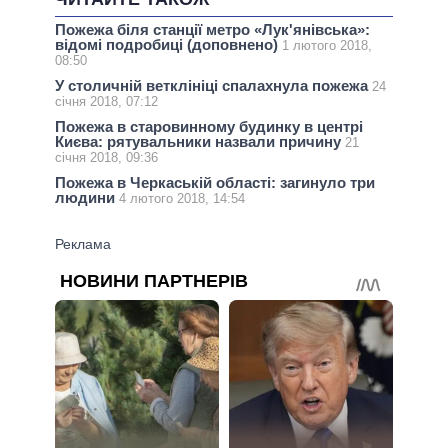
Пожежа біля станції метро «Лук'янівська»:
відомі подробиці (доповнено)
1 лютого 2018,
08:50
У столичній ветклініці спалахнула пожежа
24
січня 2018, 07:12
Пожежа в старовинному будинку в центрі
Києва: рятувальники назвали причину
21
січня 2018, 09:36
Пожежа в Черкаській області: загинуло три
людини
4 лютого 2018, 14:54