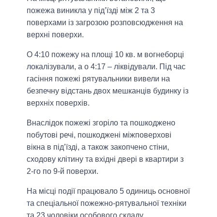
пожежа виникла у під’їзді між 2 та 3
поверхами із загрозою розповсюдження на
верхні поверхи.
О 4:10 пожежу на площі 10 кв. м вогнеборці
локалізували, а о 4:17 – ліквідували. Під час
гасіння пожежі рятувальники вивели на
безпечну відстань двох мешканців будинку із
верхніх поверхів.
Внаслідок пожежі згоріло та пошкоджено
побутові речі, пошкоджені міжповерхові
вікна в під’їзді, а також закопчено стіни,
сходову клітину та вхідні двері в квартири з
2-го по 9-й поверхи.
На місці події працювало 5 одиниць основної
та спеціальної пожежно-рятувальної техніки
та 23 чоловіки особового складу.