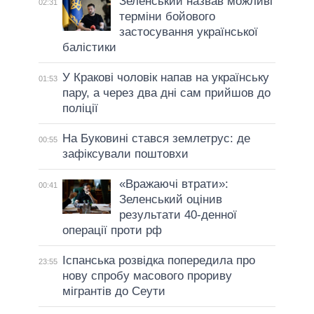
Зеленський назвав можливі
02:31
терміни бойового
застосування української
балістики
У Кракові чоловік напав на українську
01:53
пару, а через два дні сам прийшов до
поліції
На Буковині стався землетрус: де
00:55
зафіксували поштовхи
«Вражаючі втрати»:
00:41
Зеленський оцінив
результати 40-денної
операції проти рф
Іспанська розвідка попередила про
23:55
нову спробу масового прориву
мігрантів до Сеути