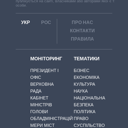
публікується на сайті, власниками або авторами якої є треті
особи.
УКР
РОС
ПРО НАС
КОНТАКТИ
ПРАВИЛА
МОНІТОРИНГ
ТЕМАТИКИ
ПРЕЗИДЕНТ І
БІЗНЕС
ОФІС
ЕКОНОМІКА
ВЕРХОВНА
КУЛЬТУРА
РАДА
НАУКА
КАБІНЕТ
НАЦІОНАЛЬНА
МІНІСТРІВ
БЕЗПЕКА
ГОЛОВИ
ПОЛІТИКА
ОБЛАДМІНІСТРАЦІЙ
ПРАВО
МЕРИ МІСТ
СУСПІЛЬСТВО