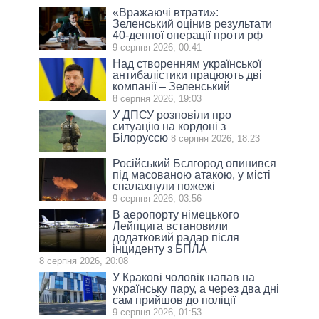
«Вражаючі втрати»:
Зеленський оцінив результати
40-денної операції проти рф
9 серпня 2026, 00:41
Над створенням української
антибалістики працюють дві
компанії – Зеленський
8 серпня 2026, 19:03
У ДПСУ розповіли про
ситуацію на кордоні з
Білоруссю
8 серпня 2026, 18:23
Російський Бєлгород опинився
під масованою атакою, у місті
спалахнули пожежі
9 серпня 2026, 03:56
В аеропорту німецького
Лейпцига встановили
додатковий радар після
інциденту з БПЛА
8 серпня 2026, 20:08
У Кракові чоловік напав на
українську пару, а через два дні
сам прийшов до поліції
9 серпня 2026, 01:53