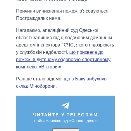
Причини виникнення пожежі з’ясовуються.
Постраждалих нема.
Нагадаємо, апеляційний суд Одеської
області залишив під цілодобовим домашнім
арештом інспектора ГСЧС, якого підозрюють
у службовій недбалості,
що призвела до
пожежі в дитячому оздоровчо-спортивному
комплексі «Вікторія».
Раніше стало відомо,
що в Баку вибухнув
склад Міноборони.
ЧИТАЙТЕ У TELEGRAM
найважливіше від «Слово і діло»