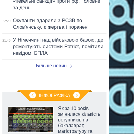
«пекельні санкції» проти рф. Головне
за день
Окупанти вдарили з РСЗВ по
22:29
Слов'янську, є жертва і поранені
У Німеччині над військовою базою, де
21:45
ремонтують системи Patriot, помітили
невідомі БПЛА
Більше новин
ІНФОГРАФІКА
Як за 10 років
змінилася кількість
вступників на
бакалаврат,
магістратуру та