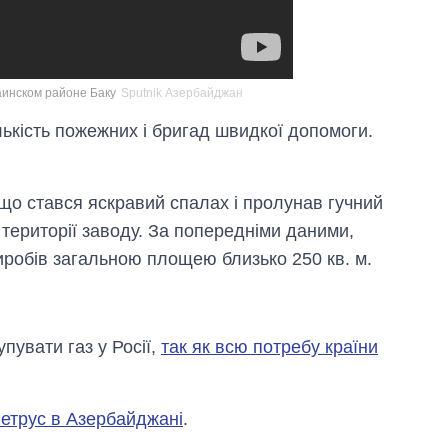
аинском районе Баку
Sputnik Азербайджан
лькість пожежних і бригад швидкої допомоги.
 що стався яскравий спалах і пролунав гучний
а території заводу. За попередніми даними,
виробів загальною площею близько 250 кв. м.
пувати газ у Росії,
так як всю потребу країни
етрус в Азербайджані
.