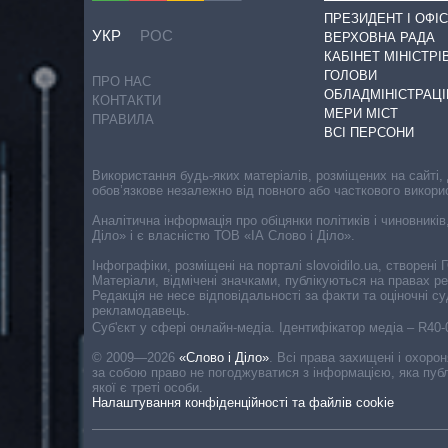
ПРЕЗИДЕНТ І ОФІС
УКР
РОС
ВЕРХОВНА РАДА
КАБІНЕТ МІНІСТРІ
ГОЛОВИ
ПРО НАС
ОБЛАДМІНІСТРАЦІ
КОНТАКТИ
МЕРИ МІСТ
ПРАВИЛА
ВСІ ПЕРСОНИ
Використання будь-яких матеріалів, розміщених на сайті,
обов’язкове незалежно від повного або часткового викори
Аналітична інформація про обіцянки політиків і чиновників
Діло» і є власністю ТОВ «ІА Слово і Діло».
Інфографіки, розміщені на порталі slovoidilo.ua, створен
Матеріали, відмічені значками, публікуються на правах р
Редакція не несе відповідальності за факти та оціночні 
рекламодавець.
Cуб'єкт у сфері онлайн-медіа. Ідентифікатор медіа – R40
© 2009—2026
«Слово і Діло»
.
Всі права захищені і охоро
за собою право не погоджуватися з інформацією, яка публ
якої є треті особи.
Налаштування конфіденційності та файлів cookie