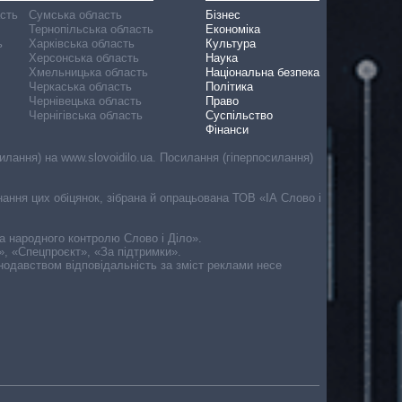
асть
Сумська область
Бізнес
Тернопільська область
Економіка
ь
Харківська область
Культура
Херсонська область
Наука
Хмельницька область
Національна безпека
Черкаська область
Політика
Чернівецька область
Право
Чернігівська область
Суспільство
Фінанси
лання) на www.slovoidilo.ua. Посилання (гіперпосилання)
онання цих обіцянок, зібрана й опрацьована ТОВ «ІА Слово і
ма народного контролю Слово і Діло».
», «Спецпроєкт», «За підтримки».
онодавством відповідальність за зміст реклами несе