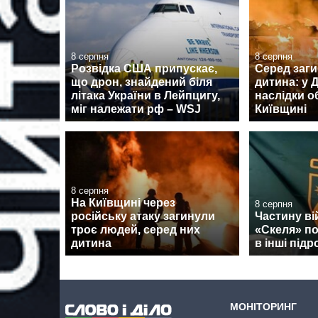
8 серпня
8 серпня
Розвідка США припускає,
Серед заги
що дрон, знайдений біля
дитина: у
літака України в Лейпцигу,
наслідки о
міг належати рф – WSJ
Київщині
8 серпня
На Київщині через
8 серпня
російську атаку загинули
Частину ві
троє людей, серед них
«Скеля» п
дитина
в інші підр
МОНІТОРИНГ