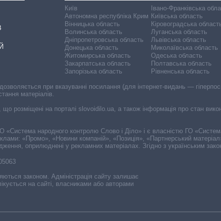
Київ
Івано-Франківська обл
Автономна республіка Крим
Київська область
Вінницька область
Кіровоградська област
В
Волинська область
Луганська область
Дніпропетровська область
Львівська область
Й
Донецька область
Миколаївська область
Житомирська область
Одеська область
Закарпатська область
Полтавська область
Запорізька область
Рівненська область
 дозволяється при вказуванні посилання (для інтернет-видань — гіперпоси
стання матеріалів.
, що розміщені на порталі slovoidilo.ua, а також інформація про стан вик
і ГО «Система народного контролю Слово і Діло» і є власністю ГО «Систе
еклами: «Промо», «Новини компаній», «Позиція», «Партнерський матеріал
судження, оприлюднені у рекламних матеріалах. Згідно з українським зак
-05063
няються законом. Адміністрація сайту залишає
ікується на сайті, власниками або авторами