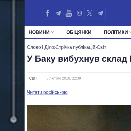
НОВИНИ
ОБIЦЯНКИ
ПОЛIТИКИ
УСІ ПОЛІТИКИ
ПРЕЗИДЕНТ І ОФ
Слово і Діло
›
Стрічка публікацій
›
Світ
У Баку вибухнув склад 
СВІТ
6 лютого 2018, 22:39
Читати російською