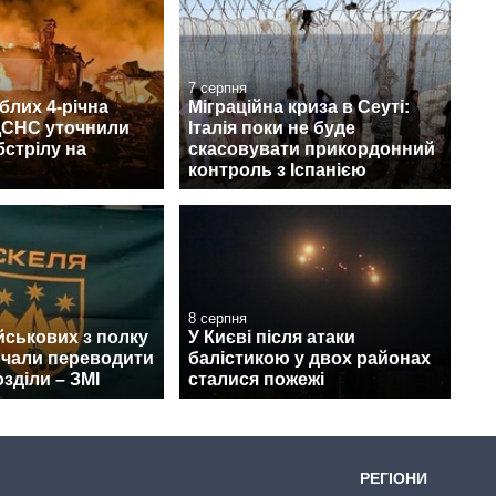
7 серпня
блих 4-річна
Міграційна криза в Сеуті:
 ДСНС уточнили
Італія поки не буде
бстрілу на
скасовувати прикордонний
контроль з Іспанією
8 серпня
йськових з полку
У Києві після атаки
очали переводити
балістикою у двох районах
озділи – ЗМІ
сталися пожежі
РЕГІОНИ