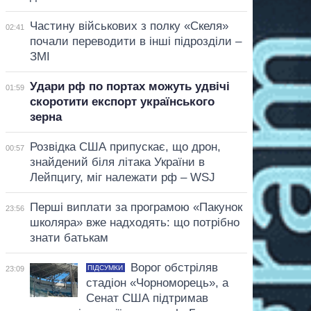
Частину військових з полку «Скеля»
02:41
почали переводити в інші підрозділи –
ЗМІ
Удари рф по портах можуть удвічі
01:59
скоротити експорт українського
зерна
Розвідка США припускає, що дрон,
00:57
знайдений біля літака України в
Лейпцигу, міг належати рф – WSJ
Перші виплати за програмою «Пакунок
23:56
школяра» вже надходять: що потрібно
знати батькам
Ворог обстріляв
ПІДСУМКИ
23:09
стадіон «Чорноморець», а
Сенат США підтримав