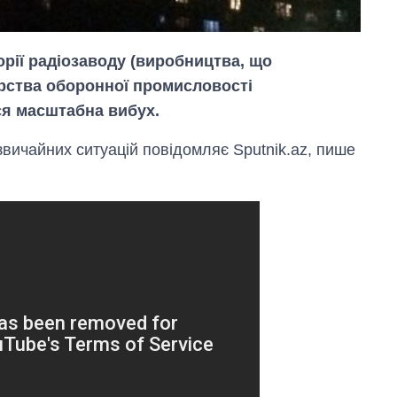
орії радіозаводу (виробництва, що
ерства оборонної промисловості
ся масштабна вибух.
звичайних ситуацій повідомляє Sputnik.az, пише
Скільки картоплі
вирощували в
Україні до і під час
великої війни