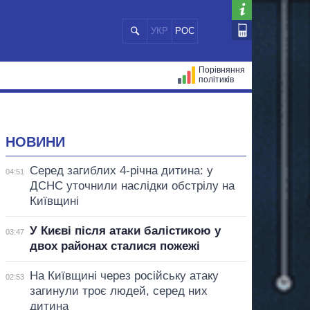
УКР
РОС
Порівняння
політиків
ЦІЙ
МЕРИ МІСТ
ВСІ ПЕРСОНИ
НОВИНИ
Серед загиблих 4-річна дитина: у
04:51
ДСНС уточнили наслідки обстрілу на
Київщині
У Києві після атаки балістикою у
03:47
двох районах сталися пожежі
На Київщині через російську атаку
02:53
загинули троє людей, серед них
дитина