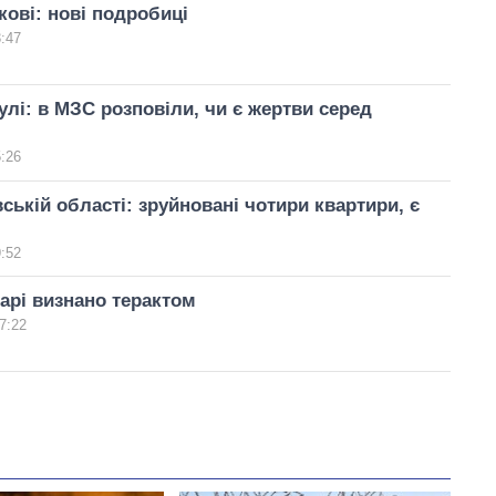
кові: нові подробиці
3:47
улі: в МЗС розповіли, чи є жертви серед
5:26
вській області: зруйновані чотири квартири, є
9:52
арі визнано терактом
7:22