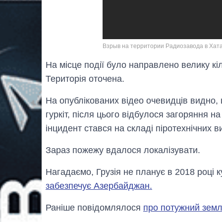
Взрыв на территории Радиозавода в Хат
На місце події було направлено велику кі
Територія оточена.
На опублікованих відео очевидців видно,
гуркіт, після цього відбулося загоряння н
інцидент стався на складі піротехнічних 
Зараз пожежу вдалося локалізувати.
Нагадаємо, Грузія не планує в 2018 році ку
забезпечує Азербайджан.
Раніше повідомлялося
про потужний земл