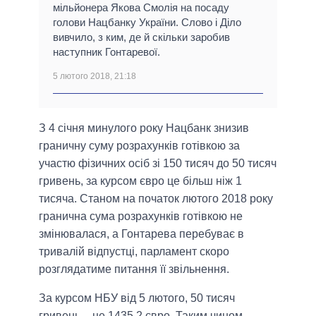
мільйонера Якова Смолія на посаду
голови Нацбанку України. Слово і Діло
вивчило, з ким, де й скільки заробив
наступник Гонтаревої.
5 лютого 2018, 21:18
З 4 січня минулого року Нацбанк знизив
граничну суму розрахунків готівкою за
участю фізичних осіб зі 150 тисяч до 50 тисяч
гривень, за курсом євро це більш ніж 1
тисяча. Станом на початок лютого 2018 року
гранична сума розрахунків готівкою не
змінювалася, а Гонтарева перебуває в
тривалій відпустці, парламент скоро
розглядатиме питання її звільнення.
За курсом НБУ від 5 лютого, 50 тисяч
гривень – це 1435,2 євро. Таким чином,