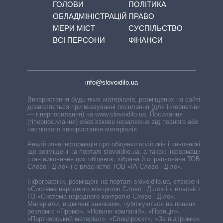
ГОЛОВИ
ПОЛІТИКА
ОБЛАДМІНІСТРАЦІЙ
ПРАВО
МЕРИ МІСТ
СУСПІЛЬСТВО
ВСІ ПЕРСОНИ
ФІНАНСИ
info@slovoidilo.ua
Використання будь-яких матеріалів, розміщених на сайті,
дозволяється при вказуванні посилання (для інтернет-видань
— гіперпосилання) на www.slovoidilo.ua. Посилання
(гіперпосилання) обов’язкове незалежно від повного або
часткового використання матеріалів.
Аналітична інформація про обіцянки політиків і чиновників,
що розміщені на порталі slovoidilo.ua, а також інформація про
стан виконання цих обіцянок, зібрана й опрацьована ТОВ «ІА
Слово і Діло» і є власністю ТОВ «ІА Слово і Діло».
Інфографіки, розміщені на порталі slovoidilo.ua, створені ГО
«Система народного контролю Слово і Діло» і є власністю
ГО «Система народного контролю Слово і Діло».
Матеріали, відмічені значками, публікуються на правах
реклами: «Промо», «Новини компаній», «Позиція»,
«Партнерський матеріал», «Спецпроєкт», «За підтримки».