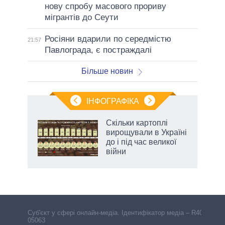
нову спробу масового прориву
мігрантів до Сеути
Росіяни вдарили по середмістю
21:57
Павлограда, є постраждалі
Більше новин
ІНФОГРАФІКА
Скільки картоплі
ть
вирощували в Україні
до і під час великої
війни
Cуб'єкт у сфері онлайн-медіа. Ідентифікатор медіа – R40-
05063