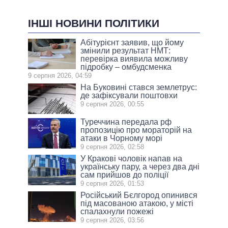
ІНШІ НОВИНИ ПОЛІТИКИ
Абітурієнт заявив, що йому
змінили результат НМТ:
перевірка виявила можливу
підробку – омбудсменка
9 серпня 2026, 04:59
На Буковині стався землетрус:
де зафіксували поштовхи
9 серпня 2026, 00:55
Туреччина передала рф
пропозицію про мораторій на
атаки в Чорному морі
9 серпня 2026, 02:58
У Кракові чоловік напав на
українську пару, а через два дні
сам прийшов до поліції
9 серпня 2026, 01:53
Російський Бєлгород опинився
під масованою атакою, у місті
спалахнули пожежі
9 серпня 2026, 03:56