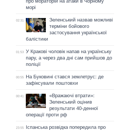
про мораторій на атаки в Чорному
морі
Зеленський назвав можливі
02:31
терміни бойового
застосування української
балістики
У Кракові чоловік напав на українську
01:53
пару, а через два дні сам прийшов до
поліції
На Буковині стався землетрус: де
00:55
зафіксували поштовхи
«Вражаючі втрати»:
00:41
Зеленський оцінив
результати 40-денної
операції проти рф
Іспанська розвідка попередила про
23:55