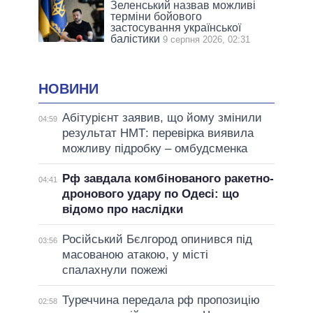
Зеленський назвав можливі
терміни бойового
застосування української
балістики
9 серпня 2026, 02:31
НОВИНИ
Абітурієнт заявив, що йому змінили
04:59
результат НМТ: перевірка виявила
можливу підробку – омбудсменка
Рф завдала комбінованого ракетно-
04:41
дронового удару по Одесі: що
відомо про наслідки
Російський Бєлгород опинився під
03:56
масованою атакою, у місті
спалахнули пожежі
Туреччина передала рф пропозицію
02:58