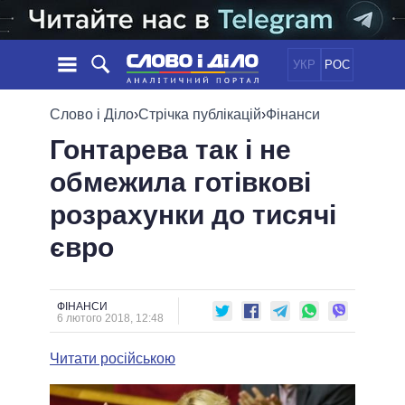
УКР
РОС
НОВИНИ
Слово і Діло
›
Стрічка публікацій
›
Фінанси
Гонтарева так і не
ОБIЦЯНКИ
СТРІЧКА
ПОЛІТИКА
обмежила готівкові
ПОДІЇ
ЕКОНОМІКА
ПОЛIТИКИ
розрахунки до тисячі
СТАТТІ
СУСПІЛЬСТВО
ІНФОГРАФІКА
ДУМКИ
СВІТ
УСІ ПОЛІТИКИ
євро
ОГЛЯДИ
ПРЕЗИДЕНТ І ОФІС
ВІДЕО
ДАЙДЖЕСТИ
ВЕРХОВНА РАДА
ФІНАНСИ
ПІДТРИМАТИ
КАБІНЕТ МІНІСТРІВ
6 лютого 2018, 12:48
ГОЛОВИ ОБЛАДМІНІСТРАЦІЙ
ПОРІВНЯННЯ ПОЛІТИКІВ
Читати російською
МЕРИ МІСТ
ВСІ ПЕРСОНИ