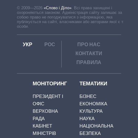
© 2009—2026
«Слово і Діло»
.
Всі права захищені і
охороняються законом. Адміністрація сайту залишає за
собою право не погоджуватися з інформацією, яка
публікується на сайті, власниками або авторами якої є треті
особи.
УКР
РОС
ПРО НАС
КОНТАКТИ
ПРАВИЛА
МОНІТОРИНГ
ТЕМАТИКИ
ПРЕЗИДЕНТ І
БІЗНЕС
ОФІС
ЕКОНОМІКА
ВЕРХОВНА
КУЛЬТУРА
РАДА
НАУКА
КАБІНЕТ
НАЦІОНАЛЬНА
МІНІСТРІВ
БЕЗПЕКА