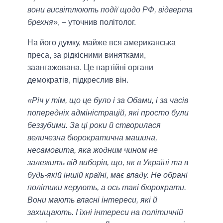
вони висвітлюють події щодо РФ, відверта
брехня
», – уточнив політолог.
На його думку, майже вся американська
преса, за рідкісними винятками,
заангажована. Це партійні органи
демократів, підкреслив він.
«Річ у тім, що це було і за Обами, і за часів
попередніх адміністрацій, які просто були
беззубими. За ці роки й створилася
величезна бюрократична машина,
несамовита, яка жодним чином не
залежить від виборів, що, як в Україні та в
будь-якій іншій країні, має владу. Не обрані
політики керують, а ось такі бюрократи.
Вони мають власні інтереси, які й
захищають. І їхні інтереси на політичній