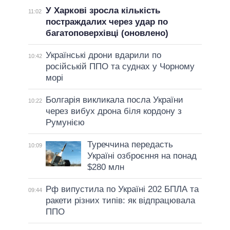
У Харкові зросла кількість
11:02
постраждалих через удар по
багатоповерхівці (оновлено)
Українські дрони вдарили по
10:42
російській ППО та суднах у Чорному
морі
Болгарія викликала посла України
10:22
через вибух дрона біля кордону з
Румунією
Туреччина передасть
10:09
Україні озброєння на понад
$280 млн
Рф випустила по Україні 202 БПЛА та
09:44
ракети різних типів: як відпрацювала
ППО