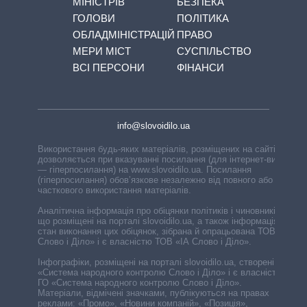
МІНІСТРІВ
БЕЗПЕКА
ГОЛОВИ
ПОЛІТИКА
ОБЛАДМІНІСТРАЦІЙ
ПРАВО
МЕРИ МІСТ
СУСПІЛЬСТВО
ВСІ ПЕРСОНИ
ФІНАНСИ
info@slovoidilo.ua
Використання будь-яких матеріалів, розміщених на сайті,
дозволяється при вказуванні посилання (для інтернет-видань
— гіперпосилання) на www.slovoidilo.ua. Посилання
(гіперпосилання) обов’язкове незалежно від повного або
часткового використання матеріалів.
Аналітична інформація про обіцянки політиків і чиновників,
що розміщені на порталі slovoidilo.ua, а також інформація про
стан виконання цих обіцянок, зібрана й опрацьована ТОВ «ІА
Слово і Діло» і є власністю ТОВ «ІА Слово і Діло».
Інфографіки, розміщені на порталі slovoidilo.ua, створені ГО
«Система народного контролю Слово і Діло» і є власністю
ГО «Система народного контролю Слово і Діло».
Матеріали, відмічені значками, публікуються на правах
реклами: «Промо», «Новини компаній», «Позиція»,