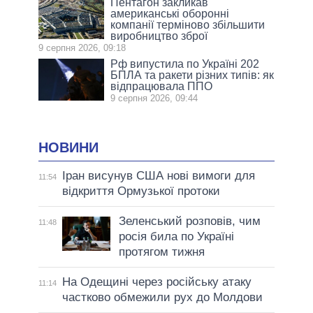
Пентагон закликав
американські оборонні
компанії терміново збільшити
виробництво зброї
9 серпня 2026, 09:18
Рф випустила по Україні 202
БПЛА та ракети різних типів: як
відпрацювала ППО
9 серпня 2026, 09:44
НОВИНИ
Іран висунув США нові вимоги для
11:54
відкриття Ормузької протоки
Зеленський розповів, чим
11:48
росія била по Україні
протягом тижня
На Одещині через російську атаку
11:14
частково обмежили рух до Молдови