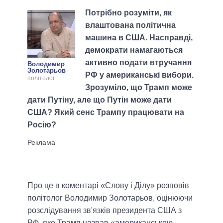
Потрібно розуміти, як
влаштована політична
машина в США. Насправді,
демократи намагаються
активно подати втручання
Володимир
Золотарьов
РФ у американські вибори.
політолог
Зрозуміло, що Трамп може
дати Путіну, але що Путін може дати
США? Який сенс Трампу працювати на
Росію?
Про це в коментарі «Слову і Ділу» розповів
політолог Володимир Золотарьов, оцінюючи
розслідування зв'язків президента США з
РФ, яке Трамп
назвав «американською