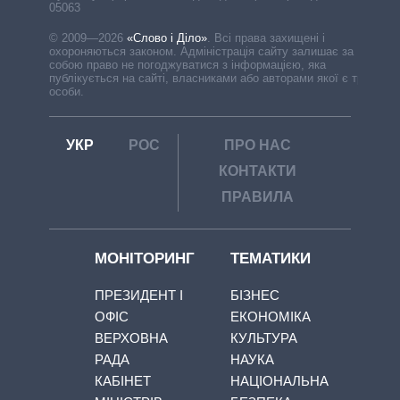
05063
© 2009—2026
«Слово і Діло»
.
Всі права захищені і
охороняються законом. Адміністрація сайту залишає за
собою право не погоджуватися з інформацією, яка
публікується на сайті, власниками або авторами якої є треті
особи.
УКР
РОС
ПРО НАС
КОНТАКТИ
ПРАВИЛА
МОНІТОРИНГ
ТЕМАТИКИ
ПРЕЗИДЕНТ І
БІЗНЕС
ОФІС
ЕКОНОМІКА
ВЕРХОВНА
КУЛЬТУРА
РАДА
НАУКА
КАБІНЕТ
НАЦІОНАЛЬНА