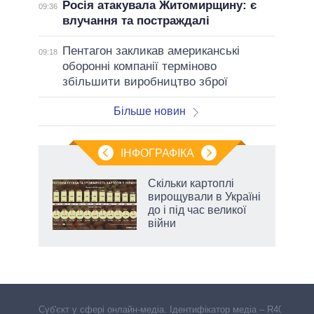
Росія атакувала Житомирщину: є
09:36
влучання та постраждалі
Пентагон закликав американські
09:18
оборонні компанії терміново
збільшити виробництво зброї
Більше новин
ІНФОГРАФІКА
 як
Скільки картоплі
и за
вирощували в Україні
до і під час великої
2027-
війни
Cуб'єкт у сфері онлайн-медіа. Ідентифікатор медіа – R40-