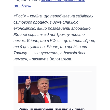
ганьбою»
.
«Росія – країна, що перебуває на задвірках
світового процесу, з дуже слабкою
економікою, якщо розглядати глобально.
Жодної користі від неї Трампу просто
немає. Єдине, що в РФ є, – це ядерна зброя,
та й це сумнівно. Єдине, що пред'явили
Трампу, — звинувачення, а доказів досі
немає»
, – зазначив Золотарьов.
Річниця інавгурації Трампа: як лідер