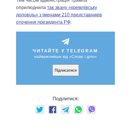
Тим часом адміністрація Трампа
оприлюднила
так звану «кремлівську
доповідь» з іменами 210 представників
оточення президента РФ
.
ЧИТАЙТЕ У TELEGRAM
найважливіше від «Слово і діло»
Підписатися
Поділитися: