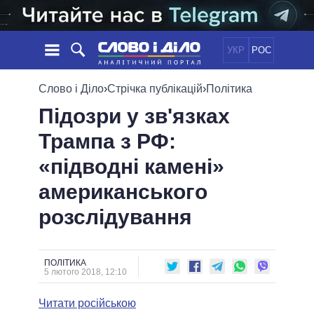
УКР
РОС
НОВИНИ
Слово і Діло
›
Стрічка публікацій
›
Політика
Підозри у зв'язках
ОБIЦЯНКИ
СТРІЧКА
ПОЛІТИКА
Трампа з РФ:
ПОДІЇ
ЕКОНОМІКА
ПОЛIТИКИ
«підводні камені»
СТАТТІ
СУСПІЛЬСТВО
ІНФОГРАФІКА
ДУМКИ
СВІТ
УСІ ПОЛІТИКИ
американського
ОГЛЯДИ
ПРЕЗИДЕНТ І ОФІС
розслідування
ВІДЕО
ДАЙДЖЕСТИ
ВЕРХОВНА РАДА
ПІДТРИМАТИ
КАБІНЕТ МІНІСТРІВ
ГОЛОВИ ОБЛАДМІНІСТРАЦІЙ
ПОЛІТИКА
ПОРІВНЯННЯ ПОЛІТИКІВ
5 лютого 2018, 12:10
МЕРИ МІСТ
Читати російською
ВСІ ПЕРСОНИ