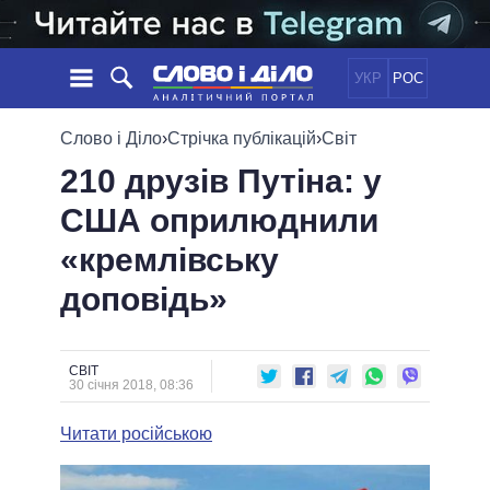
УКР
РОС
НОВИНИ
Слово і Діло
›
Стрічка публікацій
›
Світ
210 друзів Путіна: у
ОБIЦЯНКИ
СТРІЧКА
ПОЛІТИКА
США оприлюднили
ПОДІЇ
ЕКОНОМІКА
ПОЛIТИКИ
«кремлівську
СТАТТІ
СУСПІЛЬСТВО
ІНФОГРАФІКА
ДУМКИ
СВІТ
УСІ ПОЛІТИКИ
доповідь»
ОГЛЯДИ
ПРЕЗИДЕНТ І ОФІС
ВІДЕО
ДАЙДЖЕСТИ
ВЕРХОВНА РАДА
СВІТ
ПІДТРИМАТИ
КАБІНЕТ МІНІСТРІВ
30 січня 2018, 08:36
ГОЛОВИ ОБЛАДМІНІСТРАЦІЙ
ПОРІВНЯННЯ ПОЛІТИКІВ
Читати російською
МЕРИ МІСТ
ВСІ ПЕРСОНИ