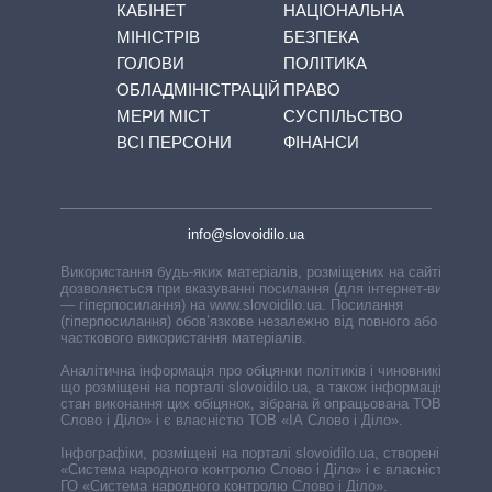
КАБІНЕТ
НАЦІОНАЛЬНА
МІНІСТРІВ
БЕЗПЕКА
ГОЛОВИ
ПОЛІТИКА
ОБЛАДМІНІСТРАЦІЙ
ПРАВО
МЕРИ МІСТ
СУСПІЛЬСТВО
ВСІ ПЕРСОНИ
ФІНАНСИ
info@slovoidilo.ua
Використання будь-яких матеріалів, розміщених на сайті,
дозволяється при вказуванні посилання (для інтернет-видань
— гіперпосилання) на www.slovoidilo.ua. Посилання
(гіперпосилання) обов’язкове незалежно від повного або
часткового використання матеріалів.
Аналітична інформація про обіцянки політиків і чиновників,
що розміщені на порталі slovoidilo.ua, а також інформація про
стан виконання цих обіцянок, зібрана й опрацьована ТОВ «ІА
Слово і Діло» і є власністю ТОВ «ІА Слово і Діло».
Інфографіки, розміщені на порталі slovoidilo.ua, створені ГО
«Система народного контролю Слово і Діло» і є власністю
ГО «Система народного контролю Слово і Діло».