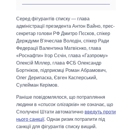
Серед фігурантів списку — глава
адміністрації президента Антон Вайно, прес-
секретар голови РФ Дмитро Пєсков, спікер
Держдуми В'ячеслав Володін, спікер Ради
Федерації Валентина Матвієнко, глава
«Роснафти» Ігор Сєчін, глава «Газпрому»
Олексій Міллер, глава ФСБ Олександр
Бортніков, підприємці Роман Абрамович,
Олег Дерипаска, Євген Касперський,
Сулейман Керімов.
Раніше повідомлялося, що потрапляння
людини в «
список олігархів
» не означає, що
Сполучені Штати автоматично
введуть проти
нього санкції
. Однак ризик потрапити під
санкції для фігурантів списку вищий.