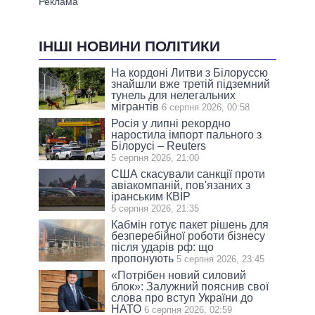
ІНШІ НОВИНИ ПОЛІТИКИ
На кордоні Литви з Білоруссю
знайшли вже третій підземний
тунель для нелегальних
мігрантів
6 серпня 2026, 00:58
Росія у липні рекордно
наростила імпорт пального з
Білорусі – Reuters
5 серпня 2026, 21:00
США скасували санкції проти
авіакомпаній, пов'язаних з
іранським КВІР
5 серпня 2026, 21:35
Кабмін готує пакет рішень для
безперебійної роботи бізнесу
після ударів рф: що
пропонують
5 серпня 2026, 23:45
«Потрібен новий силовий
блок»: Залужний пояснив свої
слова про вступ України до
НАТО
6 серпня 2026, 02:59