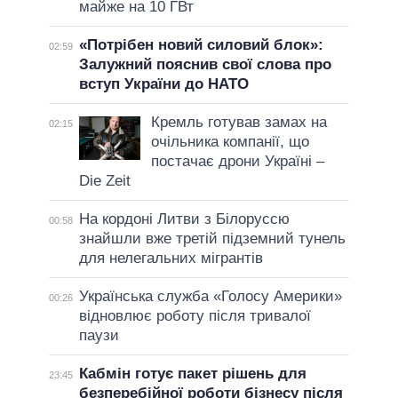
майже на 10 ГВт
«Потрібен новий силовий блок»:
02:59
Залужний пояснив свої слова про
вступ України до НАТО
Кремль готував замах на
02:15
очільника компанії, що
постачає дрони Україні –
Die Zeit
На кордоні Литви з Білоруссю
00:58
знайшли вже третій підземний тунель
для нелегальних мігрантів
Українська служба «Голосу Америки»
00:26
відновлює роботу після тривалої
паузи
Кабмін готує пакет рішень для
23:45
безперебійної роботи бізнесу після