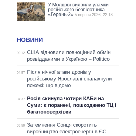
У Молдові виявили уламки
російського безпілотника
«Герань-2»
5 серпня 2026, 22:18
НОВИНИ
США відновили повноцінний обмін
09:12
розвідданими з Україною – Politico
Після нічної атаки дронів у
04:57
російському Ярославлі спалахнули
пожежі: що відомо
Росія скинула чотири КАБи на
04:37
Суми: є поранені, пошкоджено ТЦ і
багатоповерхівки
Затемнення Сонця скоротить
03:59
виробництво електроенергії в ЄС