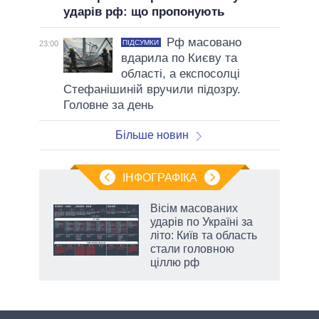
ударів рф: що пропонують
Рф масовано
ПІДСУМКИ
23:00
вдарила по Києву та
області, а експосолці
Стефанішиній вручили підозру.
Головне за день
Більше новин
ІНФОГРАФІКА
Вісім масованих
ладів
ударів по Україні за
літо: Київ та область
стали головною
ціллю рф