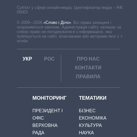
Cуб'єкт у сфері онлайн-медіа. Ідентифікатор медіа – R40-
05063
© 2009—2026
«Слово і Діло»
.
Всі права захищені і
охороняються законом. Адміністрація сайту залишає за
собою право не погоджуватися з інформацією, яка
публікується на сайті, власниками або авторами якої є треті
особи.
УКР
РОС
ПРО НАС
КОНТАКТИ
ПРАВИЛА
МОНІТОРИНГ
ТЕМАТИКИ
ПРЕЗИДЕНТ І
БІЗНЕС
ОФІС
ЕКОНОМІКА
ВЕРХОВНА
КУЛЬТУРА
РАДА
НАУКА