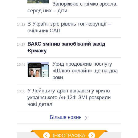
Запоріжжю стрімко зросла,
серед них – діти
В Україні зріс рівень топ-корупції –
14:19
очільник САП
ВАКС змінив запобіжний захід
14:17
Єрмаку
Уряд продовжив послугу
13:46
«Шлюб онлайн» ще на два
роки
У Лейпцигу дрон врізався у крило
13:38
українського Ан-124: ЗМІ розкрили
нові деталі
Більше новин
ІНФОГРАФІКА