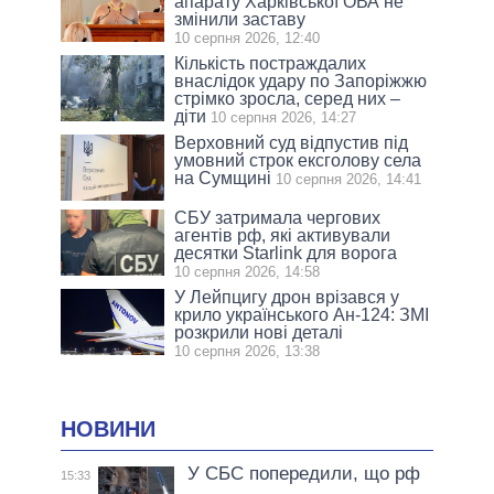
апарату Харківської ОВА не
змінили заставу
10 серпня 2026, 12:40
Кількість постраждалих
внаслідок удару по Запоріжжю
стрімко зросла, серед них –
діти
10 серпня 2026, 14:27
Верховний суд відпустив під
умовний строк ексголову села
на Сумщині
10 серпня 2026, 14:41
СБУ затримала чергових
агентів рф, які активували
десятки Starlink для ворога
10 серпня 2026, 14:58
У Лейпцигу дрон врізався у
крило українського Ан-124: ЗМІ
розкрили нові деталі
10 серпня 2026, 13:38
НОВИНИ
У СБС попередили, що рф
15:33