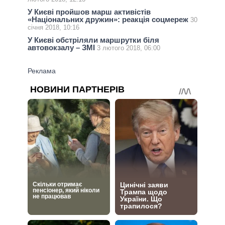
У Києві пройшов марш активістів
«Національних дружин»: реакція соцмереж
30
січня 2018, 10:16
У Києві обстріляли маршрутки біля
автовокзалу – ЗМІ
3 лютого 2018, 06:00