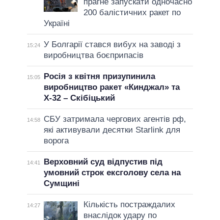
прагне запускати одночасно
200 балістичних ракет по
Україні
У Болгарії стався вибух на заводі з
15:24
виробництва боєприпасів
Росія з квітня призупинила
15:05
виробництво ракет «Кинджал» та
Х-32 – Скібіцький
СБУ затримала чергових агентів рф,
14:58
які активували десятки Starlink для
ворога
Верховний суд відпустив під
14:41
умовний строк ексголову села на
Сумщині
Кількість постраждалих
14:27
внаслідок удару по