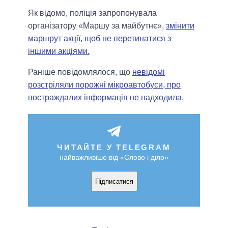
Як відомо, поліція запропонувала
організатору «Маршу за майбутнє»,
змінити
маршрут акції, щоб не перетинатися з
іншими акціями.
Раніше повідомлялося, що
невідомі
розстріляли порожні мікроавтобуси, про
постраждалих інформація не надходила.
ЧИТАЙТЕ У TELEGRAM
найважливіше від «Слово і діло»
Підписатися