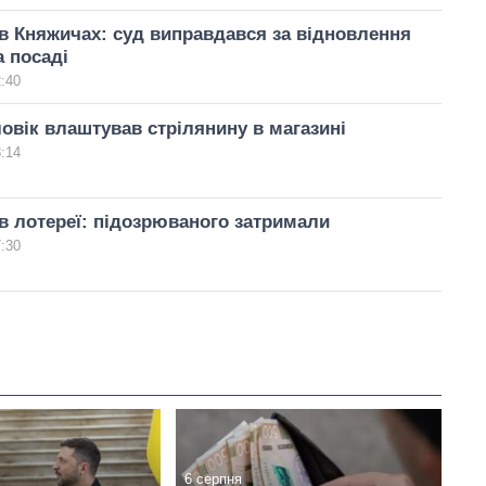
в Княжичах: суд виправдався за відновлення
а посаді
2:40
овік влаштував стрілянину в магазині
8:14
в лотереї: підозрюваного затримали
7:30
6 серпня