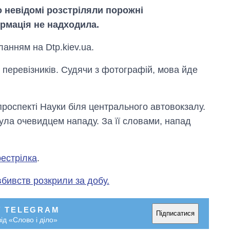
о невідомі розстріляли порожні
рмація не надходила.
ланням на Dtp.kiev.ua.
 перевізників. Судячи з фотографій, мова йде
 проспекті Науки біля центрального автовокзалу.
ла очевидцем нападу. За її словами, напад
рестрілка
.
Вісім масованих
вбивств розкрили за добу.
ударів по Україні
за літо: Київ та
область стали
У TELEGRAM
головною ціллю
Підписатися
ід «Слово і діло»
рф