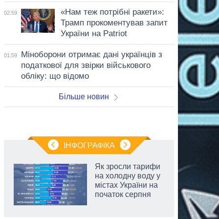
«Нам теж потрібні ракети»:
02:59
Трамп прокоментував запит
України на Patriot
Міноборони отримає дані українців з
01:59
податкової для звірки військового
обліку: що відомо
Більше новин
ІНФОГРАФІКА
Як зросли тарифи
на холодну воду у
містах України на
початок серпня