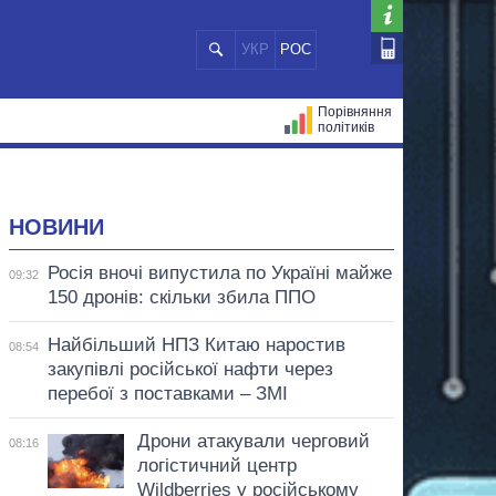
УКР
РОС
Порівняння
політиків
ЦІЙ
МЕРИ МІСТ
ВСІ ПЕРСОНИ
НОВИНИ
Росія вночі випустила по Україні майже
09:32
150 дронів: скільки збила ППО
Найбільший НПЗ Китаю наростив
08:54
закупівлі російської нафти через
перебої з поставками – ЗМІ
Дрони атакували черговий
08:16
логістичний центр
Wildberries у російському