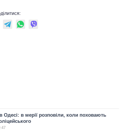
ділитися:
в Одесі: в мерії розповіли, коли поховають
оліцейського
9:47