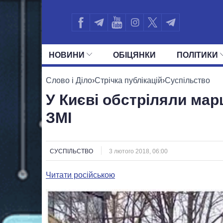
НОВИНИ
ОБIЦЯНКИ
ПОЛIТИКИ
УСІ ПОЛІТИКИ
ПРЕЗИДЕНТ І ОФ
Слово і Діло
›
Стрічка публікацій
›
Суспільство
У Києві обстріляли мар
ЗМІ
СУСПІЛЬСТВО
3 лютого 2018, 06:00
Читати російською