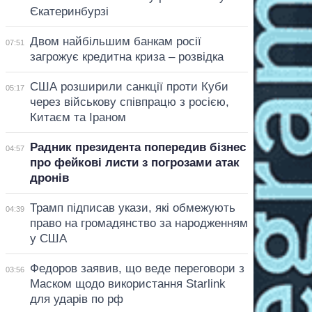
Єкатеринбурзі
Двом найбільшим банкам росії
07:51
загрожує кредитна криза – розвідка
США розширили санкції проти Куби
05:17
через військову співпрацю з росією,
Китаєм та Іраном
Радник президента попередив бізнес
04:57
про фейкові листи з погрозами атак
дронів
Трамп підписав укази, які обмежують
04:39
право на громадянство за народженням
у США
Федоров заявив, що веде переговори з
03:56
Маском щодо використання Starlink
для ударів по рф