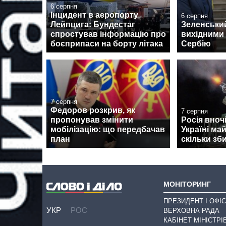
6 серпня
Інцидент в аеропорту
6 серпня
Лейпцига: Бундестаг
Зеленськи
спростував інформацію про
вихідними 
боєприпаси на борту літака
Сербію
7 серпня
Федоров розкрив, як
7 серпня
пропонував змінити
Росія вноч
мобілізацію: що передбачав
Україні ма
план
скільки зб
МОНІТОРИНГ
ПРЕЗИДЕНТ І ОФІС
УКР
РОС
ВЕРХОВНА РАДА
КАБІНЕТ МІНІСТРІ