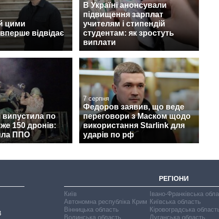
В Україні анонсували
підвищення зарплат
й цими
учителям і стипендій
вперше відвідає
студентам: як зростуть
виплати
7 серпня
Федоров заявив, що веде
і випустила по
переговори з Маском щодо
йже 150 дронів:
використання Starlink для
ила ППО
ударів по рф
РЕГІОНИ
Київ
Івано-Франківська обл
Автономна республіка Крим
Київська область
Вінницька область
Кіровоградська област
В
Волинська область
Луганська область