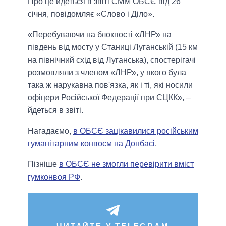
Про це йдеться в звіті СММ ОБСЄ від 26
січня, повідомляє «Слово і Діло».
«Перебуваючи на блокпості «ЛНР» на
південь від мосту у Станиці Луганській (15 км
на північний схід від Луганська), спостерігачі
розмовляли з членом «ЛНР», у якого була
така ж нарукавна пов'язка, як і ті, які носили
офіцери Російської Федерації при СЦКК», –
йдеться в звіті.
Нагадаємо,
в ОБСЄ зацікавилися російським
гуманітарним конвоєм на Донбасі
.
Пізніше
в ОБСЄ не змогли перевірити вміст
гумконвоя РФ
.