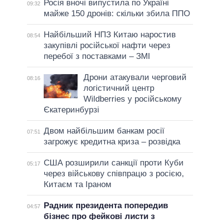
Росія вночі випустила по Україні
09:32
майже 150 дронів: скільки збила ППО
Найбільший НПЗ Китаю наростив
08:54
закупівлі російської нафти через
перебої з поставками – ЗМІ
Дрони атакували черговий
08:16
логістичний центр
Wildberries у російському
Єкатеринбурзі
Двом найбільшим банкам росії
07:51
загрожує кредитна криза – розвідка
США розширили санкції проти Куби
05:17
через військову співпрацю з росією,
Китаєм та Іраном
Радник президента попередив
04:57
бізнес про фейкові листи з