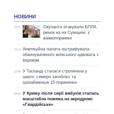
НОВИНИ
Окупанти атакували БПЛА
10:27
ринок на на Сумщині, є
важкопоранені
Апеляційна палата оштрафувала
10:10
обвинуваченого київського адвоката з
вироком
У Таїланді сталася стрілянина у
10:08
школі, семеро загиблих та
щонайменше 15 поранених
У Криму після серії вибухів сталась
09:58
масштабна пожежа на аеродромі
«Гвардійське»