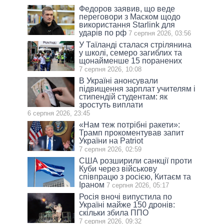
Федоров заявив, що веде
переговори з Маском щодо
використання Starlink для
ударів по рф
7 серпня 2026, 03:56
У Таїланді сталася стрілянина
у школі, семеро загиблих та
щонайменше 15 поранених
7 серпня 2026, 10:08
В Україні анонсували
підвищення зарплат учителям і
стипендій студентам: як
зростуть виплати
6 серпня 2026, 23:45
«Нам теж потрібні ракети»:
Трамп прокоментував запит
України на Patriot
7 серпня 2026, 02:59
США розширили санкції проти
Куби через військову
співпрацю з росією, Китаєм та
Іраном
7 серпня 2026, 05:17
Росія вночі випустила по
Україні майже 150 дронів:
скільки збила ППО
7 серпня 2026, 09:32