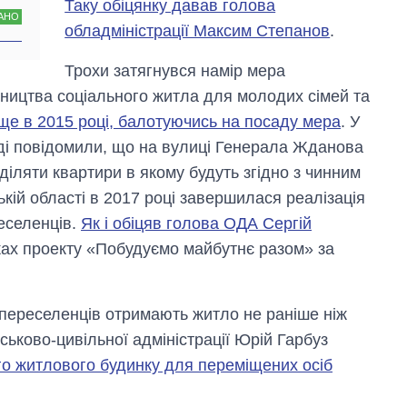
Таку обіцянку давав голова
OpenAI та
АНО
Anthropic
обладміністрації Максим Степанов
.
Трохи затягнувся намір мера
ництва соціального житла для молодих сімей та
ще в 2015 році, балотуючись на посаду мера
. У
аді повідомили, що на вулиці Генерала Жданова
іляти квартири в якому будуть згідно з чинним
кій області в 2017 році завершилася реалізація
еселенців.
Як і обіцяв голова ОДА Сергій
ках проекту «Побудуємо майбутнє разом» за
 переселенців отримають житло не раніше ніж
йськово-цивільної адміністрації Юрій Гарбуз
го житлового будинку для переміщених осіб