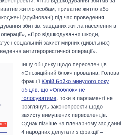
законопроекти: «Про відшкодування збитків за
иватне житло особам, приватне житло або
коджені (зруйновані) під час проведення
одування збитків, завданих житла населення в
 операції», «Про відшкодування шкоди,
тус і соціальний захист мирних (цивільних)
 ведення антитерористичної операції».
Іншу обіцянку щодо переселенців
«Опозиційний блок» провалив. Голова
фракції
Юрій Бойко минулого року
обіцяв, що «Опоблок» не
голосуватиме
, поки в парламенті не
і
розглянуть законопроекти щодо
захисту вимушених переселенців.
Однак пізніше на пленарному засіданні
АНО
4 народних депутати з фракції –