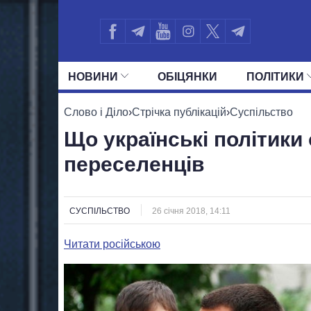
НОВИНИ
ОБIЦЯНКИ
ПОЛIТИКИ
УСІ ПОЛІТИКИ
ПРЕЗИДЕНТ І ОФ
Слово і Діло
›
Стрічка публікацій
›
Суспільство
Що українські політики
переселенців
СУСПІЛЬСТВО
26 січня 2018, 14:11
Читати російською