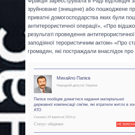
Фракція зареєструвала в Раді відповідні 
зруйноване (знищене) або пошкоджене пр
приватні домогосподарства яких були пош
антитерористичної операції», «Про відшк
результаті проведення антитерористичної
заподіяної терористичним актом» «Про ста
громадян, які постраждали внаслідок про
Михайло Папієв
Народний депутат України
Папієв пообіцяв домагтися надання матеріальної
державної компенсації сім'ям, які втратили житло в зон
АТО
Сказано 24 вересня 2014 р.
Статус обіцянки:
НЕ ВИКОН