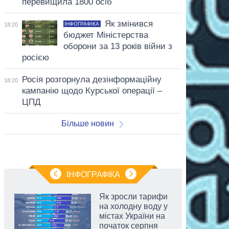
перевищила 1800 осіб
Як змінився
ІНФОГРАФІКА
18:20
бюджет Міністерства
оборони за 13 років війни з
росією
Росія розгорнула дезінформаційну
18:20
кампанію щодо Курської операції –
ЦПД
Більше новин
ІНФОГРАФІКА
Як зросли тарифи
на холодну воду у
містах України на
початок серпня