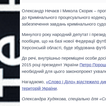
Олександр Нечаєв і Микола Скорик – про
до Кримінального процесуального кодексу
забезпечення завдань кримінального судо
Минулого року народний депутат і прези
пообіцяв, що на базі нової Федерації фут
Херсонській області, буде збудована футб
До речі, внутрішньо переміщені особи дос
2015 році президент України
Петро Пороше
необхідний для цього законопроект ухвал
Нагадаємо,
«Слово і Діло» відстежило дин
територій України
.
Олександра Худякова, спеціально для «Сл