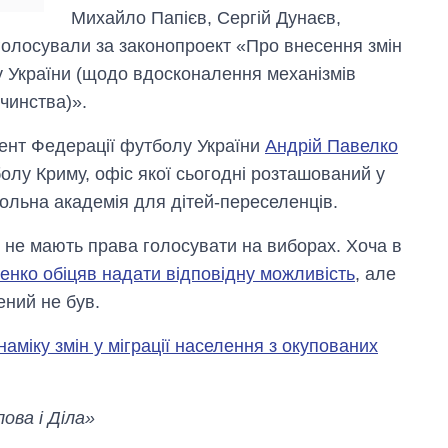
Михайло Папієв, Сергій Дунаєв,
голосували за законопроект «Про внесення змін
 України (щодо вдосконалення механізмів
чинства)».
дент Федерації футболу України
Андрій Павелко
болу Криму, офіс якої сьогодні розташований у
ольна академія для дітей-переселенців.
і не мають права голосувати на виборах. Хоча в
нко обіцяв надати відповідну можливість
, але
ений не був.
аміку змін у міграції населення з окупованих
ова і Діла»