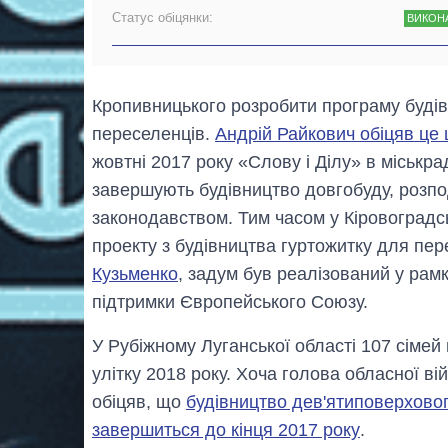
Статус обіцянки:
ВИКОН
Кропивницького розробити програму будів
переселенців.
Андрій Райкович обіцяв це 
жовтні 2017 року «Слову і Ділу» в міськр
завершують будівництво довгобуду, розпод
законодавством. Тим часом у Кіровоградсь
проекту з будівництва гуртожитку для пер
Кузьменко
, задум був реалізований у рам
підтримки Європейського Союзу.
У Рубіжному Луганської області 107 сімей
улітку 2018 року. Хоча голова обласної ві
обіцяв, що
будівництво дев'ятиповерхово
завершиться до кінця 2017 року
.