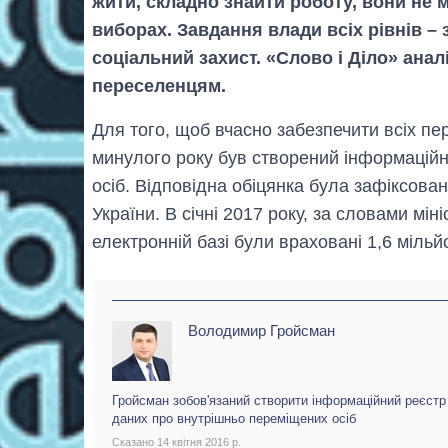
жити, складно знайти роботу, вони не
виборах. Завдання влади всіх рівнів – 
соціальний захист. «Слово і Діло» анал
переселенцям.
Для того, щоб вчасно забезпечити всіх пе
минулого року був створений інформацій
осіб. Відповідна обіцянка була зафіксована
України. В січні 2017 року, за словами мін
електронній базі були враховані 1,6 мільй
Володимир Гройсман
Гройсман зобов'язаний створити інформаційний реєстр
даних про внутрішньо переміщених осіб
Сказано 14 квітня 2016 р.