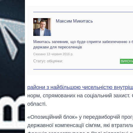
Максим Микитась
Микитась запевнив, що буде сприяти забезпеченню з 
держави для переселенців
Сказано 13 червня 2016 р.
Статус обіцянки:
ВИКОН
райони з найбільшою чисельністю внутрі
норм, спрямованих на соціальний захист. 
області.
«Опозиційний блок» у передвиборчій прог
державної компенсації сім'ям, які втратил