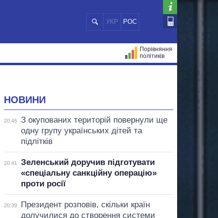
УКР
РОС
Порівняння
політиків
ЦІЙ
МЕРИ МІСТ
ВСІ ПЕРСОНИ
НОВИНИ
З окупованих територій повернули ще
20:46
одну групу українських дітей та
підлітків
Зеленський доручив підготувати
20:41
«спеціальну санкційну операцію»
проти росії
Президент розповів, скільки країн
20:39
долучилися до створення системи