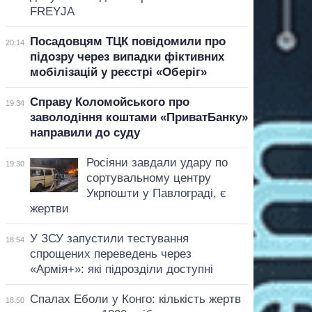
FREYJA
Посадовцям ТЦК повідомили про
20:14
підозру через випадки фіктивних
мобілізацій у реєстрі «Оберіг»
Справу Коломойського про
19:34
заволодіння коштами «ПриватБанку»
направили до суду
Росіяни завдали удару по
19:30
сортувальному центру
Укрпошти у Павлограді, є
жертви
У ЗСУ запустили тестування
18:54
спрощених переведень через
«Армія+»: які підрозділи доступні
Спалах Еболи у Конго: кількість жертв
18:50