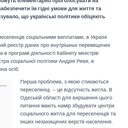
 можуть елементарно проголосувати на
забезпечити їм гідні умови для життя та
ізувало, що українські політики обіцяють
реселенців соціальними виплатами, в Україні
ний реєстр даних про внутрішньо переміщених
 в програмі діяльності Кабінету міністрів
істра соціальної політики Андрія Реви, в
она осіб.
Перша проблема, з якою стикаються
переселенці, – це відсутність житла. В
Одеській області для вирішення цього
питання мають намір збудувати центри
Економіка ШІ-
соціального житла для переселенців та
гігантів: скільки
коштують і
інших незахищених верств населення.
заробляють