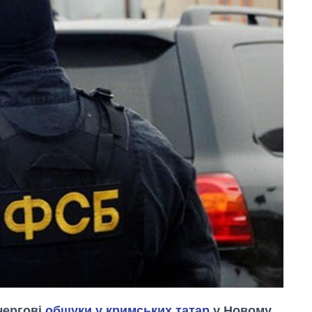
чергові
обшуки у кримських татар
у Новому