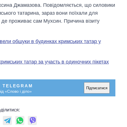
хсина Джамазова. Повідомляється, що силовики
мського татарина, зараз вони поїхали для
 де проживає сам Мухсин. Причина візиту
вели обшуки в будинках кримських татар у
римських татар за участь в одиночних пікетах
У TELEGRAM
Підписатися
ід «Слово і діло»
ділитися: