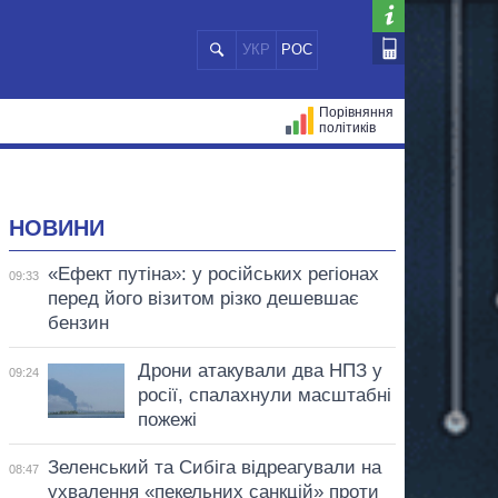
УКР
РОС
Порівняння
політиків
ЦІЙ
МЕРИ МІСТ
ВСІ ПЕРСОНИ
НОВИНИ
«Ефект путіна»: у російських регіонах
09:33
перед його візитом різко дешевшає
бензин
Дрони атакували два НПЗ у
09:24
росії, спалахнули масштабні
пожежі
Зеленський та Сибіга відреагували на
08:47
ухвалення «пекельних санкцій» проти