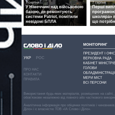
7 серпня
7 серпня
У Німеччині над військовою
Перші випл
базою, де ремонтують
програмою
системи Patriot, помітили
школяра» 
невідомі БПЛА
що потрібн
МОНІТОРИНГ
ПРЕЗИДЕНТ І ОФІС
УКР
РОС
ВЕРХОВНА РАДА
КАБІНЕТ МІНІСТРІ
ГОЛОВИ
ПРО НАС
ОБЛАДМІНІСТРАЦІ
КОНТАКТИ
МЕРИ МІСТ
ПРАВИЛА
ВСІ ПЕРСОНИ
Використання будь-яких матеріалів, розміщених на сайті,
обов’язкове незалежно від повного або часткового викори
Аналітична інформація про обіцянки політиків і чиновників
Діло» і є власністю ТОВ «ІА Слово і Діло».