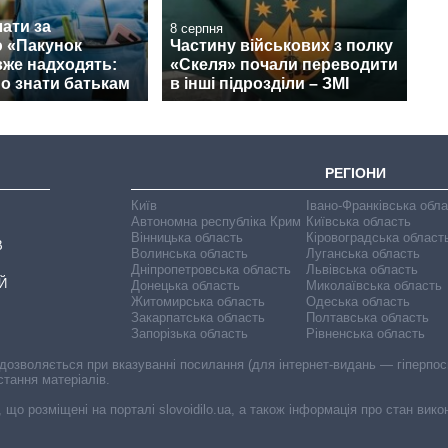
ати за
8 серпня
 «Пакунок
Частину військових з полку
вже надходять:
«Скеля» почали переводити
о знати батькам
в інші підрозділи – ЗМІ
РЕГІОНИ
Київ
Івано-Франківська обл
Автономна республіка Крим
Київська область
Вінницька область
Кіровоградська област
В
Волинська область
Луганська область
Дніпропетровська область
Львівська область
Й
Донецька область
Миколаївська область
Житомирська область
Одеська область
Закарпатська область
Полтавська область
Запорізька область
Рівненська область
 дозволяється при вказуванні посилання (для інтернет-видань — гіперпоси
стання матеріалів.
, що розміщені на порталі slovoidilo.ua, а також інформація про стан вик