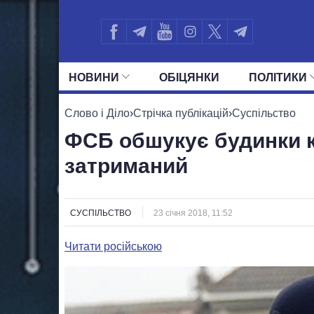
НОВИНИ
ОБIЦЯНКИ
ПОЛIТИКИ
УСІ ПОЛІТИКИ
ПРЕЗИДЕНТ І ОФ
Слово і Діло
›
Стрічка публікацій
›
Суспільство
ФСБ обшукує будинки к
затриманий
СУСПІЛЬСТВО
23 січня 2018, 11:52
Читати російською