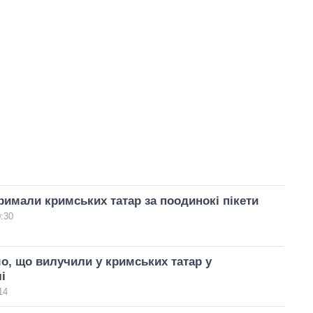
римали кримських татар за поодинокі пікети
0:30
о, що вилучили у кримських татар у
і
14