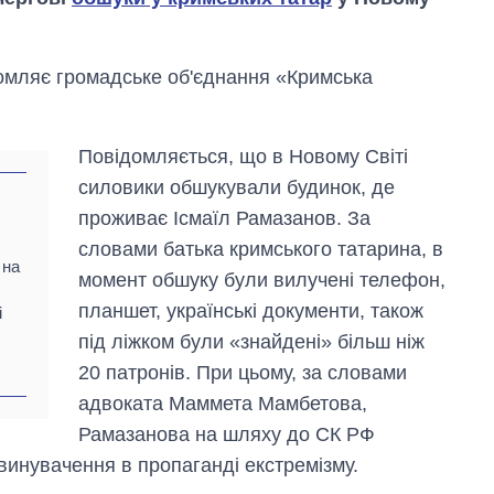
домляє громадське об'єднання «Кримська
Повідомляється, що в Новому Світі
силовики обшукували будинок, де
проживає Ісмаїл Рамазанов. За
словами батька кримського татарина, в
 на
момент обшуку були вилучені телефон,
планшет, українські документи, також
і
під ліжком були «знайдені» більш ніж
20 патронів. При цьому, за словами
Скільки картоплі
вирощували в
адвоката Маммета Мамбетова,
Україні до і під час
Рамазанова на шляху до СК РФ
великої війни
винувачення в пропаганді екстремізму.