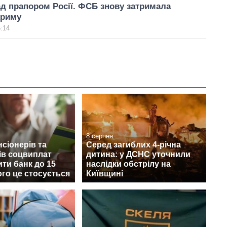
ад прапором Росії. ФСБ знову затримала
Криму
6:14
8 серпня
нсіонерів та
Серед загиблих 4-річна
ів соцвиплат
дитина: у ДСНС уточнили
ити банк до 15
наслідки обстрілу на
ого це стосується
Київщині