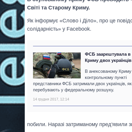
Світі та Старому Криму.
Як інформує «Слово і Діло», про це пові
солідарність» у Facebook.
ФСБ заарештувала в
Криму двох українців
В анексованому Криму
контрольному пункті
представники ФСБ затримали двох українців, як
перебувають у федеральному розшуку.
14 грудня 2017, 12:14
побили. Наразі затриманому пред'явили з