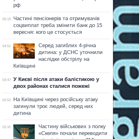
рф
Частині пенсіонерів та отримувачів
05:15
соцвиплат треба змінити банк до 15
вересня: кого це стосується
Серед загиблих 4-річна
04:51
дитина: у ДСНС уточнили
наслідки обстрілу на
Київщині
У Києві після атаки балістикою у
03:47
двох районах сталися пожежі
На Київщині через російську атаку
02:53
загинули троє людей, серед них
дитина
Частину військових з полку
02:41
«Скеля» почали переводити