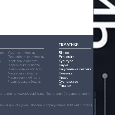
ТЕМАТИКИ
асть
Сумська область
Бізнес
Тернопільська область
Економіка
ь
Харківська область
Культура
Херсонська область
Наука
Хмельницька область
Національна безпека
Черкаська область
Політика
Чернівецька область
Право
Чернігівська область
Суспільство
Фінанси
лання) на www.slovoidilo.ua. Посилання (гіперпосилання)
онання цих обіцянок, зібрана й опрацьована ТОВ «ІА Слово і