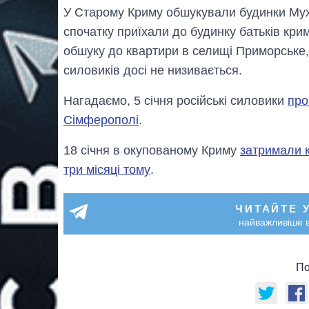
У Старому Криму обшукували будинки Му
спочатку приїхали до будинку батьків кри
обшуку до квартири в селищі Приморське,
силовиків досі не низивається.
Нагадаємо, 5 січня російські силовики
про
Сімферополі
.
18 січня в окупованому Криму
затримали к
три місяці тому
.
ЧИТАЙТЕ 
найважливіше в
По