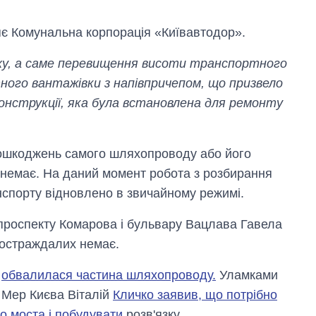
яє Комунальна корпорація «Київавтодор».
ху, а саме перевищення висоти транспортного
ого вантажівки з напівпричепом, що призвело
струкції, яка була встановлена ​​для ремонту
пошкоджень самого шляхопроводу або його
ї немає. На даний момент робота з розбирання
нспорту відновлено в звичайному режимі.
ні проспекту Комарова і бульвару Вацлава Гавела
Вісім масованих
ударів по Україні
Постраждалих немає.
за літо: Київ та
область стали
і
обвалилася частина шляхопроводу.
Уламками
головною ціллю
рф
 Мер Києва Віталій
Кличко заявив, що потрібно
го моста і побудувати
розв'язку.