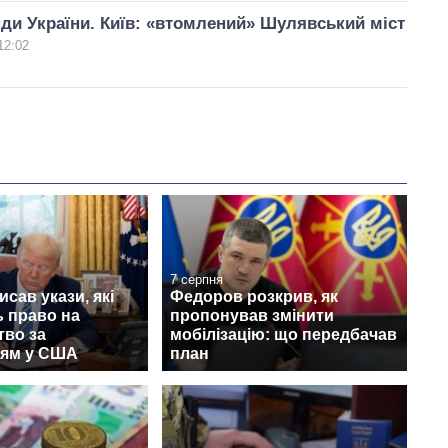
нди України. Київ: «втомлений» Шулявський міст
12:02
7 серпня
исав укази, які
Федоров розкрив, як
 право на
пропонував змінити
тво за
мобілізацію: що передбачав
ям у США
план