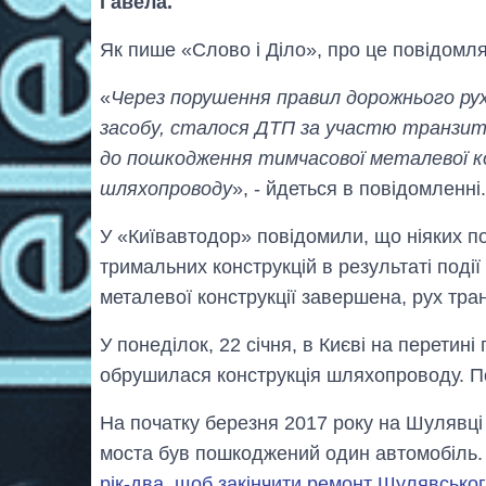
Гавела.
Як пише «Слово і Діло», про це повідомл
«
Через порушення правил дорожнього ру
засобу, сталося ДТП за участю транзитн
до пошкодження тимчасової металевої кон
шляхопроводу
», - йдеться в повідомленні.
У «Київавтодор» повідомили, що ніяких 
тримальних конструкцій в результаті поді
металевої конструкції завершена, рух тра
У понеділок, 22 січня, в Києві на перети
обрушилася конструкція шляхопроводу. 
На початку березня 2017 року на Шулявц
моста був пошкоджений один автомобіль.
рік-два, щоб закінчити ремонт Шулявсько