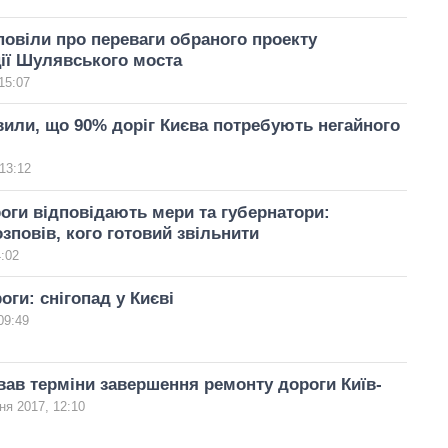
овіли про переваги обраного проекту
ії Шулявського моста
15:07
или, що 90% доріг Києва потребують негайного
13:12
роги відповідають мери та губернатори:
зповів, кого готовий звільнити
4:02
оги: снігопад у Києві
09:49
ав терміни завершення ремонту дороги Київ-
ня 2017, 12:10