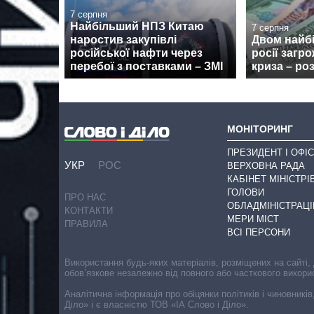
7 серпня
Найбільший НПЗ Китаю
7 серпня
наростив закупівлі
Двом найб
російської нафти через
росії загр
перебої з поставками – ЗМІ
криза – ро
МОНІТОРИНГ
ПРЕЗИДЕНТ І ОФІС
УКР
РОС
ВЕРХОВНА РАДА
КАБІНЕТ МІНІСТРІ
ГОЛОВИ
ПРО НАС
ОБЛАДМІНІСТРАЦІ
КОНТАКТИ
МЕРИ МІСТ
ПРАВИЛА
ВСІ ПЕРСОНИ
Використання будь-яких матеріалів, розміщених на сайті,
обов’язкове незалежно від повного або часткового викори
Аналітична інформація про обіцянки політиків і чиновників
Діло» і є власністю ТОВ «ІА Слово і Діло».