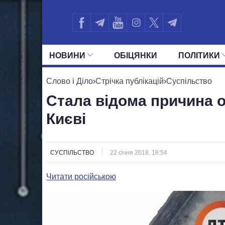
НОВИНИ
ОБIЦЯНКИ
ПОЛIТИКИ
УСІ ПОЛІТИКИ
ПРЕЗИДЕНТ І ОФ
Слово і Діло
›
Стрічка публікацій
›
Суспільство
Стала відома причина 
Києві
СУСПІЛЬСТВО
22 січня 2018, 18:54
Читати російською