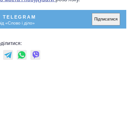
У TELEGRAM
Підписатися
ід «Слово і діло»
ділитися: