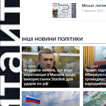
Міські леге
7 березня 2017, 
ІНШІ НОВИНИ ПОЛІТИКИ
7 серпня
7 серпня
Федоров заявив, що веде
Трамп підп
переговори з Маском щодо
обмежують
використання Starlink для
громадянс
ударів по рф
народженн