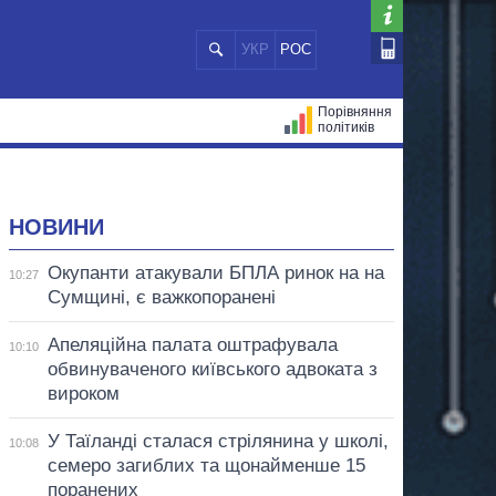
УКР
РОС
Порівняння
політиків
ЦІЙ
МЕРИ МІСТ
ВСІ ПЕРСОНИ
НОВИНИ
Окупанти атакували БПЛА ринок на на
10:27
Сумщині, є важкопоранені
Апеляційна палата оштрафувала
10:10
обвинуваченого київського адвоката з
вироком
У Таїланді сталася стрілянина у школі,
10:08
семеро загиблих та щонайменше 15
поранених