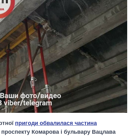
ртної
пригоди обвалилася частина
 проспекту Комарова і бульвару Вацлава