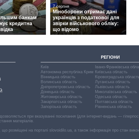
7 серпня
Міноборони отримає дані
ільшим банкам
українців з податкової для
ожує кредитна
звірки військового обліку:
звідка
що відомо
РЕГІОНИ
Київ
Івано-Франківська обл
Автономна республіка Крим
Київська область
Вінницька область
Кіровоградська област
В
Волинська область
Луганська область
Дніпропетровська область
Львівська область
Й
Донецька область
Миколаївська область
Житомирська область
Одеська область
Закарпатська область
Полтавська область
Запорізька область
Рівненська область
 дозволяється при вказуванні посилання (для інтернет-видань — гіперпоси
стання матеріалів.
, що розміщені на порталі slovoidilo.ua, а також інформація про стан вик