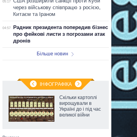
США розширили санкції проти Куби
05:17
через військову співпрацю з росією,
Китаєм та Іраном
Радник президента попередив бізнес
04:57
про фейкові листи з погрозами атак
дронів
Більше новин
ІНФОГРАФІКА
Скільки картоплі
вирощували в
Україні до і під час
великої війни