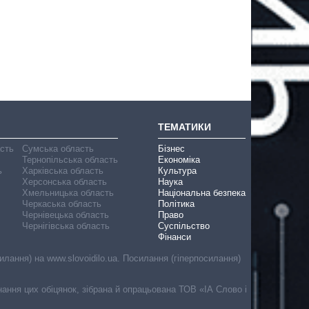
ТЕМАТИКИ
асть
Сумська область
Бізнес
Тернопільська область
Економіка
ь
Харківська область
Культура
Херсонська область
Наука
Хмельницька область
Національна безпека
Черкаська область
Політика
Чернівецька область
Право
Чернігівська область
Суспільство
Фінанси
лання) на www.slovoidilo.ua. Посилання (гіперпосилання)
онання цих обіцянок, зібрана й опрацьована ТОВ «ІА Слово і