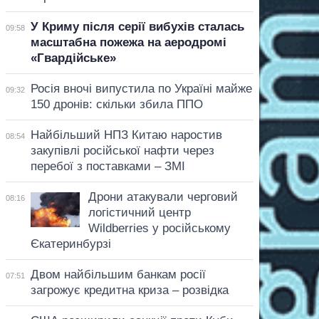
У Криму після серії вибухів сталась
09:58
масштабна пожежа на аеродромі
«Гвардійське»
Росія вночі випустила по Україні майже
09:32
150 дронів: скільки збила ППО
Найбільший НПЗ Китаю наростив
08:54
закупівлі російської нафти через
перебої з поставками – ЗМІ
Дрони атакували черговий
08:16
логістичний центр
Wildberries у російському
Єкатеринбурзі
Двом найбільшим банкам росії
07:51
загрожує кредитна криза – розвідка