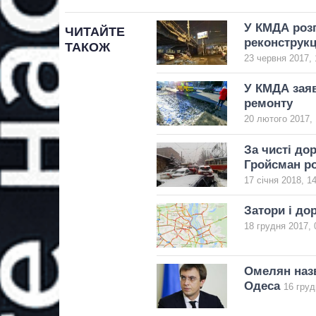
У КМДА розп
ЧИТАЙТЕ
реконструкц
ТАКОЖ
23 червня 2017, 
У КМДА заяв
ремонту
20 лютого 2017, 
За чисті до
Гройсман ро
17 січня 2018, 1
Затори і дор
18 грудня 2017, 
Омелян назв
Одеса
16 груд