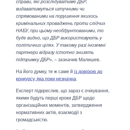
справи, які розслідуватиме ДБР,
видаватимуться штучними чи
спрямованими на порушення якихось
кримінальних проваджень проти слідчих
НАБУ, при цьому необґрунтованими, то
буде видно, що ДБР використовують у
політичних цілях. У такому разі іноземні
партнери відразу істотно знизять
підтримку ДБР»
, – зазначив Малишев.
На його думку, те ж саме й
із довірою до
конкурсу, яка поки незначна
.
Експерт підкреслив, що зараз є очікування,
якими будуть перші кроки ДБР щодо
організаційних моментів, затвердження
нормативних актів, взаємодії з
громадськістю.