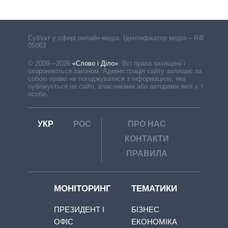
Cуб'єкт у сфері онлайн-медіа. Ідентифікатор медіа – R40-
05063
© 2009—2026
«Слово і Діло»
.
Всі права захищені і
охороняються законом. Адміністрація сайту залишає за
собою право не погоджуватися з інформацією, яка
публікується на сайті, власниками або авторами якої є треті
особи.
УКР
РОС
ПРО НАС
КОНТАКТИ
ПРАВИЛА
МОНІТОРИНГ
ТЕМАТИКИ
ПРЕЗИДЕНТ І
БІЗНЕС
ОФІС
ЕКОНОМІКА