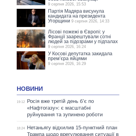
9 серпня 2026, 15:53
Партія Мадяра висунула
кандидата на президента
Угорщини
9 серпня 2026, 14:33
Лісові пожежі в Європі: у
Франції заарештували сотні
людей за підозрами у підпалах
9 серпня 2026, 16:24
У Косові депутатка закидала
прем’єра яйцями
9 серпня 2026, 16:29
НОВИНИ
Росія вже третій день б’є по
19:12
«Нафтогазу»: є масштабні
руйнування та зупинено роботи
Нетаньягу відхилив 15-пунктний план
18:24
Трампа щодо врегулювання ситуації в