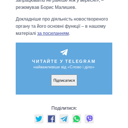
запрацювати не раніше ніж у вересні»
, –
резюмував Борис Малишев.
Докладніше про діяльність новоствореного
органу та його основні функції – в нашому
матеріалі
за посиланням
.
ЧИТАЙТЕ У TELEGRAM
найважливіше від «Слово і діло»
Підписатися
Поділитися: