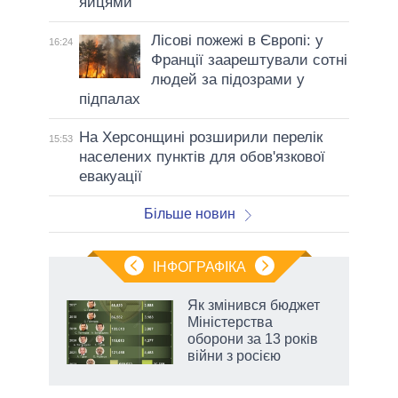
яйцями
Лісові пожежі в Європі: у
16:24
Франції заарештували сотні
людей за підозрами у
підпалах
На Херсонщині розширили перелік
15:53
населених пунктів для обов'язкової
евакуації
Більше новин
ІНФОГРАФІКА
Як змінився бюджет
ть
Міністерства
оборони за 13 років
війни з росією