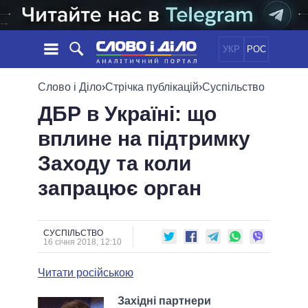
УКР
РОС
НОВИНИ
Слово і Діло
›
Стрічка публікацій
›
Суспільство
ДБР в Україні: що
ОБIЦЯНКИ
СТРІЧКА
ПОЛІТИКА
вплине на підтримку
ПОДІЇ
ЕКОНОМІКА
ПОЛIТИКИ
Заходу та коли
СТАТТІ
СУСПІЛЬСТВО
ІНФОГРАФІКА
ДУМКИ
СВІТ
УСІ ПОЛІТИКИ
запрацює орган
ОГЛЯДИ
ПРЕЗИДЕНТ І ОФІС
ВІДЕО
ДАЙДЖЕСТИ
ВЕРХОВНА РАДА
СУСПІЛЬСТВО
ПІДТРИМАТИ
КАБІНЕТ МІНІСТРІВ
16 січня 2018, 12:10
ГОЛОВИ ОБЛАДМІНІСТРАЦІЙ
ПОРІВНЯННЯ ПОЛІТИКІВ
Читати російською
МЕРИ МІСТ
ВСІ ПЕРСОНИ
Західні партнери