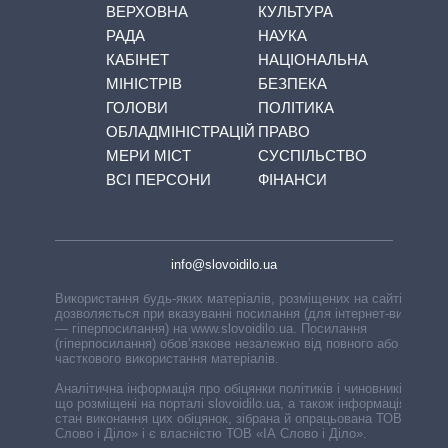
ВЕРХОВНА
КУЛЬТУРА
РАДА
НАУКА
КАБІНЕТ
НАЦІОНАЛЬНА
МІНІСТРІВ
БЕЗПЕКА
ГОЛОВИ
ПОЛІТИКА
ОБЛАДМІНІСТРАЦІЙ
ПРАВО
МЕРИ МІСТ
СУСПІЛЬСТВО
ВСІ ПЕРСОНИ
ФІНАНСИ
info@slovoidilo.ua
Використання будь-яких матеріалів, розміщених на сайті,
дозволяється при вказуванні посилання (для інтернет-видань
— гіперпосилання) на www.slovoidilo.ua. Посилання
(гіперпосилання) обов’язкове незалежно від повного або
часткового використання матеріалів.
Аналітична інформація про обіцянки політиків і чиновників,
що розміщені на порталі slovoidilo.ua, а також інформація про
стан виконання цих обіцянок, зібрана й опрацьована ТОВ «ІА
Слово і Діло» і є власністю ТОВ «ІА Слово і Діло».