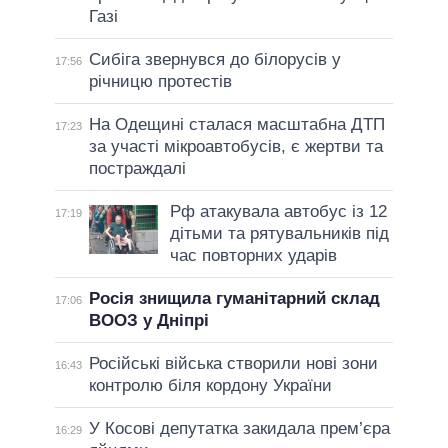
Газі
Сибіга звернувся до білорусів у
17:56
річницю протестів
На Одещині сталася масштабна ДТП
17:23
за участі мікроавтобусів, є жертви та
постраждалі
Рф атакувала автобус із 12
17:19
дітьми та рятувальників під
час повторних ударів
Росія знищила гуманітарний склад
17:06
ВООЗ у Дніпрі
Російські війська створили нові зони
16:43
контролю біля кордону України
У Косові депутатка закидала прем’єра
16:29