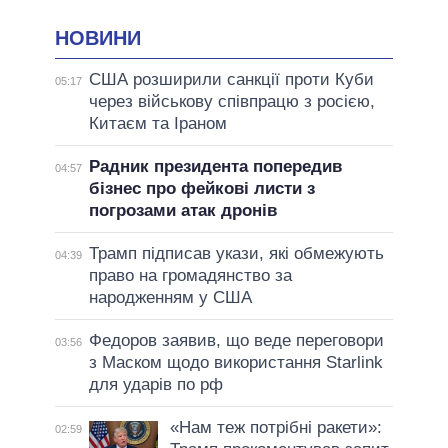
НОВИНИ
США розширили санкції проти Куби
05:17
через військову співпрацю з росією,
Китаєм та Іраном
Радник президента попередив
04:57
бізнес про фейкові листи з
погрозами атак дронів
Трамп підписав укази, які обмежують
04:39
право на громадянство за
народженням у США
Федоров заявив, що веде переговори
03:56
з Маском щодо використання Starlink
для ударів по рф
«Нам теж потрібні ракети»:
02:59