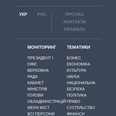
УКР
РОС
ПРО НАС
КОНТАКТИ
ПРАВИЛА
МОНІТОРИНГ
ТЕМАТИКИ
ПРЕЗИДЕНТ І
БІЗНЕС
ОФІС
ЕКОНОМІКА
ВЕРХОВНА
КУЛЬТУРА
РАДА
НАУКА
КАБІНЕТ
НАЦІОНАЛЬНА
МІНІСТРІВ
БЕЗПЕКА
ГОЛОВИ
ПОЛІТИКА
ОБЛАДМІНІСТРАЦІЙ
ПРАВО
МЕРИ МІСТ
СУСПІЛЬСТВО
ВСІ ПЕРСОНИ
ФІНАНСИ