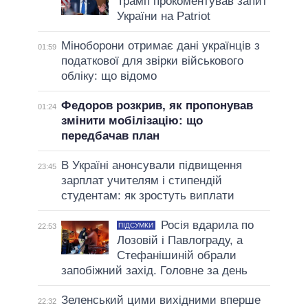
Трамп прокоментував запит
України на Patriot
Міноборони отримає дані українців з
01:59
податкової для звірки військового
обліку: що відомо
Федоров розкрив, як пропонував
01:24
змінити мобілізацію: що
передбачав план
В Україні анонсували підвищення
23:45
зарплат учителям і стипендій
студентам: як зростуть виплати
Росія вдарила по
ПІДСУМКИ
22:53
Лозовій і Павлограду, а
Стефанішиній обрали
запобіжний захід. Головне за день
Зеленський цими вихідними вперше
22:32