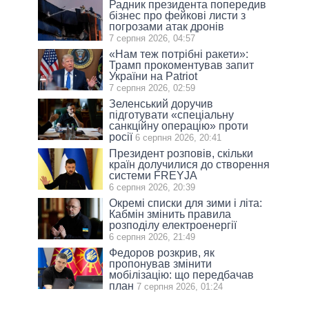
Радник президента попередив
бізнес про фейкові листи з
погрозами атак дронів
7 серпня 2026, 04:57
«Нам теж потрібні ракети»:
Трамп прокоментував запит
України на Patriot
7 серпня 2026, 02:59
Зеленський доручив
підготувати «спеціальну
санкційну операцію» проти
росії
6 серпня 2026, 20:41
Президент розповів, скільки
країн долучилися до створення
системи FREYJA
6 серпня 2026, 20:39
Окремі списки для зими і літа:
Кабмін змінить правила
розподілу електроенергії
6 серпня 2026, 21:49
Федоров розкрив, як
пропонував змінити
мобілізацію: що передбачав
план
7 серпня 2026, 01:24