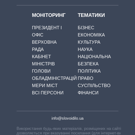
МОНІТОРИНГ
ТЕМАТИКИ
ПРЕЗИДЕНТ І
БІЗНЕС
ОФІС
ЕКОНОМІКА
ВЕРХОВНА
КУЛЬТУРА
РАДА
НАУКА
КАБІНЕТ
НАЦІОНАЛЬНА
МІНІСТРІВ
БЕЗПЕКА
ГОЛОВИ
ПОЛІТИКА
ОБЛАДМІНІСТРАЦІЙ
ПРАВО
МЕРИ МІСТ
СУСПІЛЬСТВО
ВСІ ПЕРСОНИ
ФІНАНСИ
info@slovoidilo.ua
Використання будь-яких матеріалів, розміщених на сайті,
дозволяється при вказуванні посилання (для інтернет-видань