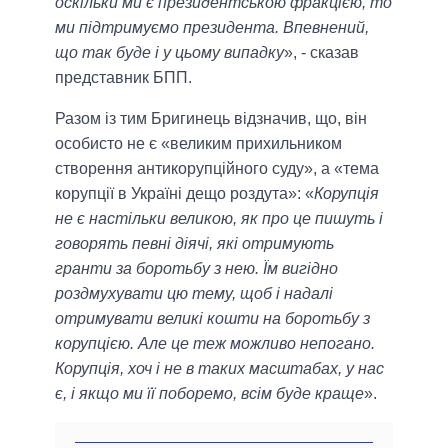
оскільки ми є президентською фракцією, то
ми підтримуємо президента. Впевнений,
що так буде і у цьому випадку
», - сказав
представник БПП.
Разом із тим Бригинець відзначив, що, він
особисто не є «великим прихильником
створення антикорупційного суду», а «тема
корупції в Україні дещо роздута»: «
Корупція
не є настільки великою, як про це пишуть і
говорять певні діячі, які отримують
гранти за боротьбу з нею. Їм вигідно
роздмухувати цю тему, щоб і надалі
отримувати великі кошти на боротьбу з
корупцією. Але це теж можливо непогано.
Корупція, хоч і не в таких масштабах, у нас
є, і якщо ми її поборемо, всім буде краще
».