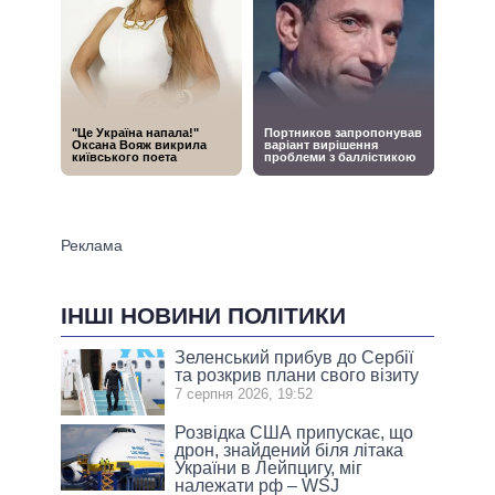
ІНШІ НОВИНИ ПОЛІТИКИ
Зеленський прибув до Сербії
та розкрив плани свого візиту
7 серпня 2026, 19:52
Розвідка США припускає, що
дрон, знайдений біля літака
України в Лейпцигу, міг
належати рф – WSJ