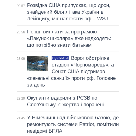
Розвідка США припускає, що дрон,
00:57
знайдений біля літака України в
Лейпцигу, міг належати рф – WSJ
Перші виплати за програмою
23:56
«Пакунок школяра» вже надходять:
що потрібно знати батькам
Ворог обстріляв
ПІДСУМКИ
23:09
стадіон «Чорноморець», а
Сенат США підтримав
«пекельні санкції» проти рф. Головне
за день
Окупанти вдарили з РСЗВ по
22:29
Слов'янську, є жертва і поранені
У Німеччині над військовою базою, де
21:45
ремонтують системи Patriot, помітили
невідомі БПЛА