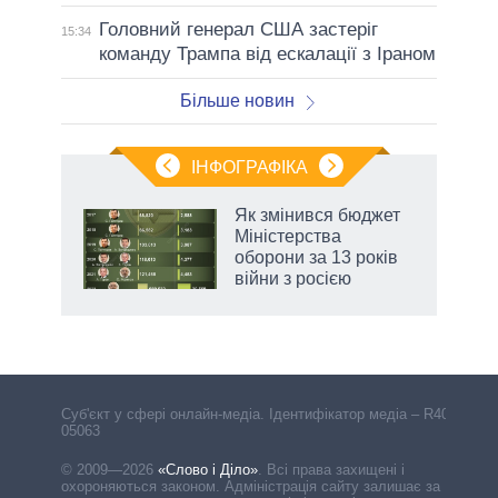
Головний генерал США застеріг
15:34
команду Трампа від ескалації з Іраном
Більше новин
ІНФОГРАФІКА
 5
Як змінився бюджет
вго
Міністерства
оборони за 13 років
війни з росією
Cуб'єкт у сфері онлайн-медіа. Ідентифікатор медіа – R40-
05063
© 2009—2026
«Слово і Діло»
.
Всі права захищені і
охороняються законом. Адміністрація сайту залишає за