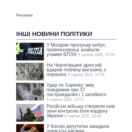
ІНШІ НОВИНИ ПОЛІТИКИ
У Молдові пролунав вибух,
правоохоронці знайшли
уламки БПЛА
9 серпня 2026, 15:09
На Чернігівщині дрон рф
вдарив поблизу магазину, є
поранені
9 серпня 2026, 14:09
Удар по Харкову: мер
повідомив про 37
постраждалих і 1 загиблого
9 серпня 2026, 13:53
Російські війська створили нові
зони контролю біля кордону
України
9 серпня 2026, 16:43
У Косові депутатка закидала
прем’єра яйцями