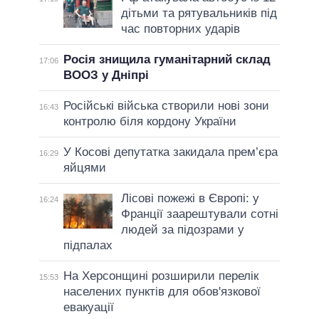
дітьми та рятувальників під
час повторних ударів
Росія знищила гуманітарний склад
17:06
ВООЗ у Дніпрі
Російські війська створили нові зони
16:43
контролю біля кордону України
У Косові депутатка закидала прем’єра
16:29
яйцями
Лісові пожежі в Європі: у
16:24
Франції заарештували сотні
людей за підозрами у
підпалах
На Херсонщині розширили перелік
15:53
населених пунктів для обов'язкової
евакуації