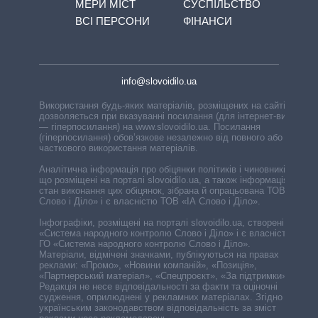
МЕРИ МІСТ
СУСПІЛЬСТВО
ВСІ ПЕРСОНИ
ФІНАНСИ
info@slovoidilo.ua
Використання будь-яких матеріалів, розміщених на сайті,
дозволяється при вказуванні посилання (для інтернет-видань
— гіперпосилання) на www.slovoidilo.ua. Посилання
(гіперпосилання) обов’язкове незалежно від повного або
часткового використання матеріалів.
Аналітична інформація про обіцянки політиків і чиновників,
що розміщені на порталі slovoidilo.ua, а також інформація про
стан виконання цих обіцянок, зібрана й опрацьована ТОВ «ІА
Слово і Діло» і є власністю ТОВ «ІА Слово і Діло».
Інфографіки, розміщені на порталі slovoidilo.ua, створені ГО
«Система народного контролю Слово і Діло» і є власністю
ГО «Система народного контролю Слово і Діло».
Матеріали, відмічені значками, публікуються на правах
реклами: «Промо», «Новини компаній», «Позиція»,
«Партнерський матеріал», «Спецпроєкт», «За підтримки».
Редакція не несе відповідальності за факти та оціночні
судження, оприлюднені у рекламних матеріалах. Згідно з
українським законодавством відповідальність за зміст