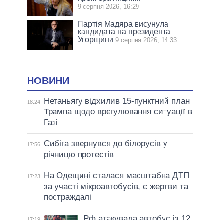
9 серпня 2026, 16:29
Партія Мадяра висунула
кандидата на президента
Угорщини
9 серпня 2026, 14:33
НОВИНИ
Нетаньягу відхилив 15-пунктний план
18:24
Трампа щодо врегулювання ситуації в
Газі
Сибіга звернувся до білорусів у
17:56
річницю протестів
На Одещині сталася масштабна ДТП
17:23
за участі мікроавтобусів, є жертви та
постраждалі
Рф атакувала автобус із 12
17:19