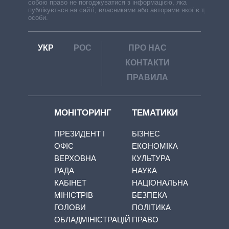
собою право не погоджуватися з інформацією, яка
публікується на сайті, власниками або авторами якої є треті
особи.
УКР
РОС
ПРО НАС
КОНТАКТИ
ПРАВИЛА
МОНІТОРИНГ
ТЕМАТИКИ
ПРЕЗИДЕНТ І
БІЗНЕС
ОФІС
ЕКОНОМІКА
ВЕРХОВНА
КУЛЬТУРА
РАДА
НАУКА
КАБІНЕТ
НАЦІОНАЛЬНА
МІНІСТРІВ
БЕЗПЕКА
ГОЛОВИ
ПОЛІТИКА
ОБЛАДМІНІСТРАЦІЙ
ПРАВО