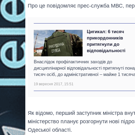
Про це повідомляє прес-служба МВС, пере
Цигикал: 6 тисяч
прикордонників
притягнули до
відповідальності
Внаслідок профілактичних заходів до
дисциплінарної відповідальності притягнуті пона
тисяч осіб, до адміністративної – майже 1 тисяча
19 вересня 2017, 15:51
Як відомо, перший заступник міністра вну
міністерство планує розгорнути нові підро
Одеської області.