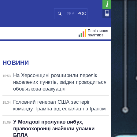
УКР
РОС
Порівняння
політиків
ЦІЙ
МЕРИ МІСТ
ВСІ ПЕРСОНИ
НОВИНИ
На Херсонщині розширили перелік
15:53
населених пунктів, звідки проводиться
обов'язкова евакуація
Головний генерал США застеріг
15:34
команду Трампа від ескалації з Іраном
У Молдові пролунав вибух,
15:09
правоохоронці знайшли уламки
БПЛА