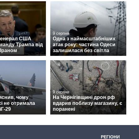
9 серпня
генерал США
Одна з наймасштабніших
оманду Трампа від
атак року: частина Одеси
 Іраном
залишилася без світла
9 серпня
яснив, чому
На Чернігівщині дрон рф
сі не отримала
вдарив поблизу магазину, є
іГ-29
поранені
РЕГІОНИ