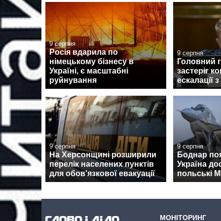
9 серпня
Росія вдарила по
9 серпня
німецькому бізнесу в
Головний 
Україні, є масштабні
застеріг к
руйнування
ескалації з
9 серпня
9 серпня
На Херсонщині розширили
Боднар по
перелік населених пунктів
Україна до
для обов'язкової евакуації
польські М
МОНІТОРИНГ