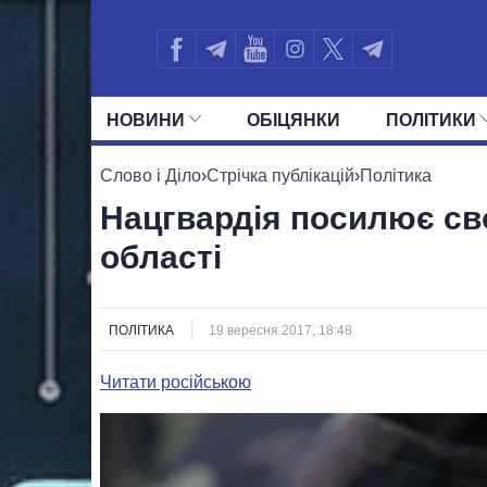
НОВИНИ
ОБIЦЯНКИ
ПОЛIТИКИ
УСІ ПОЛІТИКИ
ПРЕЗИДЕНТ І ОФ
Слово і Діло
›
Стрічка публікацій
›
Політика
Нацгвардія посилює св
області
ПОЛІТИКА
19 вересня 2017, 18:48
Читати російською