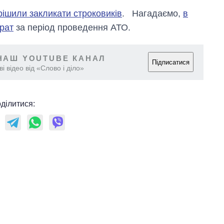
рішили закликати строковиків
. Нагадаємо,
в
рат
за період проведення АТО.
НАШ YOUTUBE КАНАЛ
Підписатися
і відео від «Слово і діло»
ділитися: