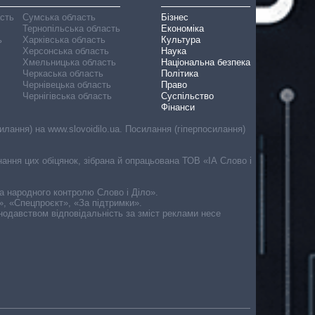
асть
Сумська область
Бізнес
Тернопільська область
Економіка
ь
Харківська область
Культура
Херсонська область
Наука
Хмельницька область
Національна безпека
Черкаська область
Політика
Чернівецька область
Право
Чернігівська область
Суспільство
Фінанси
лання) на www.slovoidilo.ua. Посилання (гіперпосилання)
онання цих обіцянок, зібрана й опрацьована ТОВ «ІА Слово і
ма народного контролю Слово і Діло».
», «Спецпроєкт», «За підтримки».
онодавством відповідальність за зміст реклами несе