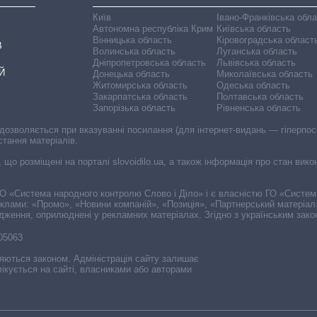
Київ
Івано-Франківська обл
Автономна республіка Крим
Київська область
Вінницька область
Кіровоградська област
В
Волинська область
Луганська область
Дніпропетровська область
Львівська область
Й
Донецька область
Миколаївська область
Житомирська область
Одеська область
Закарпатська область
Полтавська область
Запорізька область
Рівненська область
 дозволяється при вказуванні посилання (для інтернет-видань — гіперпоси
стання матеріалів.
, що розміщені на порталі slovoidilo.ua, а також інформація про стан вик
і ГО «Система народного контролю Слово і Діло» і є власністю ГО «Систе
еклами: «Промо», «Новини компаній», «Позиція», «Партнерський матеріал
судження, оприлюднені у рекламних матеріалах. Згідно з українським зак
-05063
няються законом. Адміністрація сайту залишає
ікується на сайті, власниками або авторами