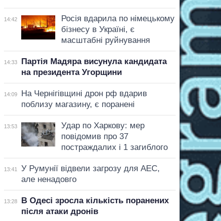
Росія вдарила по німецькому
14:42
бізнесу в Україні, є
масштабні руйнування
Партія Мадяра висунула кандидата
14:33
на президента Угорщини
На Чернігівщині дрон рф вдарив
14:09
поблизу магазину, є поранені
Удар по Харкову: мер
13:53
повідомив про 37
постраждалих і 1 загиблого
У Румунії відвели загрозу для АЕС,
13:41
але ненадовго
В Одесі зросла кількість поранених
13:28
після атаки дронів