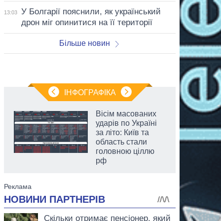
У Болгарії пояснили, як український
13:03
дрон міг опинитися на її території
Більше новин
ІНФОГРАФІКА
Вісім масованих
ударів по Україні
за літо: Київ та
область стали
головною ціллю
рф