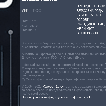
ПРЕЗИДЕНТ І ОФІС
УКР
РОС
ВЕРХОВНА РАДА
КАБІНЕТ МІНІСТРІ
ГОЛОВИ
ПРО НАС
ОБЛАДМІНІСТРАЦІ
КОНТАКТИ
МЕРИ МІСТ
ПРАВИЛА
ВСІ ПЕРСОНИ
Використання будь-яких матеріалів, розміщених на сайті,
обов’язкове незалежно від повного або часткового викори
Аналітична інформація про обіцянки політиків і чиновників
Діло» і є власністю ТОВ «ІА Слово і Діло».
Інфографіки, розміщені на порталі slovoidilo.ua, створен
Матеріали, відмічені значками, публікуються на правах р
Редакція не несе відповідальності за факти та оціночні 
рекламодавець.
Cуб'єкт у сфері онлайн-медіа. Ідентифікатор медіа – R40
© 2009—2026
«Слово і Діло»
.
Всі права захищені і охоро
за собою право не погоджуватися з інформацією, яка публ
якої є треті особи.
Налаштування конфіденційності та файлів cookie