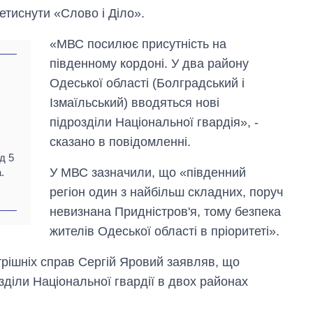
тиснути «Слово і Діло».
«МВС посилює присутність на
південному кордоні. У два району
Одеської області (Болградський і
Ізмаїльський) вводяться нові
підрозділи Національної гвардія», -
сказано в повідомленні.
д 5
Дефіцит пам’яті:
У МВС зазначили, що «південний
.
як зріс попит на
чипи за останні
регіон один з найбільш складних, поруч
роки і що
невизнана Придністров'я, тому безпека
прогнозують на
2027-й
жителів Одеської області в пріоритеті».
трішніх справ Сергій Яровий заявляв, що
зділи Національної гвардії в двох районах