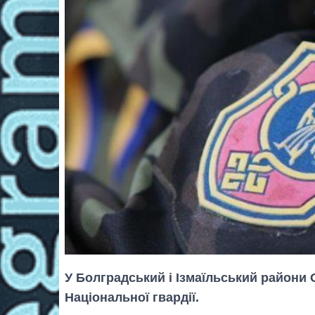
У Болградський і Ізмаїльський райони 
Національної гвардії.