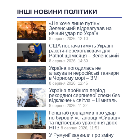
ІНШІ НОВИНИ ПОЛІТИКИ
«Не хоче лише путін»:
Зеленський відреагував на
нічний удар по Україні
8 серпня 2026, 12:10
США постачатимуть Україні
ракети-перехоплювачі для
Patriot щомісяця – Зеленський
8 серпня 2026, 14:39
Україна погодилась не
атакувати неросійські танкери
в Чорному морі – ЗМІ
8 серпня 2026, 12:46
Україна пройшла період
рекордної серпневої спеки без
відключень світла – Шмигаль
8 серпня 2026, 11:32
Генштаб повідомив про удар
по буровій установці «Сиваш»
та підтвердив ураження двох
НПЗ
8 серпня 2026, 11:51
У Румунії заявили про зміну