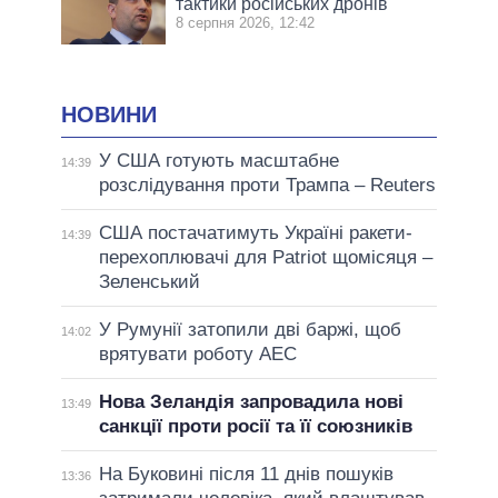
тактики російських дронів
8 серпня 2026, 12:42
НОВИНИ
У США готують масштабне
14:39
розслідування проти Трампа – Reuters
США постачатимуть Україні ракети-
14:39
перехоплювачі для Patriot щомісяця –
Зеленський
У Румунії затопили дві баржі, щоб
14:02
врятувати роботу АЕС
Нова Зеландія запровадила нові
13:49
санкції проти росії та її союзників
На Буковині після 11 днів пошуків
13:36