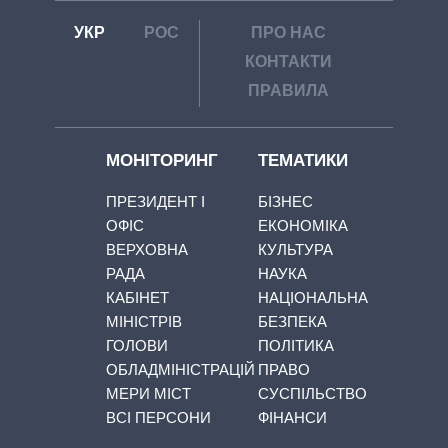
УКР
РОС
ПРО НАС
КОНТАКТИ
ПРАВИЛА
МОНІТОРИНГ
ТЕМАТИКИ
ПРЕЗИДЕНТ І
БІЗНЕС
ОФІС
ЕКОНОМІКА
ВЕРХОВНА
КУЛЬТУРА
РАДА
НАУКА
КАБІНЕТ
НАЦІОНАЛЬНА
МІНІСТРІВ
БЕЗПЕКА
ГОЛОВИ
ПОЛІТИКА
ОБЛАДМІНІСТРАЦІЙ
ПРАВО
МЕРИ МІСТ
СУСПІЛЬСТВО
ВСІ ПЕРСОНИ
ФІНАНСИ