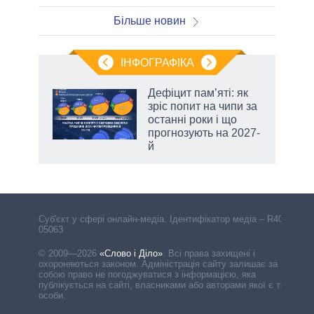
Більше новин
ІНФОГРАФІКА
 5
Дефіцит пам’яті: як
вго
зріс попит на чипи за
останні роки і що
прогнозують на 2027-
й
аспі
Cуб'єкт у сфері онлайн-медіа. Ідентифікатор медіа – R40-
05063
© 2009—2026
«Слово і Діло»
.
Всі права захищені і
охороняються законом. Адміністрація сайту залишає за
собою право не погоджуватися з інформацією, яка
публікується на сайті, власниками або авторами якої є треті
особи.