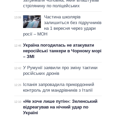
затримали чоловіка, який влаштував
стрілянину по поліцейських
Частина школярів
13:06
залишиться без підручників
на 1 вересня через удари
росії – МОН
Україна погодилась не атакувати
12:46
неросійські танкери в Чорному морі
– ЗМІ
У Румунії заявили про зміну тактики
12:42
російських дронів
Іспанія запровадила прикордонний
12:26
контроль для мандрівників з Італії
«Не хоче лише путін»: Зеленський
12:10
відреагував на нічний удар по
Україні