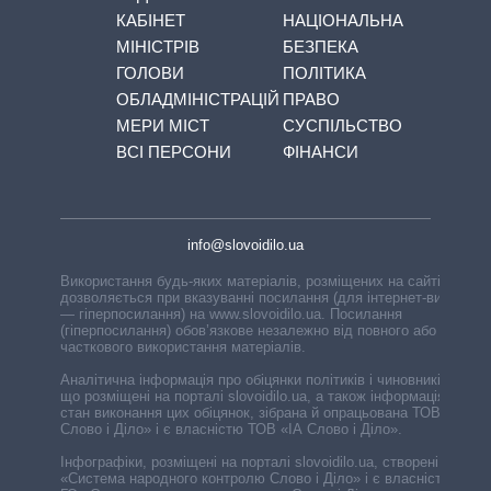
КАБІНЕТ
НАЦІОНАЛЬНА
МІНІСТРІВ
БЕЗПЕКА
ГОЛОВИ
ПОЛІТИКА
ОБЛАДМІНІСТРАЦІЙ
ПРАВО
МЕРИ МІСТ
СУСПІЛЬСТВО
ВСІ ПЕРСОНИ
ФІНАНСИ
info@slovoidilo.ua
Використання будь-яких матеріалів, розміщених на сайті,
дозволяється при вказуванні посилання (для інтернет-видань
— гіперпосилання) на www.slovoidilo.ua. Посилання
(гіперпосилання) обов’язкове незалежно від повного або
часткового використання матеріалів.
Аналітична інформація про обіцянки політиків і чиновників,
що розміщені на порталі slovoidilo.ua, а також інформація про
стан виконання цих обіцянок, зібрана й опрацьована ТОВ «ІА
Слово і Діло» і є власністю ТОВ «ІА Слово і Діло».
Інфографіки, розміщені на порталі slovoidilo.ua, створені ГО
«Система народного контролю Слово і Діло» і є власністю