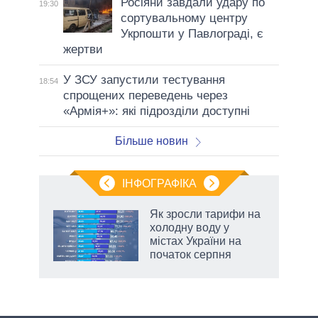
Росіяни завдали удару по
19:30
сортувальному центру
Укрпошти у Павлограді, є
жертви
У ЗСУ запустили тестування
18:54
спрощених переведень через
«Армія+»: які підрозділи доступні
Більше новин
ІНФОГРАФІКА
Як зросли тарифи на
ть
холодну воду у
містах України на
початок серпня