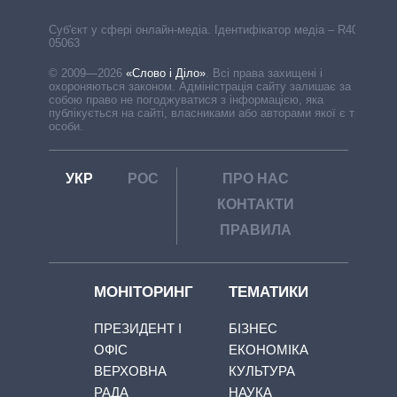
Cуб'єкт у сфері онлайн-медіа. Ідентифікатор медіа – R40-
05063
© 2009—2026
«Слово і Діло»
.
Всі права захищені і
охороняються законом. Адміністрація сайту залишає за
собою право не погоджуватися з інформацією, яка
публікується на сайті, власниками або авторами якої є треті
особи.
УКР
РОС
ПРО НАС
КОНТАКТИ
ПРАВИЛА
МОНІТОРИНГ
ТЕМАТИКИ
ПРЕЗИДЕНТ І
БІЗНЕС
ОФІС
ЕКОНОМІКА
ВЕРХОВНА
КУЛЬТУРА
РАДА
НАУКА