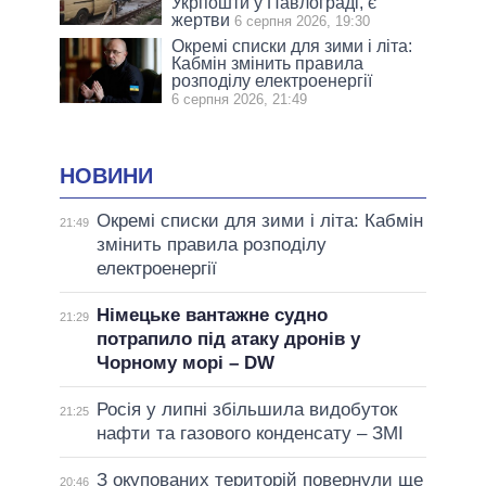
Укрпошти у Павлограді, є
жертви
6 серпня 2026, 19:30
Окремі списки для зими і літа:
Кабмін змінить правила
розподілу електроенергії
6 серпня 2026, 21:49
НОВИНИ
Окремі списки для зими і літа: Кабмін
21:49
змінить правила розподілу
електроенергії
Німецьке вантажне судно
21:29
потрапило під атаку дронів у
Чорному морі – DW
Росія у липні збільшила видобуток
21:25
нафти та газового конденсату – ЗМІ
З окупованих територій повернули ще
20:46