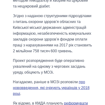
методом гемодіалізу й хворим на цукровий
та нецукровий діабет.
Згідно з наданою структурними підрозділами
з питань охорони здоров'я обласних та
Київської міської державних адміністрацій
інформацією, незабезпеченість комунальних
закладів охорони здоров'я фондом оплати
праці з нарахуваннями на 2017 рік становить
2 мільйони 758 тисяч 600 гривень.
Проект розпорядження буде оперативно
ухвалений на одному з чергових засідань
уряду, обіцяють у МОЗі.
Нагадаємо, раніше в МОЗі розповіли
про
нововведення, які очікують українців у 2018
році
.
Як відомо, в КМДА планують
реформувати