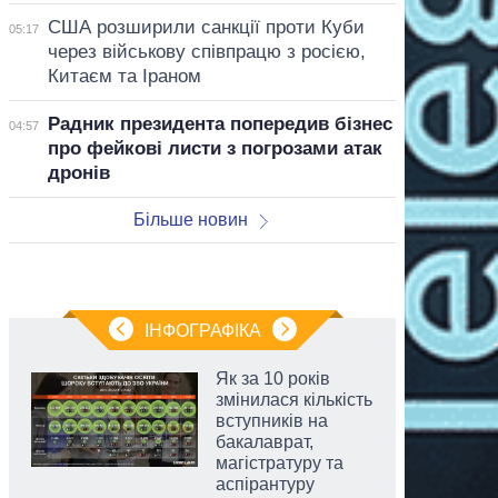
США розширили санкції проти Куби
05:17
через військову співпрацю з росією,
Китаєм та Іраном
Радник президента попередив бізнес
04:57
про фейкові листи з погрозами атак
дронів
Більше новин
ІНФОГРАФІКА
Як за 10 років
змінилася кількість
вступників на
бакалаврат,
магістратуру та
аспірантуру