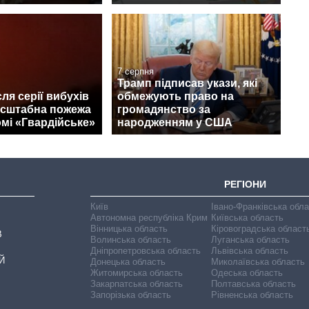
7 серпня
Трамп підписав укази, які
ля серії вибухів
обмежують право на
асштабна пожежа
громадянство за
мі «Гвардійське»
народженням у США
РЕГІОНИ
Київ
Івано-Франківська обл
Автономна республіка Крим
Київська область
Вінницька область
Кіровоградська област
В
Волинська область
Луганська область
Дніпропетровська область
Львівська область
Й
Донецька область
Миколаївська область
Житомирська область
Одеська область
Закарпатська область
Полтавська область
Запорізька область
Рівненська область