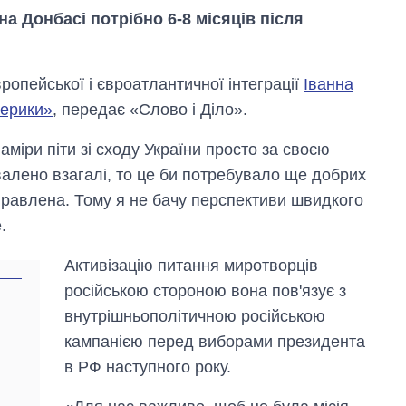
а Донбасі потрібно 6-8 місяців після
ропейської і євроатлантичної інтеграції
Іванна
ерики»
, передає «Слово і Діло».
аміри піти зі сходу України просто за своєю
валено взагалі, то це би потребувало ще добрих
ідправлена. Тому я не бачу перспективи швидкого
.
Активізацію питання миротворців
російською стороною вона пов'язує з
Скільки картоплі
внутрішньополітичною російською
вирощували в
кампанією перед виборами президента
Україні до і під час
великої війни
в РФ наступного року.