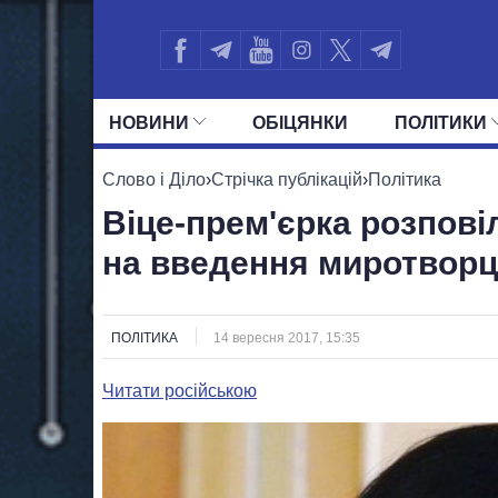
НОВИНИ
ОБIЦЯНКИ
ПОЛIТИКИ
УСІ ПОЛІТИКИ
ПРЕЗИДЕНТ І ОФ
Слово і Діло
›
Стрічка публікацій
›
Політика
Віце-прем'єрка розповіл
на введення миротворц
ПОЛІТИКА
14 вересня 2017, 15:35
Читати російською