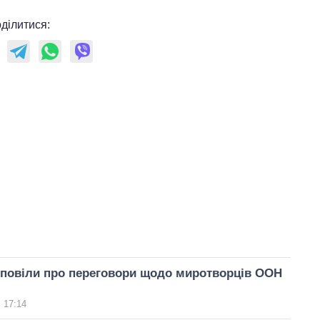
ділитися:
зповіли про переговори щодо миротворців ООН
 17:14