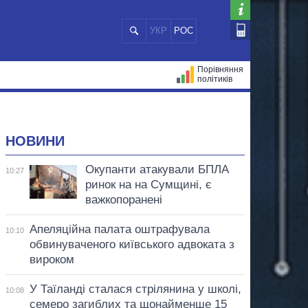
УКР
РОС
Порівняння
політиків
ЦІЙ
МЕРИ МІСТ
ВСІ ПЕРСОНИ
НОВИНИ
Окупанти атакували БПЛА
10:27
ринок на на Сумщині, є
важкопоранені
Апеляційна палата оштрафувала
10:10
обвинуваченого київського адвоката з
вироком
У Таїланді сталася стрілянина у школі,
10:08
семеро загиблих та щонайменше 15