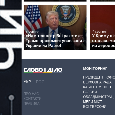
7 серпня
7 серпня
«Нам теж потрібні ракети»:
У Криму піс
Трамп прокоментував запит
сталась м
України на Patriot
на аеродро
МОНІТОРИНГ
ПРЕЗИДЕНТ І ОФІС
УКР
РОС
ВЕРХОВНА РАДА
КАБІНЕТ МІНІСТРІ
ГОЛОВИ
ПРО НАС
ОБЛАДМІНІСТРАЦІ
КОНТАКТИ
МЕРИ МІСТ
ПРАВИЛА
ВСІ ПЕРСОНИ