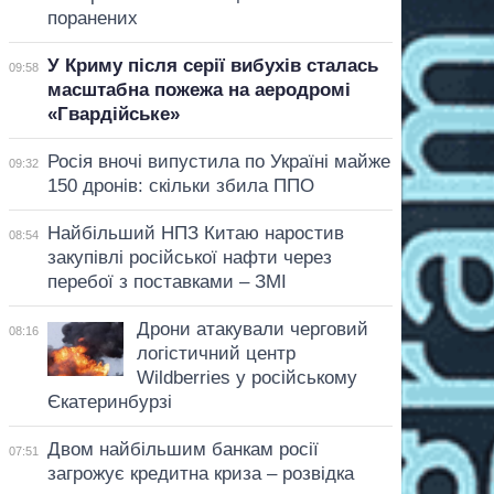
поранених
У Криму після серії вибухів сталась
09:58
масштабна пожежа на аеродромі
«Гвардійське»
Росія вночі випустила по Україні майже
09:32
150 дронів: скільки збила ППО
Найбільший НПЗ Китаю наростив
08:54
закупівлі російської нафти через
перебої з поставками – ЗМІ
Дрони атакували черговий
08:16
логістичний центр
Wildberries у російському
Єкатеринбурзі
Двом найбільшим банкам росії
07:51
загрожує кредитна криза – розвідка