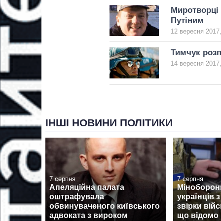
Миротворці н
Путіним
12 вересня 2017,
Тимчук розп
14 вересня 2017,
ІНШІ НОВИНИ ПОЛІТИКИ
7 серпня
7 серпня
Апеляційна палата
Міноборон
оштрафувала
українців 
обвинуваченого київського
звірки вій
адвоката з вироком
що відомо