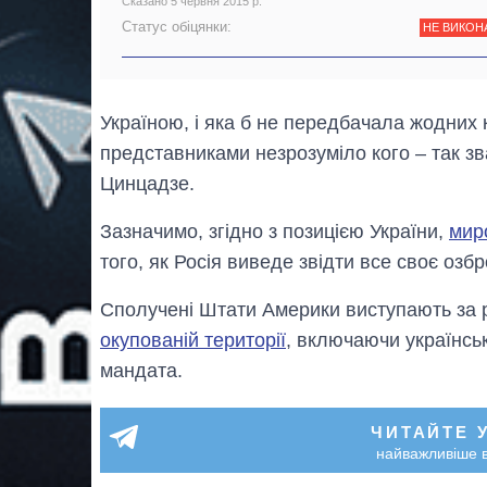
Сказано 5 червня 2015 р.
Статус обіцянки:
НЕ ВИКОН
Україною, і яка б не передбачала жодних 
представниками незрозуміло кого – так з
Цинцадзе.
Зазначимо, згідно з позицією України,
мир
того, як Росія виведе звідти все своє озб
Сполучені Штати Америки виступають за 
окупованій території
, включаючи українськ
мандата.
ЧИТАЙТЕ 
найважливіше в