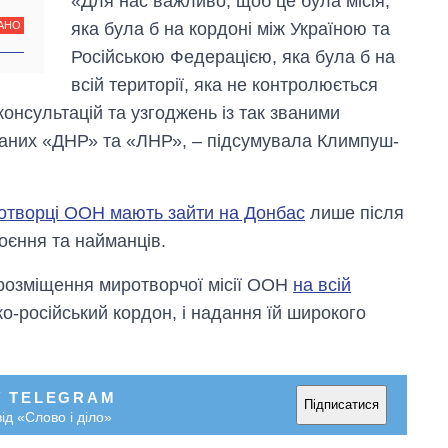
«Для нас важливо, щоб це була місія,
яка була б на кордоні між Україною та
АНО
Російською Федерацією, яка була б на
всій території, яка не контролюється
консультацій та узгоджень із так званими
ваних «ДНР» та «ЛНР», – підсумувала Климпуш-
отворці ООН мають зайти на Донбас
лише після
роєння та найманців.
розміщення миротворчої місії ООН
на всій
о-російський кордон, і надання їй широкого
У TELEGRAM
Підписатися
ід «Слово і діло»