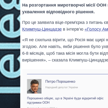
На розгортання миротворчої місії ООН н
ухвалення відповідного рішення.
Про це заявила віце-прем'єрка з питань єв
Климпуш-Цинцадзе
в інтерв’ю
«Голосу Ам
«Я не схильна вірити, що Росія має щирі н
згодою. Але навіть, якби рішення було ух
6-8 місяців, щоб така місія могла бути в
вирішення», – сказала Климпуш-Цинцадзе
Петро Порошенко
Народний депутат України
Порошенко обіцяє, що в Україні буде відкритий офіс
підтримки ООН