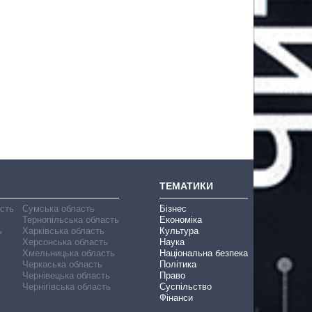
ТЕМАТИКИ
асть
Сумська область
Бізнес
Тернопільська область
Економіка
ь
Харківська область
Культура
Херсонська область
Наука
Хмельницька область
Національна безпека
Черкаська область
Політика
Чернівецька область
Право
Чернігівська область
Суспільство
Фінанси