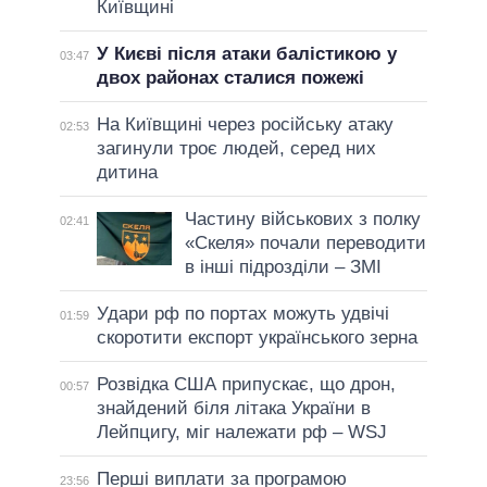
Київщині
У Києві після атаки балістикою у
03:47
двох районах сталися пожежі
На Київщині через російську атаку
02:53
загинули троє людей, серед них
дитина
Частину військових з полку
02:41
«Скеля» почали переводити
в інші підрозділи – ЗМІ
Удари рф по портах можуть удвічі
01:59
скоротити експорт українського зерна
Розвідка США припускає, що дрон,
00:57
знайдений біля літака України в
Лейпцигу, міг належати рф – WSJ
Перші виплати за програмою
23:56