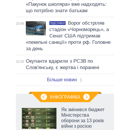
«Пакунок школяра» вже надходять:
що потрібно знати батькам
Ворог обстріляв
ПІДСУМКИ
23:09
стадіон «Чорноморець», а
Сенат США підтримав
«пекельні санкції» проти рф. Головне
за день
Окупанти вдарили з РСЗВ по
22:29
Слов'янську, є жертва і поранені
Більше новин
ІНФОГРАФІКА
Як змінився бюджет
 за
Міністерства
асть
оборони за 13 років
війни з росією