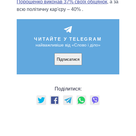
Порошенко виконав 37% своїх обіцянок
, а за
всю політичну кар'єру – 40% .
ЧИТАЙТЕ У TELEGRAM
найважливіше від «Слово і діло»
Підписатися
Поділитися: