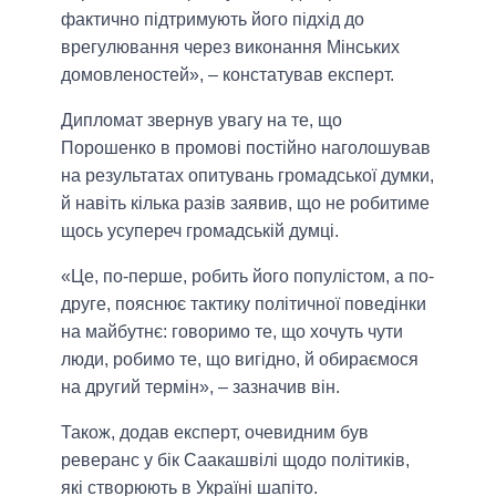
фактично підтримують його підхід до
врегулювання через виконання Мінських
домовленостей», – констатував експерт.
Дипломат звернув увагу на те, що
Порошенко в промові постійно наголошував
на результатах опитувань громадської думки,
й навіть кілька разів заявив, що не робитиме
щось усупереч громадській думці.
«Це, по-перше, робить його популістом, а по-
друге, пояснює тактику політичної поведінки
на майбутнє: говоримо те, що хочуть чути
люди, робимо те, що вигідно, й обираємося
на другий термін», – зазначив він.
Також, додав експерт, очевидним був
реверанс у бік Саакашвілі щодо політиків,
які створюють в Україні шапіто.