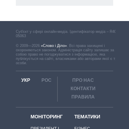
Cуб'єкт у сфері онлайн-медіа. Ідентифікатор медіа – R40-
05063
© 2009—2026
«Слово і Діло»
.
Всі права захищені і
охороняються законом. Адміністрація сайту залишає за
собою право не погоджуватися з інформацією, яка
публікується на сайті, власниками або авторами якої є треті
особи.
УКР
РОС
ПРО НАС
КОНТАКТИ
ПРАВИЛА
МОНІТОРИНГ
ТЕМАТИКИ
ПРЕЗИДЕНТ І
БІЗНЕС