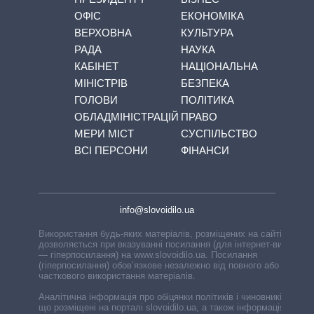
ОФІС
ЕКОНОМІКА
ВЕРХОВНА
КУЛЬТУРА
РАДА
НАУКА
КАБІНЕТ
НАЦІОНАЛЬНА
МІНІСТРІВ
БЕЗПЕКА
ГОЛОВИ
ПОЛІТИКА
ОБЛАДМІНІСТРАЦІЙ
ПРАВО
МЕРИ МІСТ
СУСПІЛЬСТВО
ВСІ ПЕРСОНИ
ФІНАНСИ
info@slovoidilo.ua
Використання будь-яких матеріалів, розміщених на сайті,
дозволяється при вказуванні посилання (для інтернет-видань
— гіперпосилання) на www.slovoidilo.ua. Посилання
(гіперпосилання) обов’язкове незалежно від повного або
часткового використання матеріалів.
Аналітична інформація про обіцянки політиків і чиновників,
що розміщені на порталі slovoidilo.ua, а також інформація про