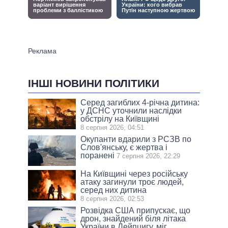
ІНШІ НОВИНИ ПОЛІТИКИ
Серед загиблих 4-річна дитина:
у ДСНС уточнили наслідки
обстрілу на Київщині
8 серпня 2026, 04:51
Окупанти вдарили з РСЗВ по
Слов'янську, є жертва і
поранені
7 серпня 2026, 22:29
На Київщині через російську
атаку загинули троє людей,
серед них дитина
8 серпня 2026, 02:53
Розвідка США припускає, що
дрон, знайдений біля літака
України в Лейпцигу, міг