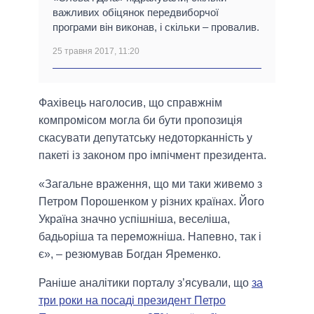
важливих обіцянок передвиборчої
програми він виконав, і скільки – провалив.
25 травня 2017, 11:20
Фахівець наголосив, що справжнім
компромісом могла би бути пропозиція
скасувати депутатську недоторканність у
пакеті із законом про імпічмент президента.
«Загальне враження, що ми таки живемо з
Петром Порошенком у різних країнах. Його
Україна значно успішніша, веселіша,
бадьоріша та переможніша. Напевно, так і
є», – резюмував Богдан Яременко.
Раніше аналітики порталу з’ясували, що
за
три роки на посаді президент Петро