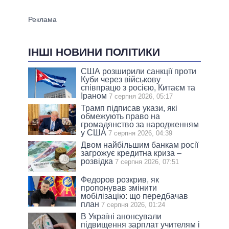
ІНШІ НОВИНИ ПОЛІТИКИ
США розширили санкції проти
Куби через військову
співпрацю з росією, Китаєм та
Іраном
7 серпня 2026, 05:17
Трамп підписав укази, які
обмежують право на
громадянство за народженням
у США
7 серпня 2026, 04:39
Двом найбільшим банкам росії
загрожує кредитна криза –
розвідка
7 серпня 2026, 07:51
Федоров розкрив, як
пропонував змінити
мобілізацію: що передбачав
план
7 серпня 2026, 01:24
В Україні анонсували
підвищення зарплат учителям і