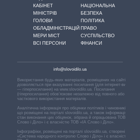
КАБІНЕТ
НАЦІОНАЛЬНА
МІНІСТРІВ
БЕЗПЕКА
ГОЛОВИ
ПОЛІТИКА
ОБЛАДМІНІСТРАЦІЙ
ПРАВО
МЕРИ МІСТ
СУСПІЛЬСТВО
ВСІ ПЕРСОНИ
ФІНАНСИ
info@slovoidilo.ua
Використання будь-яких матеріалів, розміщених на сайті,
дозволяється при вказуванні посилання (для інтернет-видань
— гіперпосилання) на www.slovoidilo.ua. Посилання
(гіперпосилання) обов’язкове незалежно від повного або
часткового використання матеріалів.
Аналітична інформація про обіцянки політиків і чиновників,
що розміщені на порталі slovoidilo.ua, а також інформація про
стан виконання цих обіцянок, зібрана й опрацьована ТОВ «ІА
Слово і Діло» і є власністю ТОВ «ІА Слово і Діло».
Інфографіки, розміщені на порталі slovoidilo.ua, створені ГО
«Система народного контролю Слово і Діло» і є власністю