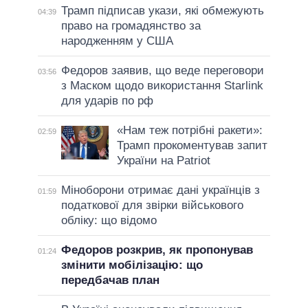
Трамп підписав укази, які обмежують
04:39
право на громадянство за
народженням у США
Федоров заявив, що веде переговори
03:56
з Маском щодо використання Starlink
для ударів по рф
«Нам теж потрібні ракети»:
02:59
Трамп прокоментував запит
України на Patriot
Міноборони отримає дані українців з
01:59
податкової для звірки військового
обліку: що відомо
Федоров розкрив, як пропонував
01:24
змінити мобілізацію: що
передбачав план