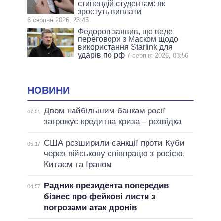
стипендій студентам: як
зростуть виплати
6 серпня 2026, 23:45
Федоров заявив, що веде
переговори з Маском щодо
використання Starlink для
ударів по рф
7 серпня 2026, 03:56
НОВИНИ
Двом найбільшим банкам росії
07:51
загрожує кредитна криза – розвідка
США розширили санкції проти Куби
05:17
через військову співпрацю з росією,
Китаєм та Іраном
Радник президента попередив
04:57
бізнес про фейкові листи з
погрозами атак дронів