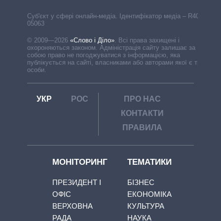
Cуб'єкт у сфері онлайн-медіа. Ідентифікатор медіа – R40-
05063
© 2009—2026
«Слово і Діло»
.
Всі права захищені і
охороняються законом. Адміністрація сайту залишає за
собою право не погоджуватися з інформацією, яка
публікується на сайті, власниками або авторами якої є треті
особи.
УКР
РОС
ПРО НАС
КОНТАКТИ
ПРАВИЛА
МОНІТОРИНГ
ТЕМАТИКИ
ПРЕЗИДЕНТ І
БІЗНЕС
ОФІС
ЕКОНОМІКА
ВЕРХОВНА
КУЛЬТУРА
РАДА
НАУКА