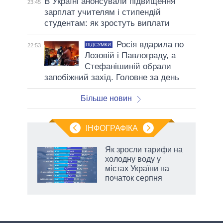
В Україні анонсували підвищення
23:45
зарплат учителям і стипендій
студентам: як зростуть виплати
Росія вдарила по
ПІДСУМКИ
22:53
Лозовій і Павлограду, а
Стефанішиній обрали
запобіжний захід. Головне за день
Більше новин
ІНФОГРАФІКА
нтів:
Як зросли тарифи на
 і
холодну воду у
nAI
містах України на
початок серпня