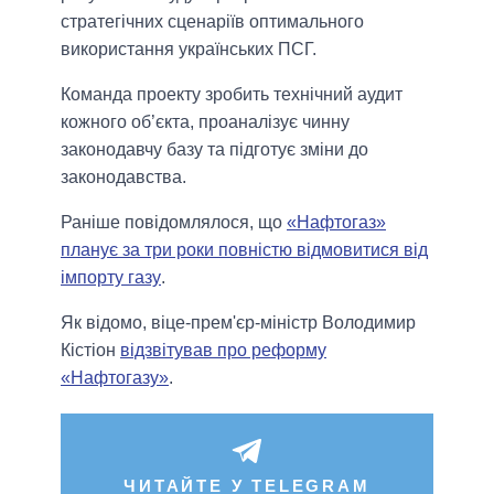
стратегічних сценаріїв оптимального
використання українських ПСГ.
Команда проекту зробить технічний аудит
кожного об’єкта, проаналізує чинну
законодавчу базу та підготує зміни до
законодавства.
Раніше повідомлялося, що
«Нафтогаз»
планує за три роки повністю відмовитися від
імпорту газу
.
Як відомо, віце-прем'єр-міністр Володимир
Кістіон
відзвітував про реформу
«Нафтогазу»
.
ЧИТАЙТЕ У TELEGRAM