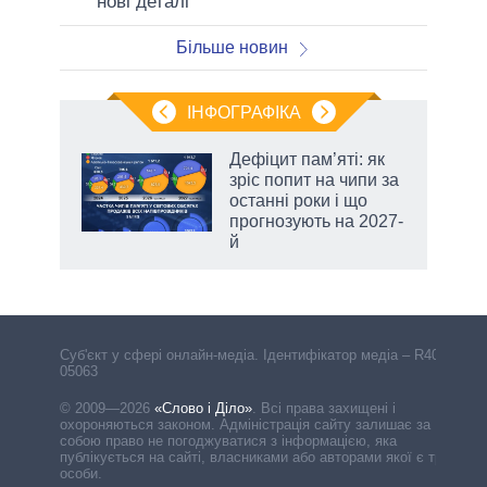
нові деталі
Більше новин
ІНФОГРАФІКА
 5
Дефіцит пам’яті: як
вго
зріс попит на чипи за
останні роки і що
прогнозують на 2027-
й
Cуб'єкт у сфері онлайн-медіа. Ідентифікатор медіа – R40-
05063
© 2009—2026
«Слово і Діло»
.
Всі права захищені і
охороняються законом. Адміністрація сайту залишає за
собою право не погоджуватися з інформацією, яка
публікується на сайті, власниками або авторами якої є треті
особи.