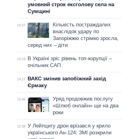
умовний строк ексголову села на
Сумщині
Кількість постраждалих
14:27
внаслідок удару по
Запоріжжю стрімко зросла,
серед них – діти
В Україні зріс рівень топ-корупції –
14:19
очільник САП
ВАКС змінив запобіжний захід
14:17
Єрмаку
Уряд продовжив послугу
13:46
«Шлюб онлайн» ще на два
роки
У Лейпцигу дрон врізався у крило
13:38
українського Ан-124: ЗМІ розкрили