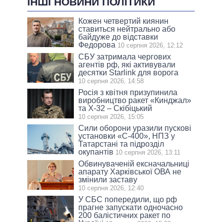
ІНШІ НОВИНИ ПОЛІТИКИ
Кожен четвертий киянин
ставиться нейтрально або
байдуже до відставки
Федорова
10 серпня 2026, 12:12
СБУ затримала чергових
агентів рф, які активували
десятки Starlink для ворога
10 серпня 2026, 14:58
Росія з квітня призупинила
виробництво ракет «Кинджал»
та Х-32 – Скібіцький
10 серпня 2026, 15:05
Сили оборони уразили пускові
установки «С-400», НПЗ у
Татарстані та підрозділ
окупантів
10 серпня 2026, 13:11
Обвинуваченій ексначальниці
апарату Харківської ОВА не
змінили заставу
10 серпня 2026, 12:40
У СБС попередили, що рф
прагне запускати одночасно
200 балістичних ракет по