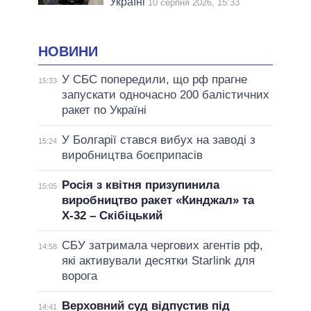
Україні
10 серпня 2026, 15:33
НОВИНИ
У СБС попередили, що рф прагне
15:33
запускати одночасно 200 балістичних
ракет по Україні
У Болгарії стався вибух на заводі з
15:24
виробництва боєприпасів
Росія з квітня призупинила
15:05
виробництво ракет «Кинджал» та
Х-32 – Скібіцький
СБУ затримала чергових агентів рф,
14:58
які активували десятки Starlink для
ворога
Верховний суд відпустив під
14:41