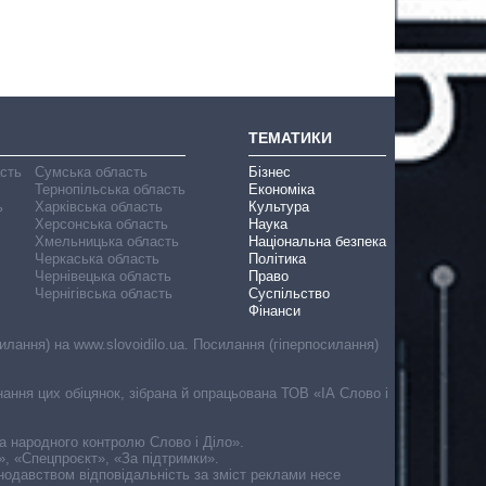
ТЕМАТИКИ
асть
Сумська область
Бізнес
Тернопільська область
Економіка
ь
Харківська область
Культура
Херсонська область
Наука
Хмельницька область
Національна безпека
Черкаська область
Політика
Чернівецька область
Право
Чернігівська область
Суспільство
Фінанси
лання) на www.slovoidilo.ua. Посилання (гіперпосилання)
онання цих обіцянок, зібрана й опрацьована ТОВ «ІА Слово і
ма народного контролю Слово і Діло».
», «Спецпроєкт», «За підтримки».
онодавством відповідальність за зміст реклами несе