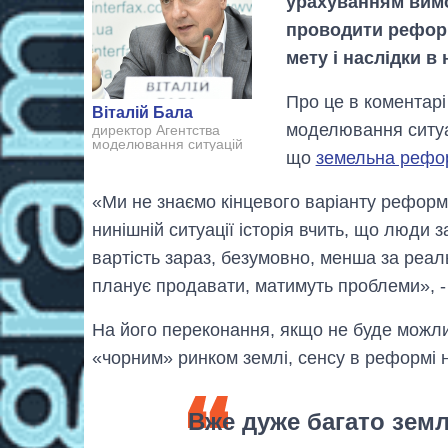
урахуванням вим
проводити реформу
мету і наслідки в
Про це в коментарі
Віталій Бала
моделювання ситуа
директор Агентства
моделювання ситуацій
що
земельна рефор
«Ми не знаємо кінцевого варіанту реформ
нинішній ситуації історія вчить, що люди 
вартість зараз, безумовно, менша за реальн
планує продавати, матимуть проблеми», - 
На його переконання, якщо не буде можлив
«чорним» ринком землі, сенсу в реформі 
Вже дуже багато земл