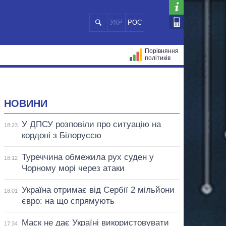
УКР
РОС
Порівняння
політиків
ЦІЙ
МЕРИ МІСТ
ВСІ ПЕРСОНИ
НОВИНИ
У ДПСУ розповіли про ситуацію на
18:23
кордоні з Білоруссю
Туреччина обмежила рух суден у
18:12
Чорному морі через атаки
Україна отримає від Сербії 2 мільйони
18:01
євро: на що спрямують
Маск не дає Україні використовувати
17:34