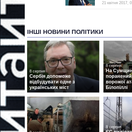
21 квітня 2017, 0
ІНШІ НОВИНИ ПОЛІТИКИ
8 серпня
На Сумщині
8 серпня
Сербія допоможе
поранений
відбудувати одне з
ворожої ат
українських міст
Білопіллі
8 серпня
ЄС виділив