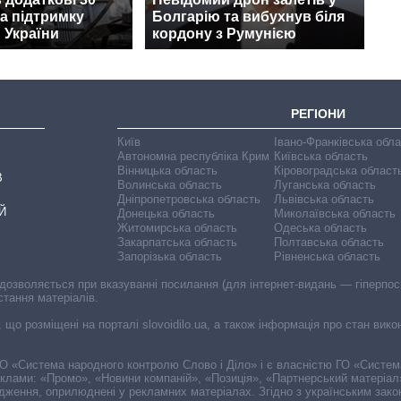
а підтримку
Болгарію та вибухнув біля
 України
кордону з Румунією
РЕГІОНИ
Київ
Івано-Франківська обл
Автономна республіка Крим
Київська область
Вінницька область
Кіровоградська област
В
Волинська область
Луганська область
Дніпропетровська область
Львівська область
Й
Донецька область
Миколаївська область
Житомирська область
Одеська область
Закарпатська область
Полтавська область
Запорізька область
Рівненська область
 дозволяється при вказуванні посилання (для інтернет-видань — гіперпоси
стання матеріалів.
, що розміщені на порталі slovoidilo.ua, а також інформація про стан вик
і ГО «Система народного контролю Слово і Діло» і є власністю ГО «Систе
еклами: «Промо», «Новини компаній», «Позиція», «Партнерський матеріал
судження, оприлюднені у рекламних матеріалах. Згідно з українським зак