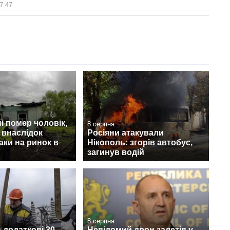
7:47
 помер чоловік,
8 серпня
 внаслідок
Росіяни атакували
аки на ринок в
Нікополь: згорів автобус,
загинув водій
8 серпня
 додаткові 30
Невідомий дрон залетів у