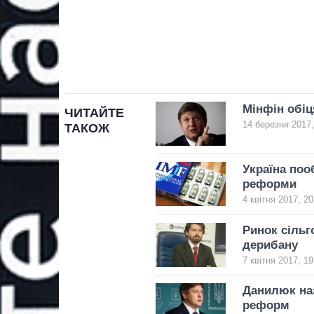
Мінфін обіц
ЧИТАЙТЕ
14 березня 2017,
ТАКОЖ
Україна поо
реформи
4 квітня 2017, 20
Ринок сільг
дерибану
7 квітня 2017, 19
Данилюк наз
реформ