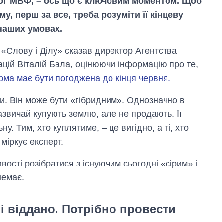
ог МВФ, – ось що є ключовим моментом. Щоб
, перш за все, треба розуміти її кінцеву
 наших умовах.
 «Слову і Ділу» сказав директор Агентства
цій Віталій Бала, оцінюючи інформацію про те,
ма має бути погоджена до кінця червня.
и. Він може бути «гібридним». Однозначно в
зазвичай купують землю, але не продають. Її
у. Тим, хто куплятиме, – це вигідно, а ті, хто
міркує експерт.
ості розібратися з існуючим сьогодні «сірим» і
немає.
і віддано. Потрібно провести