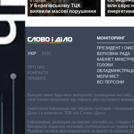
8 серпня
У Берегівському ТЦК
млн євро н
виявили масові порушення
енергетики
МОНІТОРИНГ
ПРЕЗИДЕНТ І ОФІС
УКР
РОС
ВЕРХОВНА РАДА
КАБІНЕТ МІНІСТРІ
ГОЛОВИ
ПРО НАС
ОБЛАДМІНІСТРАЦІ
КОНТАКТИ
МЕРИ МІСТ
ПРАВИЛА
ВСІ ПЕРСОНИ
Використання будь-яких матеріалів, розміщених на сайті,
обов’язкове незалежно від повного або часткового викори
Аналітична інформація про обіцянки політиків і чиновників
Діло» і є власністю ТОВ «ІА Слово і Діло».
Інфографіки, розміщені на порталі slovoidilo.ua, створен
Матеріали, відмічені значками, публікуються на правах р
Редакція не несе відповідальності за факти та оціночні 