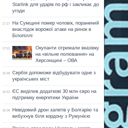
Starlink для ударів по рф і закликає до
угоди
На Сумщині помер чоловік, поранений
17:27
внаслідок ворожої атаки на ринок в
Білопіллі
Окупанти отримали вказівку
17:01
на «вільне полювання» на
Херсонщині – ОВА
Сербія допоможе відбудувати одне з
16:48
українських міст
ЄС виділив додаткові 30 млн євро на
16:42
підтримку енергетики України
Невідомий дрон залетів у Болгарію та
16:36
вибухнув біля кордону з Румунією