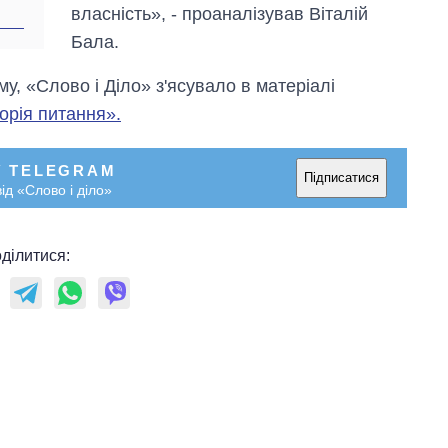
власність», - проаналізував Віталій
Бала.
, «Слово і Діло» з'ясувало в матеріалі
орія питання».
У TELEGRAM
Підписатися
ід «Слово і діло»
ділитися: