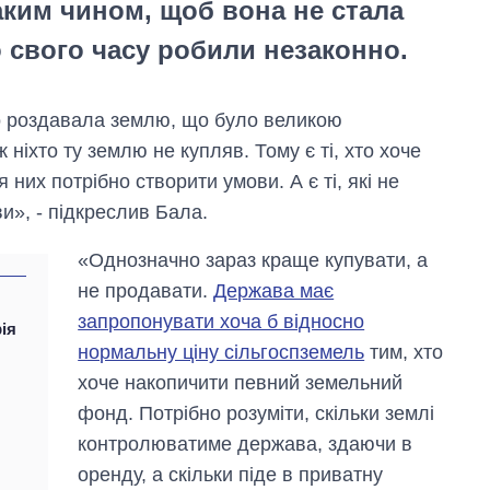
ким чином, щоб вона не стала
о свого часу робили незаконно.
о роздавала землю, що було великою
ніхто ту землю не купляв. Тому є ті, хто хоче
 них потрібно створити умови. А є ті, які не
и», - підкреслив Бала.
Від 1 місяця – до 5
років: хто і як
«Однозначно зараз краще купувати, а
довго обіймав
не продавати.
Держава має
посаду керівника
СЗР
запропонувати хоча б відносно
рія
нормальну ціну сільгоспземель
тим, хто
хоче накопичити певний земельний
фонд. Потрібно розуміти, скільки землі
контролюватиме держава, здаючи в
оренду, а скільки піде в приватну