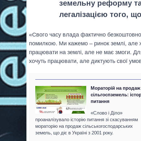
земельну реформу та
легалізацією того, щ
«Свого часу влада фактично безкоштовн
помилкою. Ми кажемо – ринок землі, але ж 
працювати на землі, але не має змоги. Для
хочуть працювати, але диктують свої умов
Мораторій на продаж
сільгоспземель: істо
питання
«Слово і Діло»
проаналізувало історію питання зі скасуванням
мораторію на продаж сільськогосподарських
земель, що діє в Україні з 2001 року.