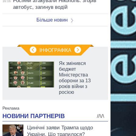
Росіяни атакували Нікополь: згорів
16:16
автобус, загинув водій
Більше новин
ІНФОГРАФІКА
Як змінився
бюджет
Міністерства
оборони за 13
років війни з
росією