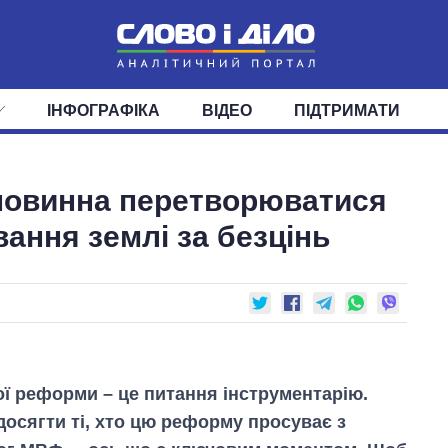
ІНФОГРАФІКА
ВІДЕО
ПІДТРИМАТИ
ІС
СТРІЧКА
ВЕРХОВНА РАДА
ПОДІЇ
СТАТТІ
КАБІНЕТ МІНІСТРІВ
ДУМКИ
ОГЛЯДИ
ГОЛОВИ ОБЛАДМІНІСТРА
ДАЙДЖЕСТИ
повинна перетворюватися
ПОЛІТИКА
ДЕПУТАТИ
ЕКОНОМІКА
КОМІТЕТИ
СУСПІЛЬСТВО
ФРАКЦІЇ
ОКРУГИ
СВІТ
вання землі за безцінь
ї реформи – це питання інструментарію.
досягти ті, хто цю реформу просуває з