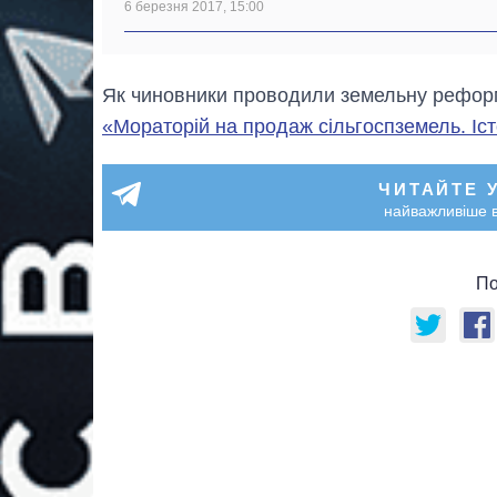
6 березня 2017, 15:00
Як чиновники проводили земельну реформу
«Мораторій на продаж сільгоспземель. Іст
ЧИТАЙТЕ 
найважливіше в
По