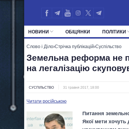
НОВИНИ
ОБIЦЯНКИ
ПОЛIТИКИ
УСІ ПОЛІТИКИ
ПРЕЗИДЕНТ І ОФ
Слово і Діло
›
Стрічка публікацій
›
Суспільство
Земельна реформа не 
на легалізацію скупову
СУСПІЛЬСТВО
31 травня 2017, 18:00
Читати російською
Питання земельно
Якої мети хочуть 