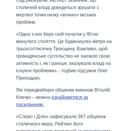
Підсумовуючи, експерт зазначив, що
столичній владі доведеться зрушити з
мертвої точки низку «вічних» міських
проблем.
«Одна з них бере свій початок у 80-их
минулого століття. Це будівництво метро на
трьохсоттисячну Троєщину. Важливо, щоб
громадянське суспільство не знизило свою
активність і, як і раніше, вказувало владі на
існуючі проблеми», - підбив підсумок Олег
Приходько.
Які передвиборні обіцянки виконав Віталій
Кличко – можна
ознайомитися за
посиланням.
«Слово і Діло» зафіксувало 367 обіцянок
столичного мера. Рейтинг його