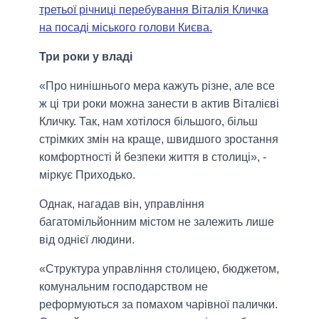
третьої річниці перебування Віталія Кличка
на посаді міського голови Києва.
Три роки у владі
«Про нинішнього мера кажуть різне, але все
ж ці три роки можна занести в актив Віталієві
Кличку. Так, нам хотілося більшого, більш
стрімких змін на краще, швидшого зростання
комфортності й безпеки життя в столиці», -
міркує Приходько.
Однак, нагадав він, управління
багатомільйонним містом не залежить лише
від однієї людини.
«Структура управління столицею, бюджетом,
комунальним господарством не
реформуються за помахом чарівної палички.