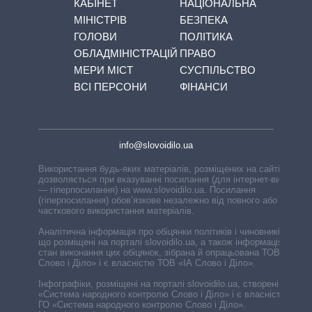
КАБІНЕТ
НАЦІОНАЛЬНА
МІНІСТРІВ
БЕЗПЕКА
ГОЛОВИ
ПОЛІТИКА
ОБЛАДМІНІСТРАЦІЙ
ПРАВО
МЕРИ МІСТ
СУСПІЛЬСТВО
ВСІ ПЕРСОНИ
ФІНАНСИ
info@slovoidilo.ua
Використання будь-яких матеріалів, розміщених на сайті,
дозволяється при вказуванні посилання (для інтернет-видань
— гіперпосилання) на www.slovoidilo.ua. Посилання
(гіперпосилання) обов’язкове незалежно від повного або
часткового використання матеріалів.
Аналітична інформація про обіцянки політиків і чиновників,
що розміщені на порталі slovoidilo.ua, а також інформація про
стан виконання цих обіцянок, зібрана й опрацьована ТОВ «ІА
Слово і Діло» і є власністю ТОВ «ІА Слово і Діло».
Інфографіки, розміщені на порталі slovoidilo.ua, створені ГО
«Система народного контролю Слово і Діло» і є власністю
ГО «Система народного контролю Слово і Діло».