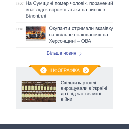
На Сумщині помер чоловік, поранений
17:27
внаслідок ворожої атаки на ринок в
Білопіллі
Окупанти отримали вказівку
17:01
на «вільне полювання» на
Херсонщині – ОВА
Більше новин
ІНФОГРАФІКА
жет
Скільки картоплі
вирощували в Україні
ків
до і під час великої
війни