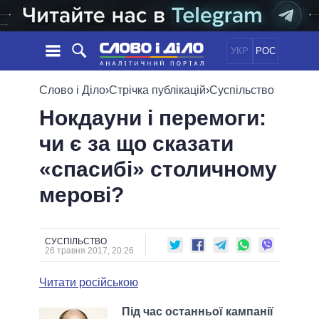
УКР
РОС
НОВИНИ
Слово і Діло
›
Стрічка публікацій
›
Суспільство
Нокдауни і перемоги:
ОБIЦЯНКИ
СТРІЧКА
ПОЛІТИКА
чи є за що сказати
ПОДІЇ
ЕКОНОМІКА
ПОЛIТИКИ
«спасибі» столичному
СТАТТІ
СУСПІЛЬСТВО
ІНФОГРАФІКА
ДУМКИ
СВІТ
УСІ ПОЛІТИКИ
мерові?
ОГЛЯДИ
ПРЕЗИДЕНТ І ОФІС
ВІДЕО
ДАЙДЖЕСТИ
ВЕРХОВНА РАДА
СУСПІЛЬСТВО
ПІДТРИМАТИ
КАБІНЕТ МІНІСТРІВ
26 травня 2017, 20:26
ГОЛОВИ ОБЛАДМІНІСТРАЦІЙ
ПОРІВНЯННЯ ПОЛІТИКІВ
Читати російською
МЕРИ МІСТ
ВСІ ПЕРСОНИ
Під час останньої кампанії