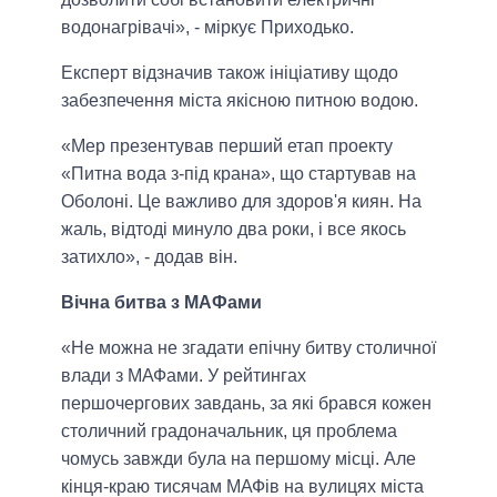
водонагрівачі», - міркує Приходько.
Експерт відзначив також ініціативу щодо
забезпечення міста якісною питною водою.
«Мер презентував перший етап проекту
«Питна вода з-під крана», що стартував на
Оболоні. Це важливо для здоров'я киян. На
жаль, відтоді минуло два роки, і все якось
затихло», - додав він.
Вічна битва з МАФами
«Не можна не згадати епічну битву столичної
влади з МАФами. У рейтингах
першочергових завдань, за які брався кожен
столичний градоначальник, ця проблема
чомусь завжди була на першому місці. Але
кінця-краю тисячам МАФів на вулицях міста