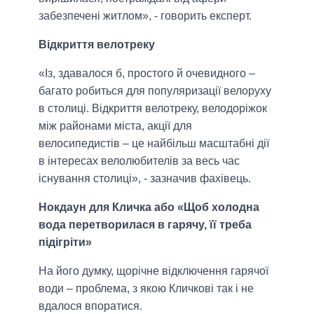
забезпечені житлом», - говорить експерт.
Відкриття велотреку
«Із, здавалося б, простого й очевидного –
багато робиться для популяризації велоруху
в столиці. Відкриття велотреку, велодоріжок
між районами міста, акції для
велосипедистів – це найбільш масштабні дії
в інтересах велолюбителів за весь час
існування столиці», - зазначив фахівець.
Нокдаун для Кличка або «Щоб холодна
вода перетворилася в гарячу, її треба
підігріти»
На його думку, щорічне відключення гарячої
води – проблема, з якою Кличкові так і не
вдалося впоратися.