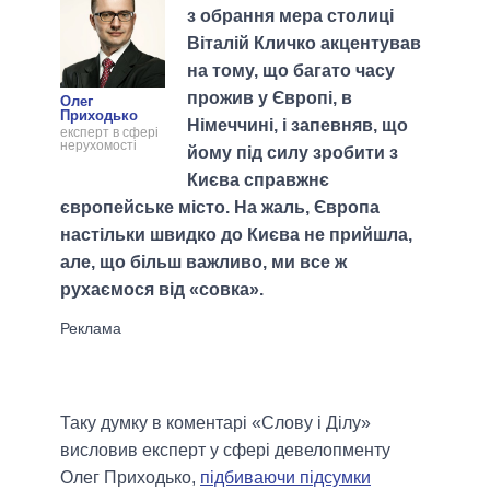
з обрання мера столиці
Віталій Кличко акцентував
на тому, що багато часу
прожив у Європі, в
Олег
Приходько
Німеччині, і запевняв, що
експерт в сфері
нерухомості
йому під силу зробити з
Києва справжнє
європейське місто. На жаль, Європа
настільки швидко до Києва не прийшла,
але, що більш важливо, ми все ж
рухаємося від «совка».
Таку думку в коментарі «Слову і Ділу»
висловив експерт у сфері девелопменту
Олег Приходько,
підбиваючи підсумки