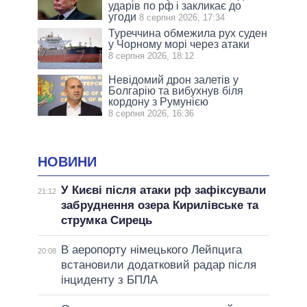
ударів по рф і закликає до
угоди
8 серпня 2026, 17:34
Туреччина обмежила рух суден
у Чорному морі через атаки
8 серпня 2026, 18:12
Невідомий дрон залетів у
Болгарію та вибухнув біля
кордону з Румунією
8 серпня 2026, 16:36
НОВИНИ
У Києві після атаки рф зафіксували
21:12
забруднення озера Кирилівське та
струмка Сирець
В аеропорту німецького Лейпцига
20:08
встановили додатковий радар після
інциденту з БПЛА