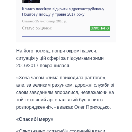
Кличко пообіцяв відкрити відреконструйовану
Поштову площу у травні 2017 року
Сказано 25 листопада 2016 р.
Статус обіцянки:
ВИКОНАНО
На його погляд, попри окремі казуси,
ситуація у цій сфері за підсумками зими
2016/2017 покращилася.
«Хоча часом «зима приходила раптово»,
але, за великим рахунком, дорожні служби зі
своїм завданням впоралися, незважаючи на
той технічний арсенал, який був у них в
розпорядженні», - вважає Олег Приходько.
«Спасибі меру»
«Однозначно «спасибі» столичній влади