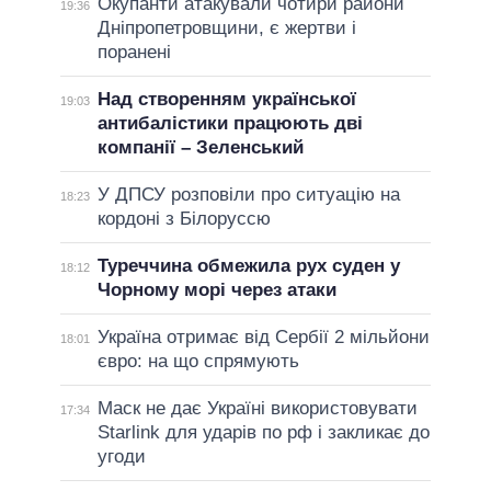
Окупанти атакували чотири райони
19:36
Дніпропетровщини, є жертви і
поранені
Над створенням української
19:03
антибалістики працюють дві
компанії – Зеленський
У ДПСУ розповіли про ситуацію на
18:23
кордоні з Білоруссю
Туреччина обмежила рух суден у
18:12
Чорному морі через атаки
Україна отримає від Сербії 2 мільйони
18:01
євро: на що спрямують
Маск не дає Україні використовувати
17:34
Starlink для ударів по рф і закликає до
угоди