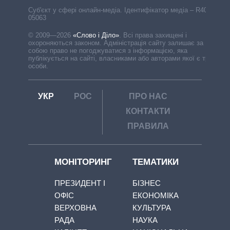
Cуб'єкт у сфері онлайн-медіа. Ідентифікатор медіа – R40-
05063
© 2009—2026
«Слово і Діло»
.
Всі права захищені і
охороняються законом. Адміністрація сайту залишає за
собою право не погоджуватися з інформацією, яка
публікується на сайті, власниками або авторами якої є треті
особи.
УКР
РОС
ПРО НАС
КОНТАКТИ
ПРАВИЛА
МОНІТОРИНГ
ТЕМАТИКИ
ПРЕЗИДЕНТ І
БІЗНЕС
ОФІС
ЕКОНОМІКА
ВЕРХОВНА
КУЛЬТУРА
РАДА
НАУКА