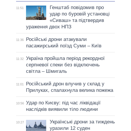
Генштаб повідомив про
11:51
удар по буровій установці
«Сиваш» та підтвердив
ураження двох НПЗ
Російські дрони атакували
11:36
пасажирський поїзд Суми – Київ
Україна пройшла період рекордної
11:32
серпневої спеки без відключень
світла – Шмигаль
Російський дрон влучив у склад у
11:01
Прилуках, спалахнула велика пожежа
Удар по Києву: під час ліквідації
10:56
наслідків виявили тіло людини
Українські дрони за тиждень
10:27
уразили 12 суден