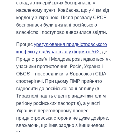
склад артилерійських боєприпасів у
населеному пункті Ковбасна, що у 4 км від
кордону з Україною. Після розвалу СРСР
боєприпаси були визнані російською
власністю і поступово вивозилися звідти.
Процес
урегулювання придністровського
конфлікту відбувається у форматі 5+2
, де
Придністров'я і Молдова розглядаються як
учасники протистояння, Росія, Україна і
ОБСЄ – посередники, а Євросоюз і США –
спостерігачі. При цьому ПМР прийнято
відносити до російської зоні впливу (в
Тирасполі навіть є центр видачі жителям
регіону російських паспортів), а участі
України в переговорному процесі
придністровська сторона не дуже довіряє,
вважаючи, що Київ заодно з Кишиневом.