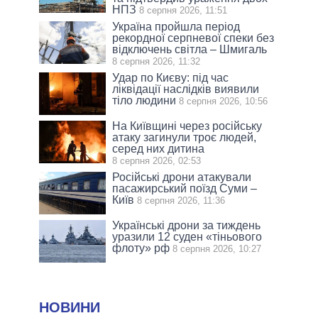
НПЗ
8 серпня 2026, 11:51
Україна пройшла період
рекордної серпневої спеки без
відключень світла – Шмигаль
8 серпня 2026, 11:32
Удар по Києву: під час
ліквідації наслідків виявили
тіло людини
8 серпня 2026, 10:56
На Київщині через російську
атаку загинули троє людей,
серед них дитина
8 серпня 2026, 02:53
Російські дрони атакували
пасажирський поїзд Суми –
Київ
8 серпня 2026, 11:36
Українські дрони за тиждень
уразили 12 суден «тіньового
флоту» рф
8 серпня 2026, 10:27
НОВИНИ