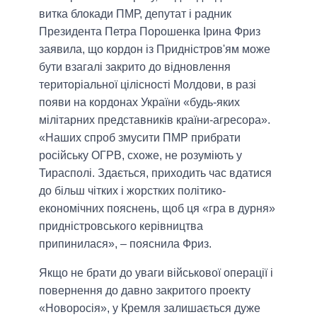
витка блокади ПМР, депутат і радник
Президента Петра Порошенка Ірина Фриз
заявила, що кордон із Придністров'ям може
бути взагалі закрито до відновлення
територіальної цілісності Молдови, в разі
появи на кордонах України «будь-яких
мілітарних представників країни-агресора».
«Наших спроб змусити ПМР прибрати
російську ОГРВ, схоже, не розуміють у
Тирасполі. Здається, приходить час вдатися
до більш чітких і жорстких політико-
економічних пояснень, щоб ця «гра в дурня»
придністровського керівництва
припинилася», – пояснила Фриз.
Якщо не брати до уваги військової операції і
повернення до давно закритого проекту
«Новоросія», у Кремля залишається дуже