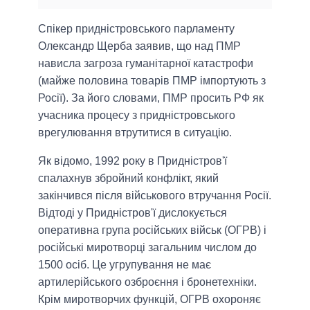
Спікер придністровського парламенту
Олександр Щерба заявив, що над ПМР
нависла загроза гуманітарної катастрофи
(майже половина товарів ПМР імпортують з
Росії). За його словами, ПМР просить РФ як
учасника процесу з придністровського
врегулювання втрутитися в ситуацію.
Як відомо, 1992 року в Придністров'ї
спалахнув збройний конфлікт, який
закінчився після військового втручання Росії.
Відтоді у Придністров'ї дислокується
оперативна група російських військ (ОГРВ) і
російські миротворці загальним числом до
1500 осіб. Це угрупування не має
артилерійського озброєння і бронетехніки.
Крім миротворчих функцій, ОГРВ охороняє