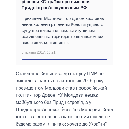
рішення КС країни про визнання
Придністров'я окупованим РФ
Президент Молдови Ігор Додон висловив
невдоволення рішенням Конституційного
суду про визнання неконституційним
розміщення на території країни іноземних
військових контингентів.
3 травня 2017, 13:21
Ставлення Кишинева до статусу ПМР не
змінилося навіть після того, як 2016 року
президентом Молдови став проросійський
політик Ігор Додон. «У Молдови немає
майбутнього без Придністров'я, а у
Придністров'я немає його без Молдови. Коли
хтось із лівого берега каже, що ми ніколи не
будемо разом, я питаю: хочете до України?