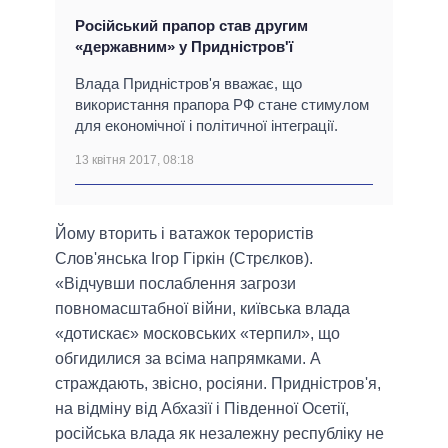
Російський прапор став другим
«державним» у Придністров'ї
Влада Придністров'я вважає, що
використання прапора РФ стане стимулом
для економічної і політичної інтеграції.
13 квітня 2017, 08:18
Йому вторить і ватажок терористів
Слов'янська Ігор Гіркін (Стрєлков).
«Відчувши послаблення загрози
повномасштабної війни, київська влада
«дотискає» московських «терпил», що
обгидилися за всіма напрямками. А
страждають, звісно, росіяни. Придністров'я,
на відміну від Абхазії і Південної Осетії,
російська влада як незалежну республіку не