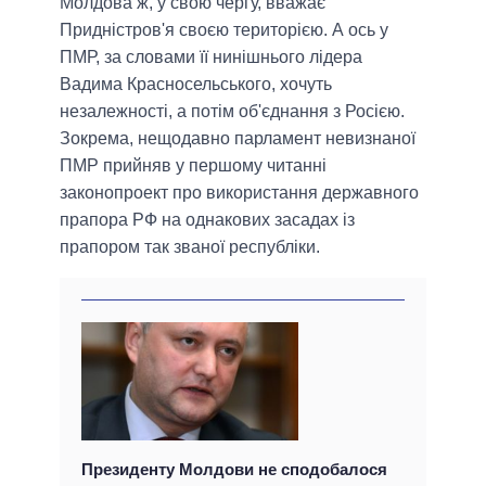
Молдова ж, у свою чергу, вважає
Придністров'я своєю територією. А ось у
ПМР, за словами її нинішнього лідера
Вадима Красносельського, хочуть
незалежності, а потім об'єднання з Росією.
Зокрема, нещодавно парламент невизнаної
ПМР прийняв у першому читанні
законопроект про використання державного
прапора РФ на однакових засадах із
прапором так званої республіки.
Президенту Молдови не сподобалося