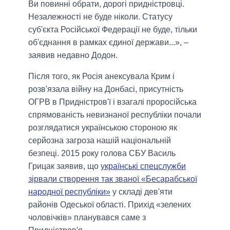
Ви повинні обрати, дорогі придністровці.
Незалежності не буде ніколи. Статусу
суб'єкта Російської Федерації не буде, тільки
об'єднання в рамках єдиної держави...», –
заявив недавно Додон.
Після того, як Росія анексувала Крим і
розв'язала війну на Донбасі, присутність
ОГРВ в Придністров'ї і взагалі проросійська
спрямованість невизнаної республіки почали
розглядатися українською стороною як
серйозна загроза нашій національній
безпеці. 2015 року голова СБУ Василь
Грицак заявив, що
українські спецслужби
зірвали створення так званої «Бесарабської
народної республіки»
у складі дев'яти
районів Одеської області. Прихід «зелених
чоловічків» планувався саме з