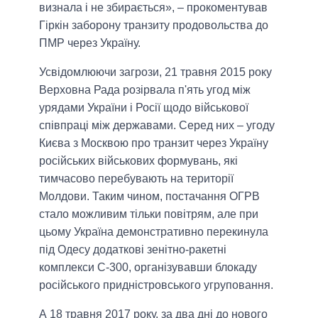
визнала і не збирається», – прокоментував
Гіркін заборону транзиту продовольства до
ПМР через Україну.
Усвідомлюючи загрози, 21 травня 2015 року
Верховна Рада розірвала п'ять угод між
урядами України і Росії щодо військової
співпраці між державами. Серед них – угоду
Києва з Москвою про транзит через Україну
російських військових формувань, які
тимчасово перебувають на території
Молдови. Таким чином, постачання ОГРВ
стало можливим тільки повітрям, але при
цьому Україна демонстративно перекинула
під Одесу додаткові зенітно-ракетні
комплекси С-300, організувавши блокаду
російського придністровського угруповання.
А 18 травня 2017 року, за два дні до нового