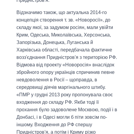
Придністров'я.
Відзначимо також, що актуальна 2014-го
концепція створення т. зв. «Новоросії», до
складу якої, за задумом росіян, мали увійти
Крим, Одеська, Миколаївська, Херсонська,
Запорізька, Донецька, Луганська й
Харківська області, передбачала фактичне
возз'єднання Придністров'я з територією РФ.
Відмова від проекту «Новоросія» внаслідок
збройного опору українців спричинив певне
невдоволення в Росії – щоправда, в
середовищі діячів маргінального штибу.
«ПМР у грудні 2013 року пропонувала своє
входження до складу РФ. Якби тоді її
прохання було задоволене Москвою, події і в
Донбасі, і в Одесі могли б піти зовсім по-
іншому. Входження до РФ спершу
Придністров'я, а потім і Криму різко