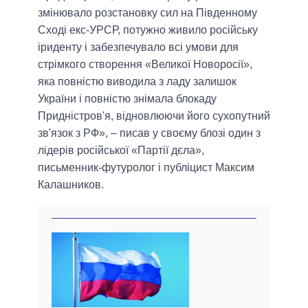
змінювало розстановку сил на Південному
Сході екс-УРСР, потужно живило російську
іриденту і забезпечувало всі умови для
стрімкого створення «Великої Новоросії»,
яка повністю виводила з ладу залишок
України і повністю знімала блокаду
Придністров'я, відновлюючи його сухопутний
зв'язок з РФ», – писав у своєму блозі один з
лідерів російської «Партії дєла»,
письменник-футуролог і публіцист Максим
Калашников.