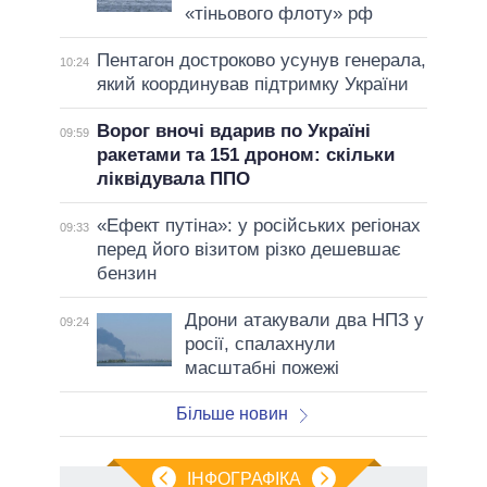
«тіньового флоту» рф
Пентагон достроково усунув генерала,
10:24
який координував підтримку України
Ворог вночі вдарив по Україні
09:59
ракетами та 151 дроном: скільки
ліквідувала ППО
«Ефект путіна»: у російських регіонах
09:33
перед його візитом різко дешевшає
бензин
Дрони атакували два НПЗ у
09:24
росії, спалахнули
масштабні пожежі
Більше новин
ІНФОГРАФІКА