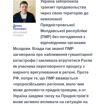
Україна заборонила
транзит продовольства
через свою територію до
невизнаної
Придністровської
Денис
Попович
Молдавської республіки
військовий
оглядач
(ПМР) без погодження з
відповідними органами
Молдови. Влада так званої ПМР
заговорила про наближення гуманітарної
катастрофи і закликала втрутитися Росію
як учасника переговорного процесу з
мирного врегулювання в регіоні. Проте
РФ, попри те, що ПМР вважається
«проросійським» регіоном, мало чим
може допомогти придністровцям, а от
Україна завдяки тиску на Придністров'я
може активно впливати на ситуацію на