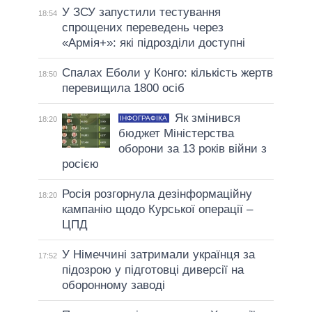
У ЗСУ запустили тестування
18:54
спрощених переведень через
«Армія+»: які підрозділи доступні
Спалах Еболи у Конго: кількість жертв
18:50
перевищила 1800 осіб
Як змінився
ІНФОГРАФІКА
18:20
бюджет Міністерства
оборони за 13 років війни з
росією
Росія розгорнула дезінформаційну
18:20
кампанію щодо Курської операції –
ЦПД
У Німеччині затримали українця за
17:52
підозрою у підготовці диверсії на
оборонному заводі