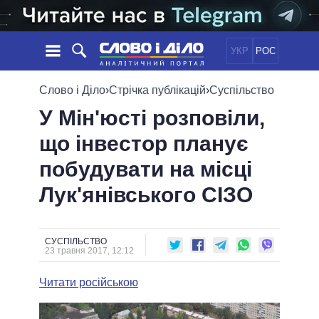
УКР
РОС
НОВИНИ
Слово і Діло
›
Стрічка публікацій
›
Суспільство
У Мін'юсті розповіли,
ОБIЦЯНКИ
СТРІЧКА
ПОЛІТИКА
що інвестор планує
ПОДІЇ
ЕКОНОМІКА
ПОЛIТИКИ
побудувати на місці
СТАТТІ
СУСПІЛЬСТВО
ІНФОГРАФІКА
ДУМКИ
СВІТ
УСІ ПОЛІТИКИ
Лук'янівського СІЗО
ОГЛЯДИ
ПРЕЗИДЕНТ І ОФІС
ВІДЕО
ДАЙДЖЕСТИ
ВЕРХОВНА РАДА
СУСПІЛЬСТВО
ПІДТРИМАТИ
КАБІНЕТ МІНІСТРІВ
23 травня 2017, 12:12
ГОЛОВИ ОБЛАДМІНІСТРАЦІЙ
ПОРІВНЯННЯ ПОЛІТИКІВ
Читати російською
МЕРИ МІСТ
ВСІ ПЕРСОНИ