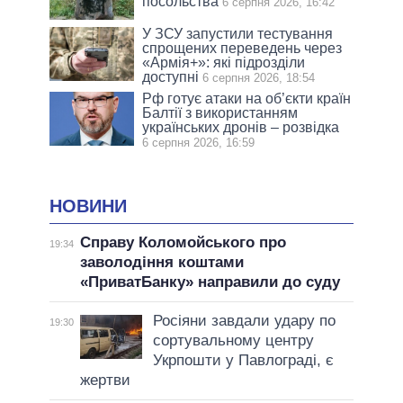
посольства
6 серпня 2026, 16:42
У ЗСУ запустили тестування
спрощених переведень через
«Армія+»: які підрозділи
доступні
6 серпня 2026, 18:54
Рф готує атаки на об’єкти країн
Балтії з використанням
українських дронів – розвідка
6 серпня 2026, 16:59
НОВИНИ
Справу Коломойського про
19:34
заволодіння коштами
«ПриватБанку» направили до суду
Росіяни завдали удару по
19:30
сортувальному центру
Укрпошти у Павлограді, є
жертви