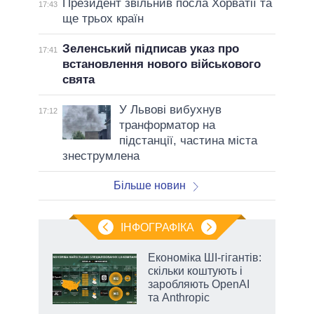
Президент звільнив посла Хорватії та
17:43
ще трьох країн
Зеленський підписав указ про
17:41
встановлення нового військового
свята
У Львові вибухнув
17:12
транформатор на
підстанції, частина міста
знеструмлена
Більше новин
ІНФОГРАФІКА
жет
Економіка ШІ-гігантів:
скільки коштують і
ків
заробляють OpenAI
та Anthropic