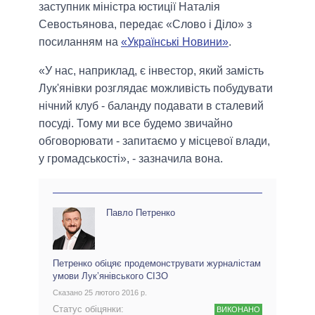
заступник міністра юстиції Наталія
Севостьянова, передає «Слово і Діло» з
посиланням на
«Українські Новини»
.
«У нас, наприклад, є інвестор, який замість
Лук'янівки розглядає можливість побудувати
нічний клуб - баланду подавати в сталевий
посуді. Тому ми все будемо звичайно
обговорювати - запитаємо у місцевої влади,
у громадськості», - зазначила вона.
Павло Петренко
Петренко обіцяє продемонструвати журналістам
умови Лук’янівського СІЗО
Сказано 25 лютого 2016 р.
Статус обіцянки:
ВИКОНАНО