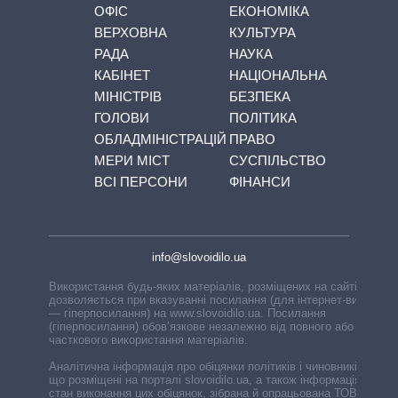
ОФІС
ЕКОНОМІКА
ВЕРХОВНА
КУЛЬТУРА
РАДА
НАУКА
КАБІНЕТ
НАЦІОНАЛЬНА
МІНІСТРІВ
БЕЗПЕКА
ГОЛОВИ
ПОЛІТИКА
ОБЛАДМІНІСТРАЦІЙ
ПРАВО
МЕРИ МІСТ
СУСПІЛЬСТВО
ВСІ ПЕРСОНИ
ФІНАНСИ
info@slovoidilo.ua
Використання будь-яких матеріалів, розміщених на сайті,
дозволяється при вказуванні посилання (для інтернет-видань
— гіперпосилання) на www.slovoidilo.ua. Посилання
(гіперпосилання) обов’язкове незалежно від повного або
часткового використання матеріалів.
Аналітична інформація про обіцянки політиків і чиновників,
що розміщені на порталі slovoidilo.ua, а також інформація про
стан виконання цих обіцянок, зібрана й опрацьована ТОВ «ІА