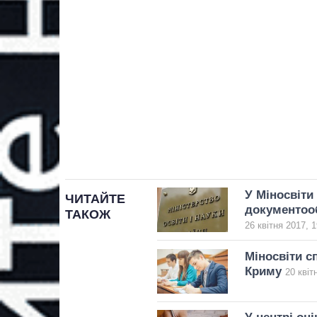
У Міносвіти
ЧИТАЙТЕ
документоо
ТАКОЖ
26 квітня 2017, 1
Міносвіти с
Криму
20 квіт