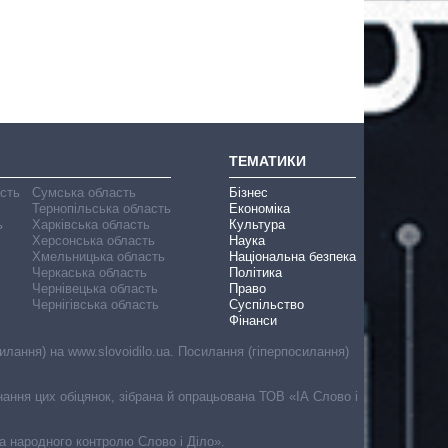
ТЕМАТИКИ
асть
Сумська область
Бізнес
Тернопільська область
Економіка
ь
Харківська область
Культура
Херсонська область
Наука
Хмельницька область
Національна безпека
Черкаська область
Політика
Чернівецька область
Право
Чернігівська область
Суспільство
Фінанси
лання) на www.slovoidilo.ua. Посилання (гіперпосилання)
онання цих обіцянок, зібрана й опрацьована ТОВ «ІА Слово і
ма народного контролю Слово і Діло».