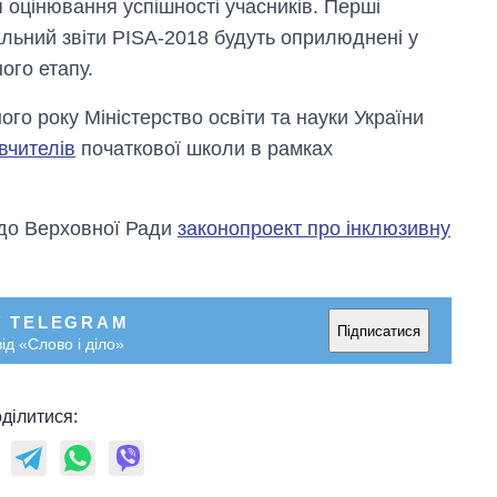
я оцінювання успішності учасників. Перші
альний звіти PISA-2018 будуть оприлюднені у
ого етапу.
го року Міністерство освіти та науки України
вчителів
початкової школи в рамках
 до Верховної Ради
законопроект про інклюзивну
У TELEGRAM
Підписатися
ід «Слово і діло»
ділитися: