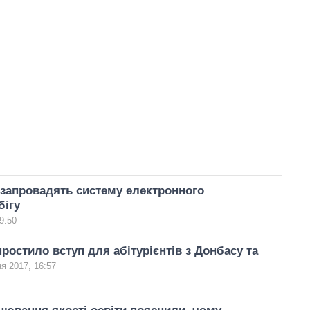
 запровадять систему електронного
бігу
9:50
простило вступ для абітурієнтів з Донбасу та
ня 2017, 16:57