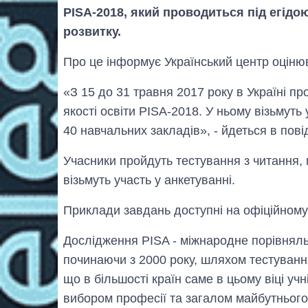
PISA-2018, який проводиться під егідою
розвитку.
Про це інформує Український центр оцінюв
«З 15 до 31 травня 2017 року в Україні п
якості освіти PISA-2018. У ньому візьмуть 
40 навчальних закладів», - йдеться в пові
Учасники пройдуть тестування з читання, 
візьмуть участь у анкетуванні.
Приклади завдань доступні на офіційному 
Дослідження PISA - міжнародне порівняль
починаючи з 2000 року, шляхом тестування
що в більшості країн саме в цьому віці уч
вибором професії та загалом майбутнього