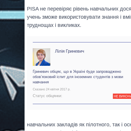
PISA не перевіряє рівень навчальних досяг
учень зможе використовувати знання і вмі
труднощах і викликах.
Лілія Гриневич
Гриневич обіцяє, що в Україні буде запроваджено
обов’язковий іспит для іноземних студентів з мови
навчання
Сказано 24 квітня 2017 р.
Статус обіцянки:
НЕ ВИКОН
навчальних закладів як пілотного, так і о