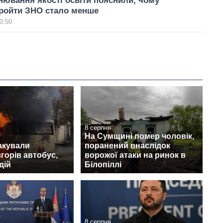
інювання якості освіти пояснили, чому
ройти ЗНО стало менше
0:50
8 серпня
На Сумщині помер чоловік,
акували
поранений внаслідок
згорів автобус,
ворожої атаки на ринок в
дій
Білопіллі
8 серпня