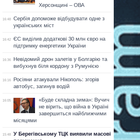
Херсонщині – ОВА
Сербія допоможе відбудувати одне з
16:48
українських міст
ЄС виділив додаткові 30 млн євро на
16:42
підтримку енергетики України
Невідомий дрон залетів у Болгарію та
16:36
вибухнув біля кордону з Румунією
Росіяни атакували Нікополь: згорів
16:16
автобус, загинув водій
«Буде складна зима»: Вучич
16:05
не вірить, що війна в Україні
завершиться найближчими
місяцями
У Берегівському ТЦК виявили масові
15:48