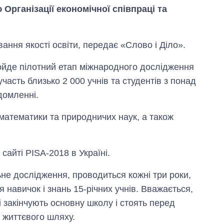
 Організації економічної співпраці та
ання якості освіти, передає «Слово і Діло».
ройде пілотний етап міжнародного дослідження
участь близько 2 000 учнів та студентів з понад
домленні.
математики та природничих наук, а також
Скільки картоплі
вирощували в
Україні до і під час
сайті PISA-2018 в Україні.
великої війни
не дослідження, проводиться кожні три роки,
 навичок і знань 15-річних учнів. Вважається,
ні закінчують основну школу і стоять перед
 життєвого шляху.