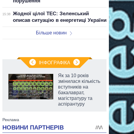
порушення
Жодної цілої ТЕС: Зеленський
15:38
описав ситуацію в енергетиці України
Більше новин
ІНФОГРАФІКА
Як за 10 років
змінилася кількість
вступників на
бакалаврат,
магістратуру та
аспірантуру