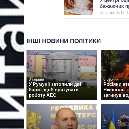
У центрі оц
бажаючих п
27 квітня 2017, 1
ІНШІ НОВИНИ ПОЛІТИКИ
8 серпня
8 серпня
У Румунії затопили дві
Росіяни ат
баржі, щоб врятувати
Нікополь: 
роботу АЕС
загинув во