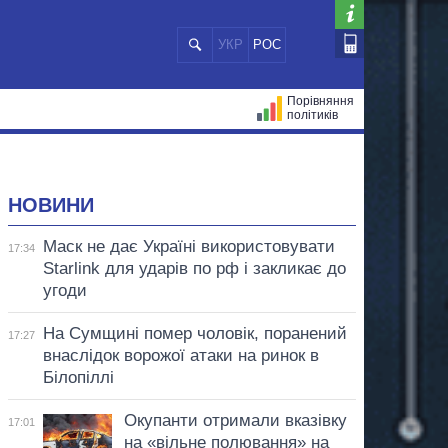
УКР
РОС
Порівняння
політиків
ЦІЙ
МЕРИ МІСТ
ВСІ ПЕРСОНИ
НОВИНИ
Маск не дає Україні використовувати
17:34
Starlink для ударів по рф і закликає до
угоди
На Сумщині помер чоловік, поранений
17:27
внаслідок ворожої атаки на ринок в
Білопіллі
Окупанти отримали вказівку
17:01
на «вільне полювання» на