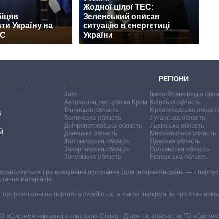
Жодної цілої ТЕС:
біцяв
Зеленський описав
ти Україну на
ситуацію в енергетиці
ЄС
України
РЕГІОНИ
Київ
Івано-Франківська обл
Автономна республіка Крим
Київська область
Вінницька область
Кіровоградська област
В
Волинська область
Луганська область
Дніпропетровська область
Львівська область
Й
Донецька область
Миколаївська область
Житомирська область
Одеська область
Закарпатська область
Полтавська область
Запорізька область
Рівненська область
 дозволяється при вказуванні посилання (для інтернет-видань — гіперпоси
стання матеріалів.
, що розміщені на порталі slovoidilo.ua, а також інформація про стан вик
і ГО «Система народного контролю Слово і Діло» і є власністю ГО «Систе