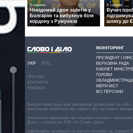
8 серпня
8 серпня
Невідомий дрон залетів у
Вучич поо
Болгарію та вибухнув біля
підтримува
кордону з Румунією
шляху до 
МОНІТОРИНГ
ПРЕЗИДЕНТ І ОФІС
УКР
РОС
ВЕРХОВНА РАДА
КАБІНЕТ МІНІСТРІ
ГОЛОВИ
ПРО НАС
ОБЛАДМІНІСТРАЦІ
КОНТАКТИ
МЕРИ МІСТ
ПРАВИЛА
ВСІ ПЕРСОНИ
Використання будь-яких матеріалів, розміщених на сайті,
обов’язкове незалежно від повного або часткового викори
Аналітична інформація про обіцянки політиків і чиновників
Діло» і є власністю ТОВ «ІА Слово і Діло».
Інфографіки, розміщені на порталі slovoidilo.ua, створен