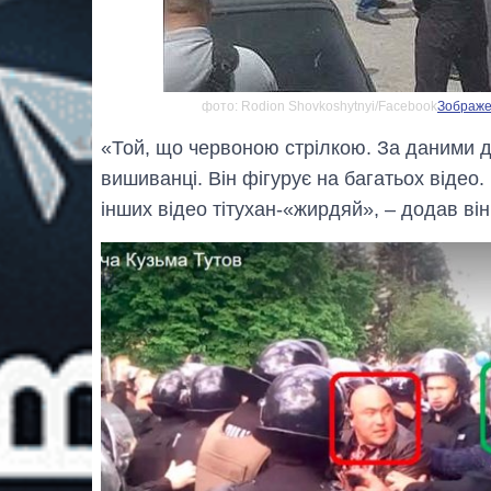
фото: Rodion Shovkoshytnyi/Facebook
Зображен
«Той, що червоною стрілкою. За даними дж
вишиванці. Він фігурує на багатьох відео.
інших відео тітухан-«жирдяй», – додав він