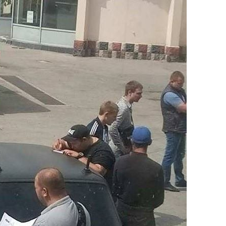
Вісім масованих
ударів по Україні
за літо: Київ та
область стали
головною ціллю
рф