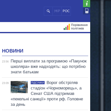
УКР
РОС
Порівняння
політиків
ЦІЙ
МЕРИ МІСТ
ВСІ ПЕРСОНИ
НОВИНИ
Перші виплати за програмою «Пакунок
23:56
школяра» вже надходять: що потрібно
знати батькам
Ворог обстріляв
ПІДСУМКИ
23:09
стадіон «Чорноморець», а
Сенат США підтримав
«пекельні санкції» проти рф. Головне
за день