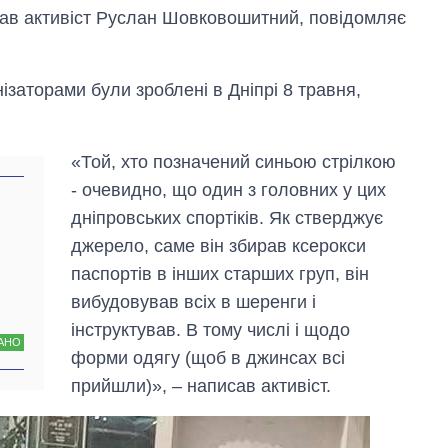
исав активіст Руслан Шовковошитний, повідомляє
заторами були зроблені в Дніпрі 8 травня,
«Той, хто позначений синьою стрілкою
- очевидно, що один з головних у цих
дніпровських спортіків. Як стверджує
джерело, саме він збирав ксерокси
паспортів в інших старших груп, він
вибудовував всіх в шеренги і
інструктував. В тому числі і щодо
АНО
форми одягу (щоб в джинсах всі
прийшли)», – написав активіст.