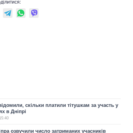
ділитися:
овідомили, скільки платили тітушкам за участь у
х в Дніпрі
15:40
ніпра озвучили число затриманих учасників