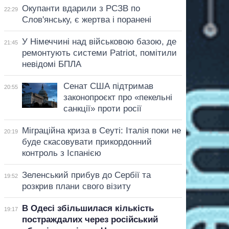
Окупанти вдарили з РСЗВ по
22:29
Слов'янську, є жертва і поранені
У Німеччині над військовою базою, де
21:45
ремонтують системи Patriot, помітили
невідомі БПЛА
Сенат США підтримав
20:55
законопроєкт про «пекельні
санкції» проти росії
Міграційна криза в Сеуті: Італія поки не
20:19
буде скасовувати прикордонний
контроль з Іспанією
Зеленський прибув до Сербії та
19:52
розкрив плани свого візиту
В Одесі збільшилася кількість
19:17
постраждалих через російський