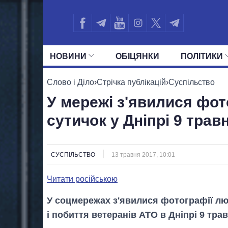
НОВИНИ
ОБIЦЯНКИ
ПОЛIТИКИ
УСІ ПОЛІТИКИ
ПРЕЗИДЕНТ І ОФ
Слово і Діло
›
Стрічка публікацій
›
Суспільство
У мережі з'явилися фот
сутичок у Дніпрі 9 трав
СУСПІЛЬСТВО
13 травня 2017, 10:01
Читати російською
У соцмережах з'явилися фотографії лю
і побиття ветеранів АТО в Дніпрі 9 трав