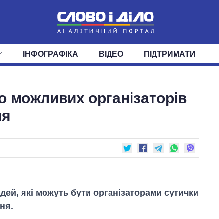
ІНФОГРАФІКА
ВІДЕО
ПІДТРИМАТИ
ІС
СТРІЧКА
ВЕРХОВНА РАДА
ПОДІЇ
СТАТТІ
КАБІНЕТ МІНІСТРІВ
ДУМКИ
ОГЛЯДИ
ГОЛОВИ ОБЛАДМІНІСТРА
ДАЙДЖЕСТИ
о можливих організаторів
ПОЛІТИКА
ДЕПУТАТИ
ЕКОНОМІКА
КОМІТЕТИ
СУСПІЛЬСТВО
ФРАКЦІЇ
ОКРУГИ
СВІТ
ня
дей, які можуть бути організаторами сутички
ня.