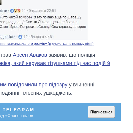
ня максимального розміру (відкриється в новому вікні)
справ
Арсен Аваков
заявив, що поліція
іка, який керував тітушками під час подій 9
яким повідомили про підозру
у вчиненні
аподіянні тілесних ушкоджень.
У TELEGRAM
Підписатися
ід «Слово і діло»