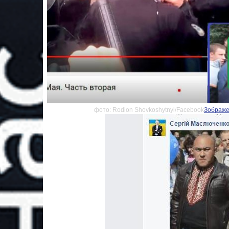
фото: Rodion Shovkoshytnyi/Facebook
Зображен