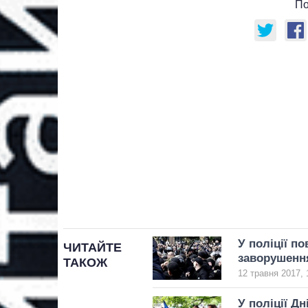
По
У поліції п
ЧИТАЙТЕ
заворушення
ТАКОЖ
12 травня 2017, 
У поліції Д