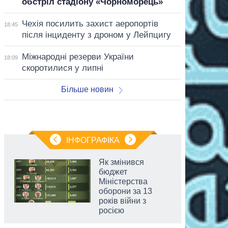
обстріл стадіону «Чорноморець»
Чехія посилить захист аеропортів
18:45
після інциденту з дроном у Лейпцигу
Міжнародні резерви України
18:09
скоротилися у липні
Більше новин
ІНФОГРАФІКА
Як змінився
бюджет
Міністерства
оборони за 13
років війни з
росією