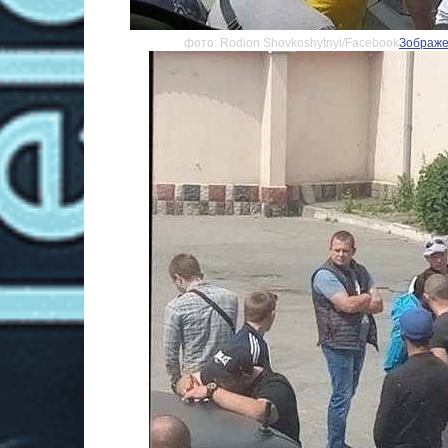
фото: Rodion Shovkoshytnyi/Facebook
Зображен