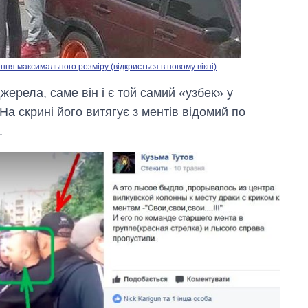
ня максимального розміру (відкриється в новому вікні)
ерела, саме він і є той самий «узбек» у
 На скрині його витягує з ментів відомий по
.