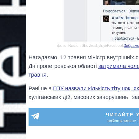
фото: Rodion Shovkoshytnyi/Facebook
Зображен
Нагадаємо, 12 травня міністр внутрішніх 
Дніпропетровської області
затримала чолов
травня
.
Раніше в
ГПУ назвали кількість тітушок, 
хуліганських дій, масових заворушень і з
ЧИТАЙТЕ 
найважливіше в