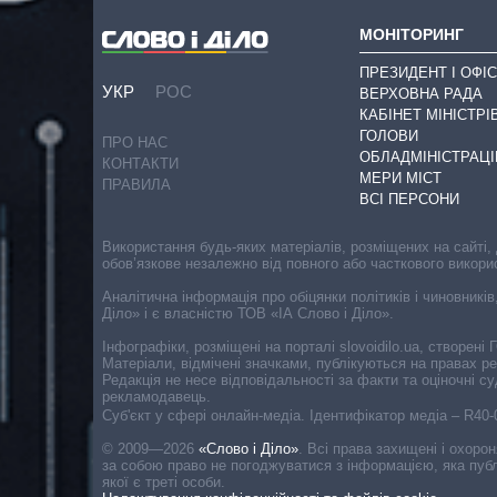
МОНІТОРИНГ
ПРЕЗИДЕНТ І ОФІС
УКР
РОС
ВЕРХОВНА РАДА
КАБІНЕТ МІНІСТРІ
ГОЛОВИ
ПРО НАС
ОБЛАДМІНІСТРАЦІ
КОНТАКТИ
МЕРИ МІСТ
ПРАВИЛА
ВСІ ПЕРСОНИ
Використання будь-яких матеріалів, розміщених на сайті,
обов’язкове незалежно від повного або часткового викори
Аналітична інформація про обіцянки політиків і чиновників
Діло» і є власністю ТОВ «ІА Слово і Діло».
Інфографіки, розміщені на порталі slovoidilo.ua, створен
Матеріали, відмічені значками, публікуються на правах р
Редакція не несе відповідальності за факти та оціночні 
рекламодавець.
Cуб'єкт у сфері онлайн-медіа. Ідентифікатор медіа – R40
© 2009—2026
«Слово і Діло»
.
Всі права захищені і охоро
за собою право не погоджуватися з інформацією, яка публ
якої є треті особи.