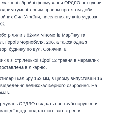
рф
 незаконні збройні формування ОРДЛО нехтуючи
родним гуманітарним правом протягом доби
ройних Сил України, населених пунктів уздовж
КК.
бстріляли з 82-мм мінометів Мар'їнку та
л. Героїв Чорнобиля, 206, а також одна з
орі будинку по вул. Сонячна, 8.
иків зі стрілецької зброї 12 травня в Чермалик
доставлена в лікарню.
тилерії калібру 152 мм, в цілому випустивши 15
відведення великокаліберного озброєння. На
емає.
формувань ОРДЛО свідчать про грубі порушення
вані дії щодо подальшого загострення