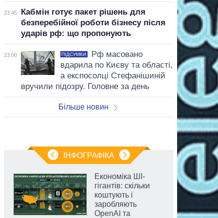
Кабмін готує пакет рішень для
23:45
безперебійної роботи бізнесу після
ударів рф: що пропонують
Рф масовано
ПІДСУМКИ
23:00
вдарила по Києву та області,
а експосолці Стефанішиній
вручили підозру. Головне за день
Більше новин
ІНФОГРАФІКА
Економіка ШІ-
гігантів: скільки
коштують і
заробляють
OpenAI та