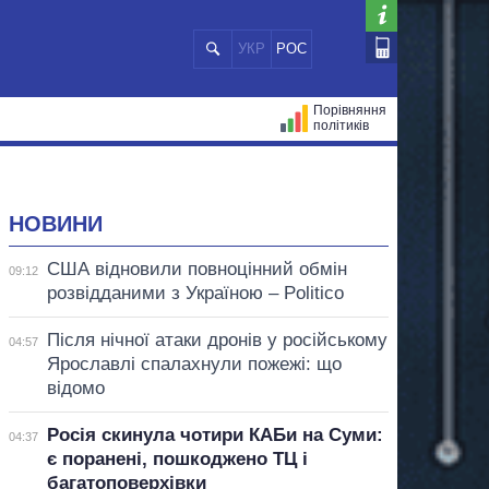
УКР
РОС
Порівняння
політиків
ЦІЙ
МЕРИ МІСТ
ВСІ ПЕРСОНИ
НОВИНИ
США відновили повноцінний обмін
09:12
розвідданими з Україною – Politico
Після нічної атаки дронів у російському
04:57
Ярославлі спалахнули пожежі: що
відомо
Росія скинула чотири КАБи на Суми:
04:37
є поранені, пошкоджено ТЦ і
багатоповерхівки