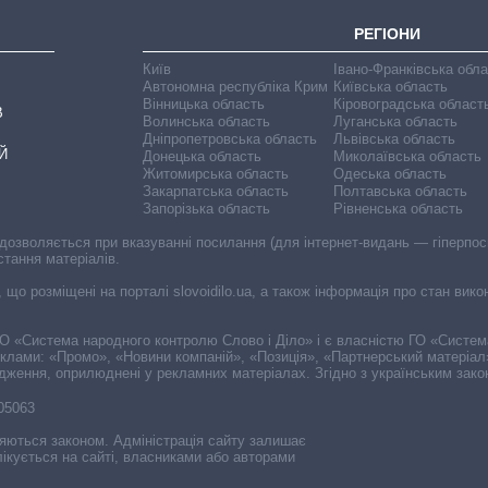
РЕГІОНИ
Київ
Івано-Франківська обл
Автономна республіка Крим
Київська область
Вінницька область
Кіровоградська област
В
Волинська область
Луганська область
Дніпропетровська область
Львівська область
Й
Донецька область
Миколаївська область
Житомирська область
Одеська область
Закарпатська область
Полтавська область
Запорізька область
Рівненська область
 дозволяється при вказуванні посилання (для інтернет-видань — гіперпоси
стання матеріалів.
, що розміщені на порталі slovoidilo.ua, а також інформація про стан вик
і ГО «Система народного контролю Слово і Діло» і є власністю ГО «Систе
еклами: «Промо», «Новини компаній», «Позиція», «Партнерський матеріал
судження, оприлюднені у рекламних матеріалах. Згідно з українським зак
-05063
няються законом. Адміністрація сайту залишає
ікується на сайті, власниками або авторами