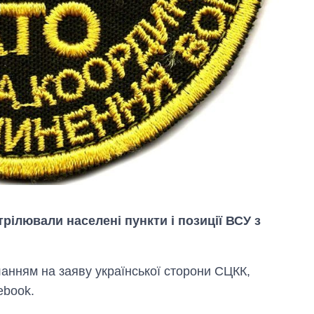
рілювали населені пункти і позиції ВСУ з
Вісім масованих
ударів по Україні
ланням на заяву української сторони СЦКК,
за літо: Київ та
ebook.
область стали
головною ціллю