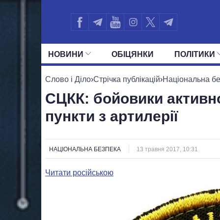
НОВИНИ
ОБIЦЯНКИ
ПОЛIТИКИ
УСІ ПОЛІТИКИ
ПРЕЗИДЕНТ І ОФ
Слово і Діло
›
Стрічка публікацій
›
Національна б
СЦКК: бойовики активн
пункти з артилерії
НАЦІОНАЛЬНА БЕЗПЕКА
13 травня 2017, 10:31
Читати російською