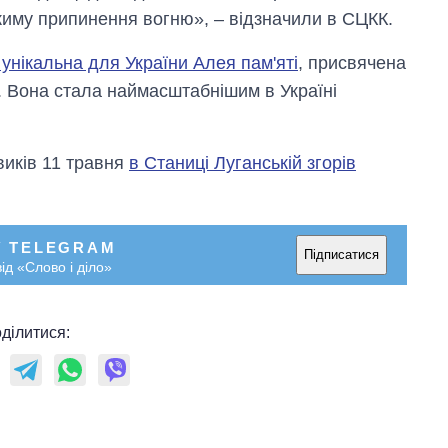
жиму припинення вогню», – відзначили в СЦКК.
 унікальна для України Алея пам'яті
, присвячена
. Вона стала наймасштабнішим в Україні
виків 11 травня
в Станиці Луганській згорів
У TELEGRAM
Підписатися
ід «Слово і діло»
ділитися: