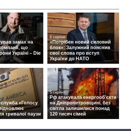
6 серпня
ував замах на
«Потрібен новий силовий
компанії, що
блок»: Залужний пояснив
рони Україні – Die
свої слова про вступ
України до НАТО
5 серпня
Рф атакувала енергооб'єкти
 служба «Голосу
на Дніпропетровщині, без
відновлює
світла залишилися понад
ля тривалої паузи
120 тисяч сімей