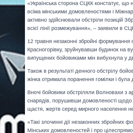
«Українська сторона СЦКК констатує, що
всіма мінськими домовленостями і Міжна
активно здійснювали обстріли позицій Зб
всієї лінії розмежування», – заявили в СЦ
12 травня незаконні збройні формування о
Красногорівку, зруйнувавши будинок на ву
випущених бойовиками мін вибухнула у дв
Також в результаті денного обстрілу бойов
жінка отримала поранення гомілки і була 
Вночі бойовики обстріляли Волновахи з ар
снарядів, порушивши домовленості щодо 
щастя, жертв серед мирного населення н
«Такі злочинні дії незаконних збройних 
Мінських домовленостей і про цілеспрямо