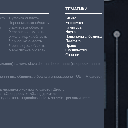
ТЕМАТИКИ
асть
Сумська область
Бізнес
Тернопільська область
Економіка
ь
Харківська область
Культура
Херсонська область
Наука
Хмельницька область
Національна безпека
Черкаська область
Політика
Чернівецька область
Право
Чернігівська область
Суспільство
Фінанси
лання) на www.slovoidilo.ua. Посилання (гіперпосилання)
онання цих обіцянок, зібрана й опрацьована ТОВ «ІА Слово і
ма народного контролю Слово і Діло».
», «Спецпроєкт», «За підтримки».
онодавством відповідальність за зміст реклами несе