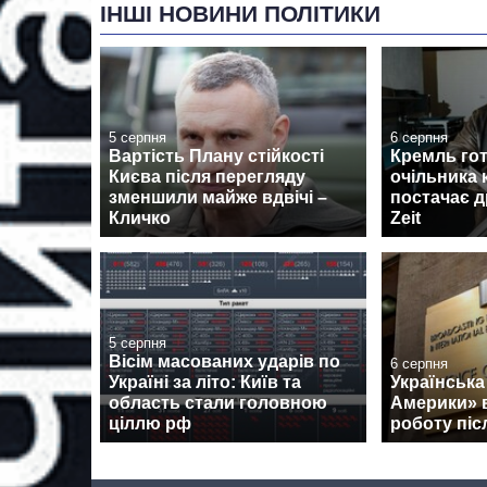
ІНШІ НОВИНИ ПОЛІТИКИ
5 серпня
6 серпня
Вартість Плану стійкості
Кремль гот
Києва після перегляду
очільника 
зменшили майже вдвічі –
постачає д
Кличко
Zeit
5 серпня
Вісім масованих ударів по
6 серпня
Україні за літо: Київ та
Українська
область стали головною
Америки» 
ціллю рф
роботу піс