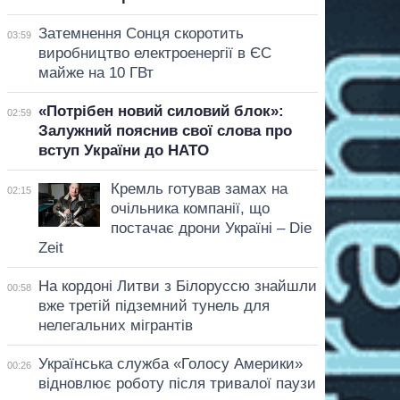
Затемнення Сонця скоротить
03:59
виробництво електроенергії в ЄС
майже на 10 ГВт
«Потрібен новий силовий блок»:
02:59
Залужний пояснив свої слова про
вступ України до НАТО
Кремль готував замах на
02:15
очільника компанії, що
постачає дрони Україні – Die
Zeit
На кордоні Литви з Білоруссю знайшли
00:58
вже третій підземний тунель для
нелегальних мігрантів
Українська служба «Голосу Америки»
00:26
відновлює роботу після тривалої паузи