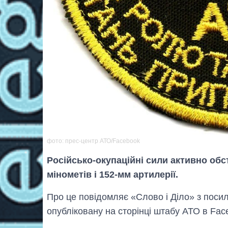
фото: прес-центр АТО/Facebook
Російсько-окупаційні сили активно обст
мінометів і 152-мм артилерії.
Про це повідомляє «Слово і Діло» з поси
опубліковану на сторінці штабу АТО в Fac