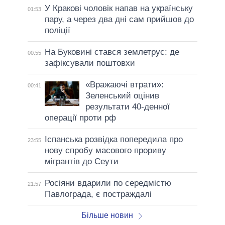
У Кракові чоловік напав на українську
01:53
пару, а через два дні сам прийшов до
поліції
На Буковині стався землетрус: де
00:55
зафіксували поштовхи
«Вражаючі втрати»:
00:41
Зеленський оцінив
результати 40-денної
операції проти рф
Іспанська розвідка попередила про
23:55
нову спробу масового прориву
мігрантів до Сеути
Росіяни вдарили по середмістю
21:57
Павлограда, є постраждалі
Більше новин