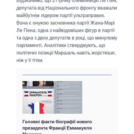
Відзначимо, що 27-річну племінницю Ле Пен,
депутата від Національного фронту вважали
майбутнім лідером партії ультраправих.
Вона є онукою засновника партії Жана-Марі
Ле Пена, одна з найвідоміших фігур в партії
та одна з двох депутатів в році, що минулому
парламенті. Аналітики стверджують, що
політичні позиції Маршаль навіть жорсткіше,
ніж у її тітки.
Головні факти біографії нового
президента Франції Еммануеля