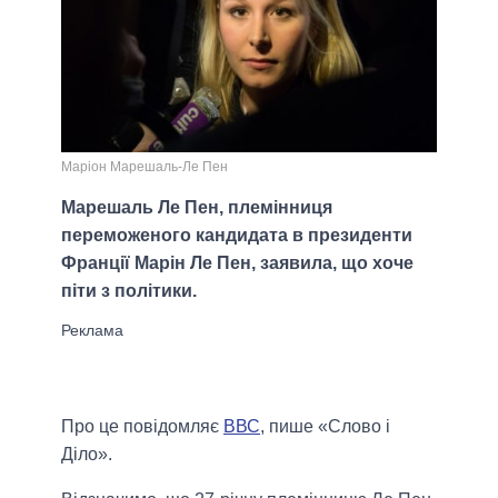
Маріон Марешаль-Ле Пен
Марешаль Ле Пен, племінниця
переможеного кандидата в президенти
Франції Марін Ле Пен, заявила, що хоче
піти з політики.
Про це повідомляє
ВВС
, пише «Слово і
Діло».