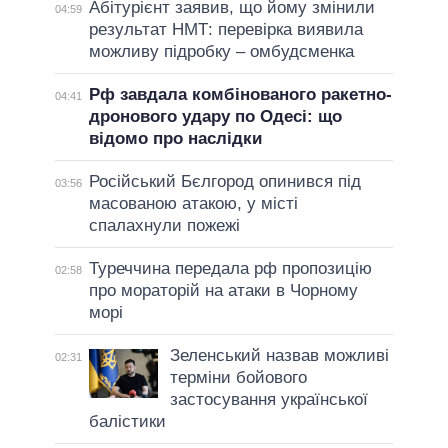
Абітурієнт заявив, що йому змінили
04:59
результат НМТ: перевірка виявила
можливу підробку – омбудсменка
Рф завдала комбінованого ракетно-
04:41
дронового удару по Одесі: що
відомо про наслідки
Російський Бєлгород опинився під
03:56
масованою атакою, у місті
спалахнули пожежі
Туреччина передала рф пропозицію
02:58
про мораторій на атаки в Чорному
морі
Зеленський назвав можливі
02:31
терміни бойового
застосування української
балістики