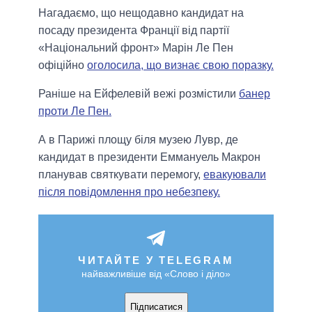
Нагадаємо, що нещодавно кандидат на
посаду президента Франції від партії
«Національний фронт» Марін Ле Пен
офіційно
оголосила, що визнає свою поразку.
Раніше на Ейфелевій вежі розмістили
банер
проти Ле Пен.
А в Парижі площу біля музею Лувр, де
кандидат в президенти Еммануель Макрон
планував святкувати перемогу,
евакуювали
після повідомлення про небезпеку.
ЧИТАЙТЕ У TELEGRAM
найважливіше від «Слово і діло»
Підписатися