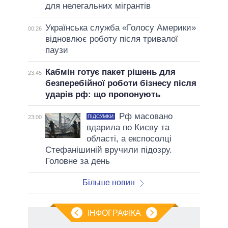
для нелегальних мігрантів
Українська служба «Голосу Америки»
00:26
відновлює роботу після тривалої
паузи
Кабмін готує пакет рішень для
23:45
безперебійної роботи бізнесу після
ударів рф: що пропонують
Рф масовано
ПІДСУМКИ
23:00
вдарила по Києву та
області, а експосолці
Стефанішиній вручили підозру.
Головне за день
Більше новин
ІНФОГРАФІКА