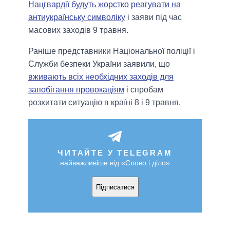
Нацгвардії будуть жорстко реагувати на
антиукраїнську символіку
і заяви під час
масових заходів 9 травня.
Раніше представники Національної поліції і
Служби безпеки України заявили, що
вживають всіх необхідних заходів для
запобігання провокаціям
і спробам
розхитати ситуацію в країні 8 і 9 травня.
ЧИТАЙТЕ У TELEGRAM
найважливіше від «Слово і діло»
Підписатися