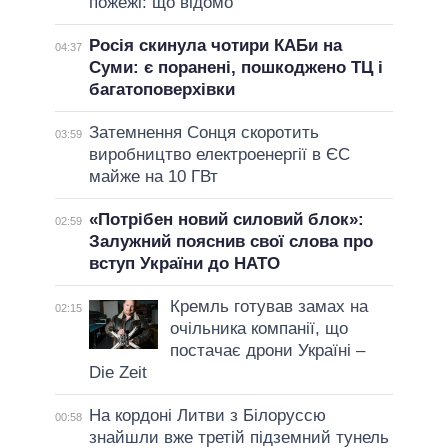
пожежі: що відомо
Росія скинула чотири КАБи на
04:37
Суми: є поранені, пошкоджено ТЦ і
багатоповерхівки
Затемнення Сонця скоротить
03:59
виробництво електроенергії в ЄС
майже на 10 ГВт
«Потрібен новий силовий блок»:
02:59
Залужний пояснив свої слова про
вступ України до НАТО
Кремль готував замах на
02:15
очільника компанії, що
постачає дрони Україні –
Die Zeit
На кордоні Литви з Білоруссю
00:58
знайшли вже третій підземний тунель