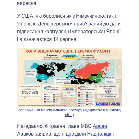
вересня.
У США, які боролися як з Німеччиною, так і
Японією День перемоги прив'язаний до дати
підписання капітуляції імператорської Японії
і відзначається 14 серпня.
Зображення максимального розміру (відкриється в новому
вікні)
Нагадаємо, 6 травня глава МВС
Арсен
Аваков
заявив, що
підрозділи Нацполіціі і