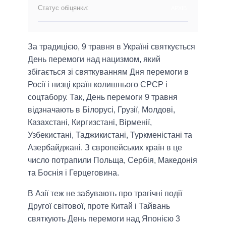
Статус обіцянки:
АРХІВ
За традицією, 9 травня в Україні святкується
День перемоги над нацизмом, який
збігається зі святкуванням Дня перемоги в
Росії і низці країн колишнього СРСР і
соцтабору. Так, День перемоги 9 травня
відзначають в Білорусі, Грузії, Молдові,
Казахстані, Киргизстані, Вірменії,
Узбекистані, Таджикистані, Туркменістані та
Азербайджані. З європейських країн в це
число потрапили Польща, Сербія, Македонія
та Боснія і Герцеговина.
В Азії теж не забувають про трагічні події
Другої світової, проте Китай і Тайвань
святкують День перемоги над Японією 3