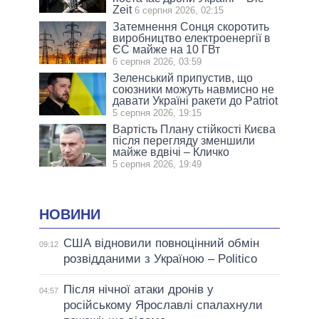
Zeit
6 серпня 2026, 02:15
Затемнення Сонця скоротить
виробництво електроенергії в
ЄС майже на 10 ГВт
6 серпня 2026, 03:59
Зеленський припустив, що
союзники можуть навмисно не
давати Україні ракети до Patriot
5 серпня 2026, 19:15
Вартість Плану стійкості Києва
після перегляду зменшили
майже вдвічі – Кличко
5 серпня 2026, 19:49
НОВИНИ
США відновили повноцінний обмін
09:12
розвідданими з Україною – Politico
Після нічної атаки дронів у
04:57
російському Ярославлі спалахнули