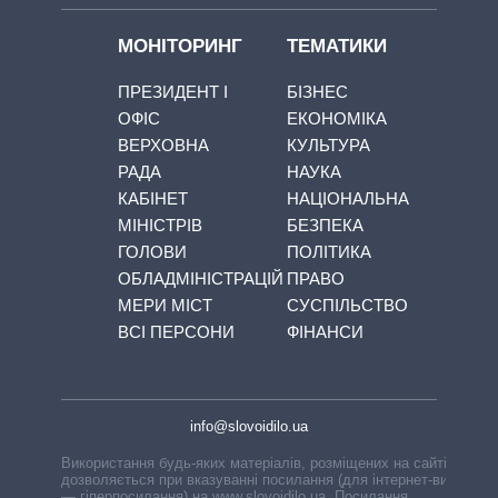
МОНІТОРИНГ
ТЕМАТИКИ
ПРЕЗИДЕНТ І
БІЗНЕС
ОФІС
ЕКОНОМІКА
ВЕРХОВНА
КУЛЬТУРА
РАДА
НАУКА
КАБІНЕТ
НАЦІОНАЛЬНА
МІНІСТРІВ
БЕЗПЕКА
ГОЛОВИ
ПОЛІТИКА
ОБЛАДМІНІСТРАЦІЙ
ПРАВО
МЕРИ МІСТ
СУСПІЛЬСТВО
ВСІ ПЕРСОНИ
ФІНАНСИ
info@slovoidilo.ua
Використання будь-яких матеріалів, розміщених на сайті,
дозволяється при вказуванні посилання (для інтернет-видань
— гіперпосилання) на www.slovoidilo.ua. Посилання