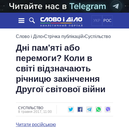
УКР
РОС
НОВИНИ
Слово і Діло
›
Стрічка публікацій
›
Суспільство
Дні пам'яті або
ОБIЦЯНКИ
СТРІЧКА
ПОЛІТИКА
перемоги? Коли в
ПОДІЇ
ЕКОНОМІКА
ПОЛIТИКИ
світі відзначають
СТАТТІ
СУСПІЛЬСТВО
ІНФОГРАФІКА
ДУМКИ
СВІТ
УСІ ПОЛІТИКИ
річницю закінчення
ОГЛЯДИ
ПРЕЗИДЕНТ І ОФІС
Другої світової війни
ВІДЕО
ДАЙДЖЕСТИ
ВЕРХОВНА РАДА
ПІДТРИМАТИ
КАБІНЕТ МІНІСТРІВ
ГОЛОВИ ОБЛАДМІНІСТРАЦІЙ
СУСПІЛЬСТВО
ПОРІВНЯННЯ ПОЛІТИКІВ
8 травня 2017, 11:00
МЕРИ МІСТ
Читати російською
ВСІ ПЕРСОНИ