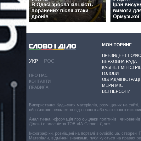
В Одесі зросла кількість
Іран висун
поранених після атаки
вимоги для
дронів
Ормузької
МОНІТОРИНГ
ПРЕЗИДЕНТ І ОФІС
УКР
РОС
ВЕРХОВНА РАДА
КАБІНЕТ МІНІСТРІ
ГОЛОВИ
ПРО НАС
ОБЛАДМІНІСТРАЦІ
КОНТАКТИ
МЕРИ МІСТ
ПРАВИЛА
ВСІ ПЕРСОНИ
Використання будь-яких матеріалів, розміщених на сайті,
обов’язкове незалежно від повного або часткового викори
Аналітична інформація про обіцянки політиків і чиновників
Діло» і є власністю ТОВ «ІА Слово і Діло».
Інфографіки, розміщені на порталі slovoidilo.ua, створен
Матеріали, відмічені значками, публікуються на правах р