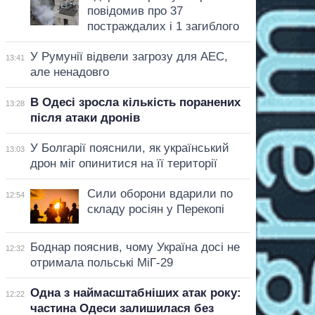
повідомив про 37
постраждалих і 1 загиблого
У Румунії відвели загрозу для АЕС,
13:41
але ненадовго
В Одесі зросла кількість поранених
13:28
після атаки дронів
У Болгарії пояснили, як український
13:03
дрон міг опинитися на її території
Сили оборони вдарили по
12:54
складу росіян у Перекопі
Боднар пояснив, чому Україна досі не
12:32
отримала польські МіГ-29
Одна з наймасштабніших атак року:
12:22
частина Одеси залишилася без