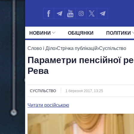
НОВИНИ
ОБIЦЯНКИ
ПОЛIТИКИ
УСІ ПОЛІТИКИ
ПРЕЗИДЕНТ І ОФ
Слово і Діло
›
Стрічка публікацій
›
Суспільство
Параметри пенсійної р
Рева
СУСПІЛЬСТВО
1 березня 2017, 13:25
Читати російською