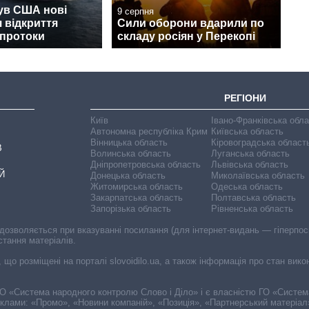
ув США нові
9 серпня
 відкриття
Сили оборони вдарили по
 протоки
складу росіян у Перекопі
РЕГІОНИ
Київ
Івано-Франківська обл
Автономна республіка Крим
Київська область
Вінницька область
Кіровоградська област
В
Волинська область
Луганська область
Дніпропетровська область
Львівська область
Й
Донецька область
Миколаївська область
Житомирська область
Одеська область
Закарпатська область
Полтавська область
Запорізька область
Рівненська область
 дозволяється при вказуванні посилання (для інтернет-видань — гіперпоси
стання матеріалів.
, що розміщені на порталі slovoidilo.ua, а також інформація про стан вик
і ГО «Система народного контролю Слово і Діло» і є власністю ГО «Систе
еклами: «Промо», «Новини компаній», «Позиція», «Партнерський матеріал