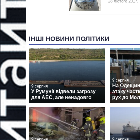
28 лютого 2017, 
ІНШІ НОВИНИ ПОЛІТИКИ
9 серпня
На Одещині
9 серпня
У Румунії відвели загрозу
атаку час
для АЕС, але ненадовго
рух до Мо
9 серпня
9 серпня