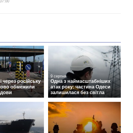
07:00
9 серпня
 через російську
Одна з наймасштабніших
тково обмежили
атак року: частина Одеси
лдови
залишилася без світла