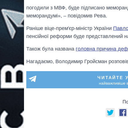
погодили з МВФ, буде підписано меморанд
меморандумі», – повідомив Рева.
Раніше віце-прем'єр-міністр України
Павло
пенсійної реформи буде представлений н
Також була названа
головна причина деф
Нагадаємо, Володимир Гройсман розпові
ЧИТАЙТЕ 
найважливіше в
По