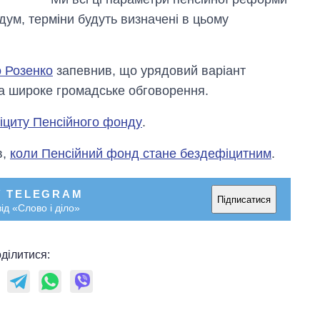
ум, терміни будуть визначені в цьому
 Розенко
запевнив, що урядовий варіант
а широке громадське обговорення.
іциту Пенсійного фонду
.
в,
коли Пенсійний фонд стане бездефіцитним
.
У TELEGRAM
Підписатися
ід «Слово і діло»
ділитися: