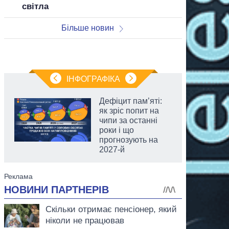
світла
Більше новин
ІНФОГРАФІКА
Дефіцит пам’яті:
як зріс попит на
чипи за останні
роки і що
прогнозують на
2027-й