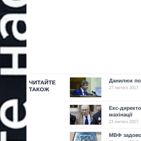
Данилюк по
ЧИТАЙТЕ
27 лютого 2017, 
ТАКОЖ
Екс-директо
махінації
23 лютого 2017, 
МВФ задово