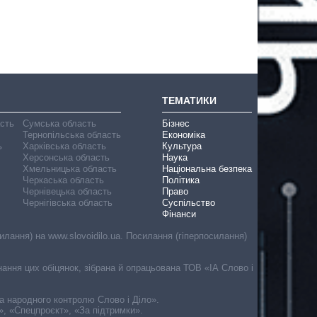
ТЕМАТИКИ
асть
Сумська область
Бізнес
Тернопільська область
Економіка
ь
Харківська область
Культура
Херсонська область
Наука
Хмельницька область
Національна безпека
Черкаська область
Політика
Чернівецька область
Право
Чернігівська область
Суспільство
Фінанси
лання) на www.slovoidilo.ua. Посилання (гіперпосилання)
онання цих обіцянок, зібрана й опрацьована ТОВ «ІА Слово і
ма народного контролю Слово і Діло».
», «Спецпроєкт», «За підтримки».