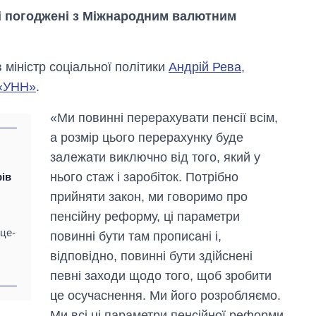
і погоджені з Міжнародним валютним
міністр соціальної політики
Андрій Рева
,
«УНН»
.
«Ми повинні перерахувати пенсії всім,
а розмір цього перерахунку буде
Від 1 місяця – до 5
років: хто і як
залежати виключно від того, який у
довго обіймав
нього стаж і заробіток. Потрібно
ів
посаду керівника
СЗР
прийняти закон, ми говоримо про
пенсійну реформу, ці параметри
іце-
повинні бути там прописані і,
відповідно, повинні бути здійснені
певні заходи щодо того, щоб зробити
це осучаснення. Ми його розробляємо.
Ми всі ці параметри пенсійної реформи