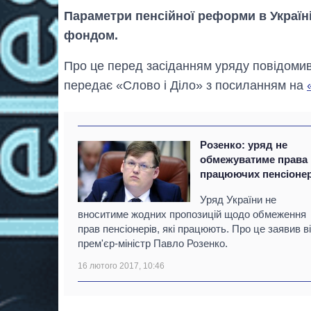
Параметри пенсійної реформи в Україн
фондом.
Про це перед засіданням уряду повідомив 
передає «Слово і Діло» з посиланням на
Розенко: уряд не
обмежуватиме права
працюючих пенсіонер
Уряд України не
вноситиме жодних пропозицій щодо обмеження
прав пенсіонерів, які працюють. Про це заявив в
прем'єр-міністр Павло Розенко.
16 лютого 2017, 10:46