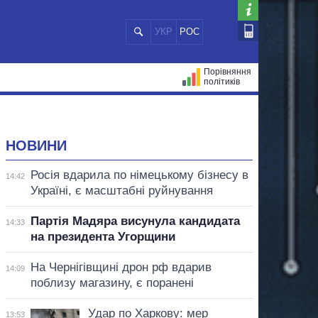
УКР
РОС
Порівняння
політиків
ЦІЙ
МЕРИ МІСТ
ВСІ ПЕРСОНИ
НОВИНИ
Росія вдарила по німецькому бізнесу в
14:42
Україні, є масштабні руйнування
Партія Мадяра висунула кандидата
14:33
на президента Угорщини
На Чернігівщині дрон рф вдарив
14:09
поблизу магазину, є поранені
Удар по Харкову: мер
13:53