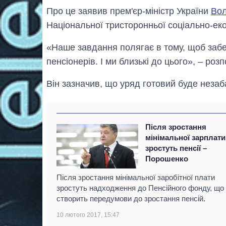
Про це заявив прем'єр-міністр України
Во
Національної тристоронньої соціально-еко
«Наше завдання полягає в тому, щоб заб
пенсіонерів. І ми близькі до цього», – роз
Він зазначив, що уряд готовий буде неза
Після зростання
мінімальної зарплати
зростуть пенсії –
Порошенко
Після зростання мінімальної заробітної плати
зростуть надходження до Пенсійного фонду, що
створить передумови до зростання пенсій.
10 лютого 2017, 15:47