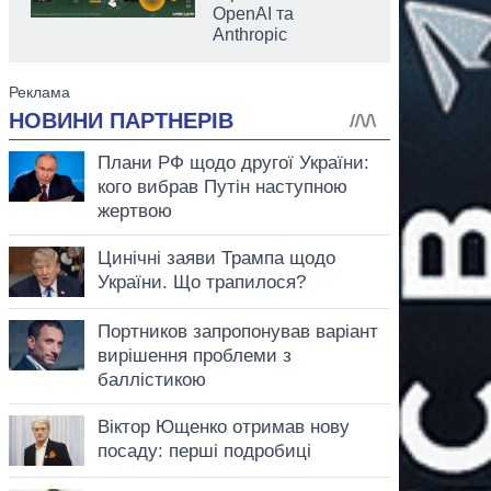
OpenAI та
Anthropic