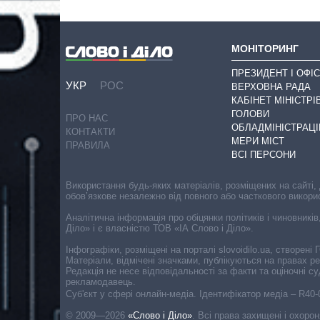
МОНІТОРИНГ
ПРЕЗИДЕНТ І ОФІС
УКР
РОС
ВЕРХОВНА РАДА
КАБІНЕТ МІНІСТРІ
ГОЛОВИ
ПРО НАС
ОБЛАДМІНІСТРАЦІ
КОНТАКТИ
МЕРИ МІСТ
ПРАВИЛА
ВСІ ПЕРСОНИ
Використання будь-яких матеріалів, розміщених на сайті,
обов’язкове незалежно від повного або часткового викори
Аналітична інформація про обіцянки політиків і чиновників
Діло» і є власністю ТОВ «ІА Слово і Діло».
Інфографіки, розміщені на порталі slovoidilo.ua, створен
Матеріали, відмічені значками, публікуються на правах р
Редакція не несе відповідальності за факти та оціночні 
рекламодавець.
Cуб'єкт у сфері онлайн-медіа. Ідентифікатор медіа – R40
© 2009—2026
«Слово і Діло»
.
Всі права захищені і охоро