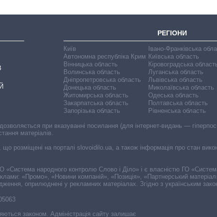
РЕГІОНИ
Київ
Івано-Франківська обл
Автономна республіка Крим
Київська область
Вінницька область
Кіровоградська област
В
Волинська область
Луганська область
Дніпропетровська область
Львівська область
Й
Донецька область
Миколаївська область
Житомирська область
Одеська область
Закарпатська область
Полтавська область
Запорізька область
Рівненська область
 дозволяється при вказуванні посилання (для інтернет-видань — гіперпоси
стання матеріалів.
, що розміщені на порталі slovoidilo.ua, а також інформація про стан вик
і ГО «Система народного контролю Слово і Діло» і є власністю ГО «Систе
еклами: «Промо», «Новини компаній», «Позиція», «Партнерський матеріал
судження, оприлюднені у рекламних матеріалах. Згідно з українським зак
-05063
няються законом. Адміністрація сайту залишає