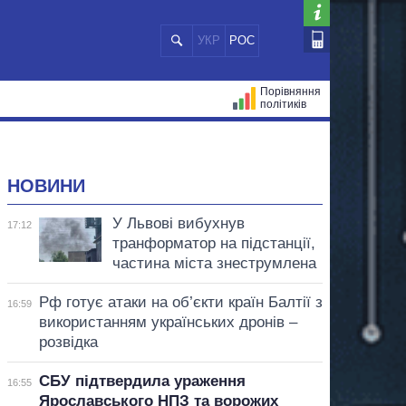
УКР
РОС
Порівняння
політиків
ЦІЙ
МЕРИ МІСТ
ВСІ ПЕРСОНИ
НОВИНИ
У Львові вибухнув
17:12
транформатор на підстанції,
частина міста знеструмлена
Рф готує атаки на об’єкти країн Балтії з
16:59
використанням українських дронів –
розвідка
СБУ підтвердила ураження
16:55
Ярославського НПЗ та ворожих