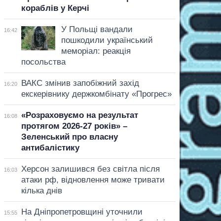
кораблів у Керчі
У Польщі вандали
16:42
пошкодили український
меморіал: реакція
посольства
ВАКС змінив запобіжний захід
16:20
екскерівнику держкомбінату «Прогрес»
«Розраховуємо на результат
16:08
протягом 2026-27 років» –
Зеленський про власну
антибалістику
Херсон залишився без світла після
16:03
атаки рф, відновлення може тривати
кілька днів
На Дніпропетровщині уточнили
15:55