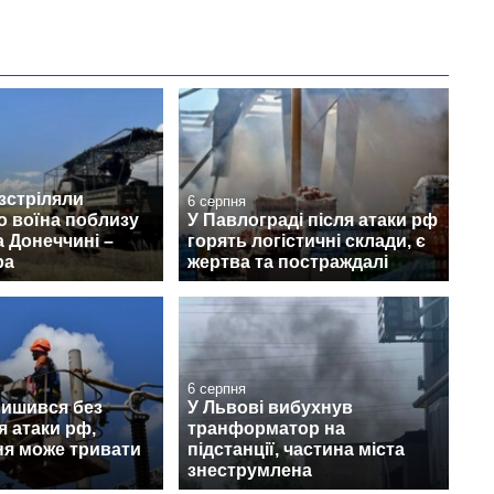
зстріляли
6 серпня
о воїна поблизу
У Павлограді після атаки рф
 Донеччині –
горять логістичні склади, є
ра
жертва та постраждалі
6 серпня
лишився без
У Львові вибухнув
я атаки рф,
транформатор на
ня може тривати
підстанції, частина міста
знеструмлена