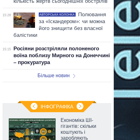
кількість жертв сьогоднішніх обстрілів
Полювання
АВТОРСЬКА КОЛОНКА
15:28
за «Іскандером»: чи можна
його знищити без власної
балістики
Росіяни розстріляли полоненого
15:15
воїна поблизу Мирного на Донеччині
– прокуратура
Більше новин
ІНФОГРАФІКА
Економіка ШІ-
гігантів: скільки
коштують і
заробляють