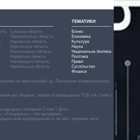
ТЕМАТИКИ
асть
Сумська область
Бізнес
Тернопільська область
Економіка
ь
Харківська область
Культура
Херсонська область
Наука
Хмельницька область
Національна безпека
Черкаська область
Політика
Чернівецька область
Право
Чернігівська область
Суспільство
Фінанси
лання) на www.slovoidilo.ua. Посилання (гіперпосилання)
онання цих обіцянок, зібрана й опрацьована ТОВ «ІА Слово і
ма народного контролю Слово і Діло».
», «Спецпроєкт», «За підтримки».
онодавством відповідальність за зміст реклами несе