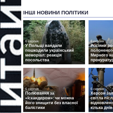
ІНШІ НОВИНИ ПОЛІТИКИ
6 серпня
6 серпня
У Польщі вандали
Росіяни ро
пошкодили український
полоненог
меморіал: реакція
Мирного на
посольства
прокурату
6 серпня
6 серпня
Полювання за
Херсон за
«Іскандером»: чи можна
світла післ
його знищити без власної
відновлен
балістики
кілька днів