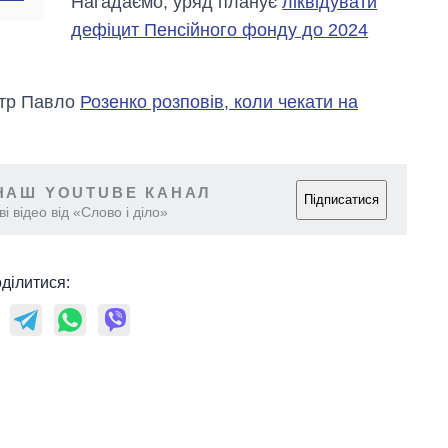
Нагадаємо, уряд планує
ліквідувати
магістратуру та
дефіцит Пенсійного фонду до 2024
аспірантуру
стр Павло
Розенко розповів, коли чекати на
НАШ YOUTUBE КАНАЛ
Підписатися
і відео від «Слово і діло»
ділитися: