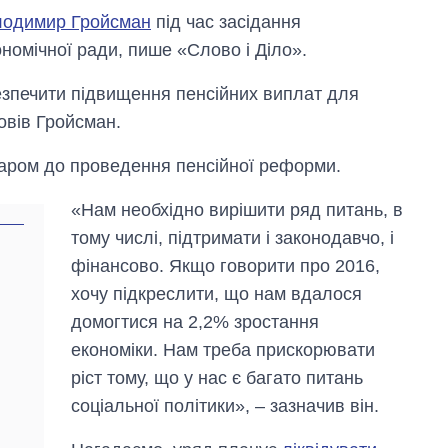
лодимир Гройсман
під час засідання
номічної ради, пише «Слово і Діло».
езпечити підвищення пенсійних виплат для
повів Гройсман.
баром до проведення пенсійної реформи.
«Нам необхідно вирішити ряд питань, в
тому числі, підтримати і законодавчо, і
фінансово. Якщо говорити про 2016,
хочу підкреслити, що нам вдалося
домогтися на 2,2% зростання
економіки. Нам треба прискорювати
ріст тому, що у нас є багато питань
Як за 10 років
змінилася кількість
соціальної політики», – зазначив він.
вступників на
бакалаврат,