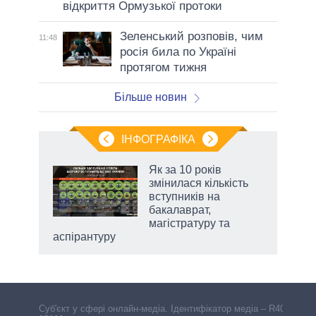
відкриття Ормузької протоки
Зеленський розповів, чим
11:48
росія била по Україні
протягом тижня
Більше новин
ІНФОГРАФІКА
 5
Як за 10 років
вго
змінилася кількість
вступників на
бакалаврат,
магістратуру та
аспірантуру
Cуб'єкт у сфері онлайн-медіа. Ідентифікатор медіа – R40-