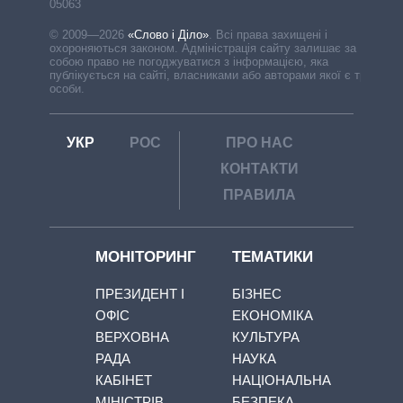
05063
© 2009—2026
«Слово і Діло»
.
Всі права захищені і
охороняються законом. Адміністрація сайту залишає за
собою право не погоджуватися з інформацією, яка
публікується на сайті, власниками або авторами якої є треті
особи.
УКР
РОС
ПРО НАС
КОНТАКТИ
ПРАВИЛА
МОНІТОРИНГ
ТЕМАТИКИ
ПРЕЗИДЕНТ І
БІЗНЕС
ОФІС
ЕКОНОМІКА
ВЕРХОВНА
КУЛЬТУРА
РАДА
НАУКА
КАБІНЕТ
НАЦІОНАЛЬНА
МІНІСТРІВ
БЕЗПЕКА