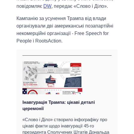
повідомляє
DW
, передає «Слово і Діло».
Кампанію за усунення Трампа від влади
організували дві американські позапартійні
некомерційні організації - Free Speech for
People і RootsAction.
Інавгурація Трампа: цікаві деталі
церемонії
«Слово і Діло» створило інфографіку про
цікаві факти щодо інавгурації 45-го
президента Сполучених Штатів Дональда