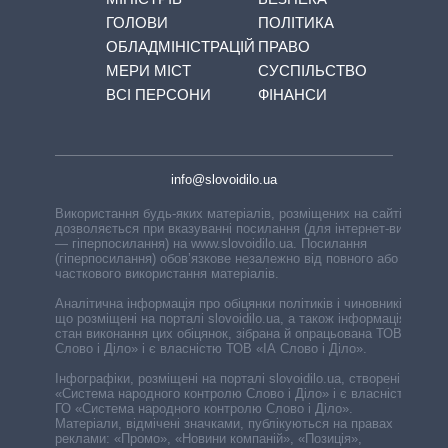
ГОЛОВИ
ПОЛІТИКА
ОБЛАДМІНІСТРАЦІЙ
ПРАВО
МЕРИ МІСТ
СУСПІЛЬСТВО
ВСІ ПЕРСОНИ
ФІНАНСИ
info@slovoidilo.ua
Використання будь-яких матеріалів, розміщених на сайті,
дозволяється при вказуванні посилання (для інтернет-видань
— гіперпосилання) на www.slovoidilo.ua. Посилання
(гіперпосилання) обов’язкове незалежно від повного або
часткового використання матеріалів.
Аналітична інформація про обіцянки політиків і чиновників,
що розміщені на порталі slovoidilo.ua, а також інформація про
стан виконання цих обіцянок, зібрана й опрацьована ТОВ «ІА
Слово і Діло» і є власністю ТОВ «ІА Слово і Діло».
Інфографіки, розміщені на порталі slovoidilo.ua, створені ГО
«Система народного контролю Слово і Діло» і є власністю
ГО «Система народного контролю Слово і Діло».
Матеріали, відмічені значками, публікуються на правах
реклами: «Промо», «Новини компаній», «Позиція»,