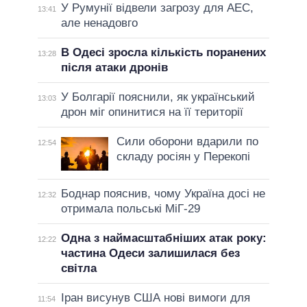
У Румунії відвели загрозу для АЕС,
13:41
але ненадовго
В Одесі зросла кількість поранених
13:28
після атаки дронів
У Болгарії пояснили, як український
13:03
дрон міг опинитися на її території
Сили оборони вдарили по
12:54
складу росіян у Перекопі
Боднар пояснив, чому Україна досі не
12:32
отримала польські МіГ-29
Одна з наймасштабніших атак року:
12:22
частина Одеси залишилася без
світла
Іран висунув США нові вимоги для
11:54