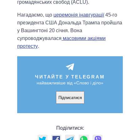
громадянських свобод (ACLU).
Нагадаємо, що
церемонія інавгурації
45-го
президента США Дональда Трампа пройшла
у Вашингтоні 20 січня. Вона
супроводжувалася
масовими акціями
протесту
.
ЧИТАЙТЕ У TELEGRAM
найважливіше від «Слово і діло»
Підписатися
Поділитися: