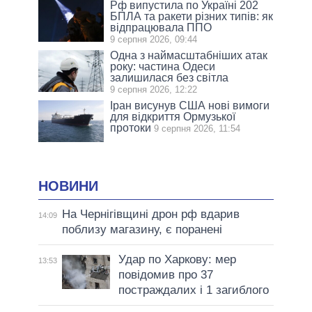
Рф випустила по Україні 202
БПЛА та ракети різних типів: як
відпрацювала ППО
9 серпня 2026, 09:44
Одна з наймасштабніших атак
року: частина Одеси
залишилася без світла
9 серпня 2026, 12:22
Іран висунув США нові вимоги
для відкриття Ормузької
протоки
9 серпня 2026, 11:54
НОВИНИ
На Чернігівщині дрон рф вдарив
14:09
поблизу магазину, є поранені
Удар по Харкову: мер
13:53
повідомив про 37
постраждалих і 1 загиблого