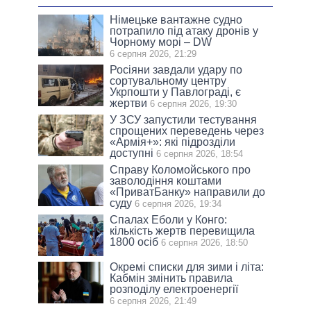
Німецьке вантажне судно
потрапило під атаку дронів у
Чорному морі – DW
6 серпня 2026, 21:29
Росіяни завдали удару по
сортувальному центру
Укрпошти у Павлограді, є
жертви
6 серпня 2026, 19:30
У ЗСУ запустили тестування
спрощених переведень через
«Армія+»: які підрозділи
доступні
6 серпня 2026, 18:54
Справу Коломойського про
заволодіння коштами
«ПриватБанку» направили до
суду
6 серпня 2026, 19:34
Спалах Еболи у Конго:
кількість жертв перевищила
1800 осіб
6 серпня 2026, 18:50
Окремі списки для зими і літа:
Кабмін змінить правила
розподілу електроенергії
6 серпня 2026, 21:49