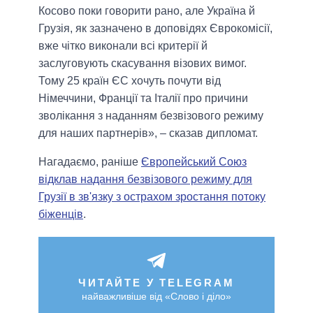
Косово поки говорити рано, але Україна й
Грузія, як зазначено в доповідях Єврокомісії,
вже чітко виконали всі критерії й
заслуговують скасування візових вимог.
Тому 25 країн ЄС хочуть почути від
Німеччини, Франції та Італії про причини
зволікання з наданням безвізового режиму
для наших партнерів», – сказав дипломат.
Нагадаємо, раніше
Європейський Союз
відклав надання безвізового режиму для
Грузії в зв'язку з острахом зростання потоку
біженців
.
ЧИТАЙТЕ У TELEGRAM
найважливіше від «Слово і діло»