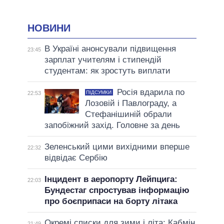
НОВИНИ
В Україні анонсували підвищення
23:45
зарплат учителям і стипендій
студентам: як зростуть виплати
Росія вдарила по
ПІДСУМКИ
22:53
Лозовій і Павлограду, а
Стефанішиній обрали
запобіжний захід. Головне за день
Зеленський цими вихідними вперше
22:32
відвідає Сербію
Інцидент в аеропорту Лейпцига:
22:03
Бундестаг спростував інформацію
про боєприпаси на борту літака
Окремі списки для зими і літа: Кабмін
21:49