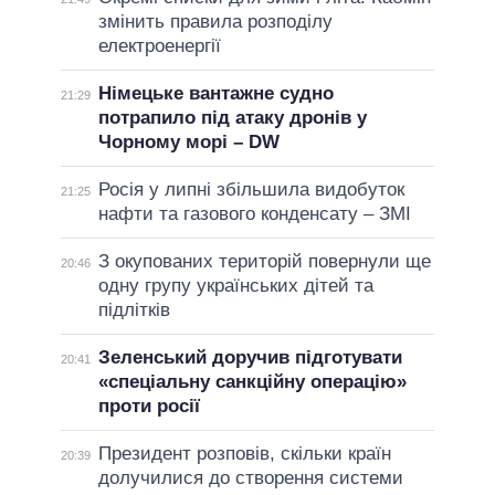
змінить правила розподілу
електроенергії
Німецьке вантажне судно
21:29
потрапило під атаку дронів у
Чорному морі – DW
Росія у липні збільшила видобуток
21:25
нафти та газового конденсату – ЗМІ
З окупованих територій повернули ще
20:46
одну групу українських дітей та
підлітків
Зеленський доручив підготувати
20:41
«спеціальну санкційну операцію»
проти росії
Президент розповів, скільки країн
20:39
долучилися до створення системи